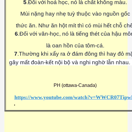
5
.Đối với hoá học, nó là chất không màu.
- Phần 3
Mùi nặng hay nhẹ tuỳ thuộc vào nguồn gốc
thức ăn. Như ăn hột mít thì có mùi hết chỗ chê
6
.Đối với văn-học, nó là tiếng thét của hậu mô
là oan hồn của tôm-cá.
7
.Thường khi xẩy ra ở đám đông thì hay đỏ mặ
gây mất đoàn-kết nội bộ và nghi nghờ lẫn nhau. 
PH (ottawa-Canada)
https://www.youtube.com/watch?v=WWCR07Tip
don