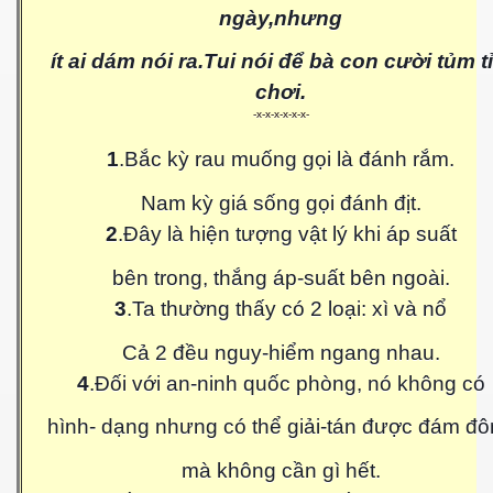
ngày,nhưng
ít ai dám nói ra.Tui nói để bà con cười tủm t
chơi.
-x-x-x-x-x-x-
1
.Bắc kỳ rau muống gọi là đánh rắm.
Nam kỳ giá sống gọi đánh địt.
2
.Đây là hiện tượng vật lý khi áp suất
bên trong, thắng áp-suất bên ngoài.
3
.Ta thường thấy có 2 loại: xì và nổ
Cả 2 đều nguy-hiểm ngang nhau.
4
.Đối với an-ninh quốc phòng, nó không có
hình- dạng nhưng có thể giải-tán được đám đ
To Mother Nature
mà không cần gì hết.