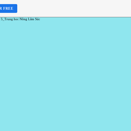
R FREE
 5_Trung hoc Nông Lâm Súc