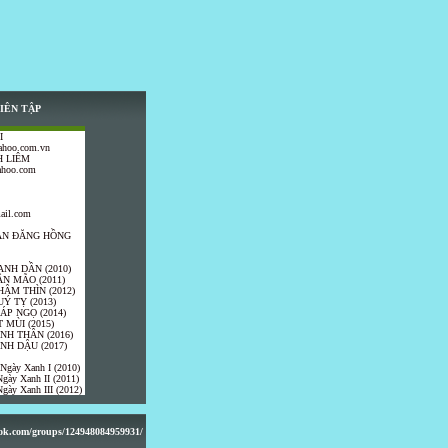
IÊN TẬP
I
ahoo.com.vn
 LIÊM
ahoo.com
ail.com
TRẦN ĐĂNG HỒNG
ANH DẦN (2010)
ÂN MÃO (2011)
HÂM THÌN (2012)
UÝ TỴ (2013)
IÁP NGỌ (2014)
 MÙI (2015)
ÍNH THÂN (2016)
INH DẬU (2017)
 Ngày Xanh I (2010)
gày Xanh II (2011)
gày Xanh III (2012)
ook.com/groups/124948084959931/