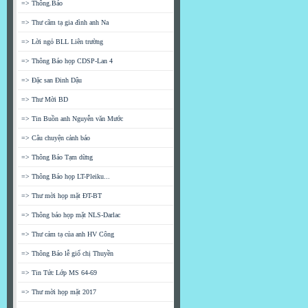
=> Thông.Báo
=> Thư cãm tạ gia đình anh Na
=> Lời ngỏ BLL Liên trường
=> Thông Báo họp CDSP-Lan 4
=> Đặc san Đinh Dậu
=> Thư Mời BD
=> Tin Buồn anh Nguyễn văn Mước
=> Câu chuyện cảnh báo
=> Thông Báo Tạm dừng
=> Thông Báo họp LT-Pleiku...
=> Thư mời họp mặt ĐT-BT
=> Thông báo họp mặt NLS-Darlac
=> Thư cảm tạ của anh HV Công
=> Thông Báo lễ giổ chị Thuyền
=> Tin Tức Lớp MS 64-69
=> Thư mời họp mặt 2017