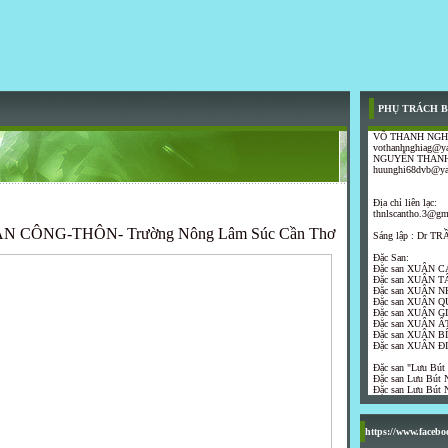
PHỤ TRÁCH B
VÕ THANH NGH
vothanhnghiag@y
NGUYỄN THANH
huunghi68dvb@y
Địa chỉ liên lạc:
thnlscantho.3@gm
 CÔNG-THÔN- Trường Nông Lâm Súc Cần Thơ
Sáng lập : Dr 
Đặc San:
Đặc san XUÂN C
Đặc san XUÂN T
Đặc san XUÂN N
Đặc san XUÂN Q
Đặc san XUÂN G
Đặc san XUÂN ẤT
Đặc san XUÂN B
Đặc san XUÂN Đ
Đặc san "Lưu Bút
Đặc san Lưu Bút N
Đặc san Lưu Bút N
https://www.faceb