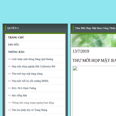
QUYỂN 5
Thư Mời Họp Mặt Ban Công Thôn
TRANG CHỦ
TIN TỨC
13/7/2019
THÔNG BÁO
=> Giới thiệu sách Bóng Dáng Quê Hương
THƯ MỜI HỌP MẶT BAN
=> Họp mặt nông nghiệp Bắc California 364
=> Thư mời họp mặt hàng tháng
=> Thư mời viết kỷ yếu trường ĐHNL
=> BLL NLS Định Tường
=> Học tiếng Hán
=> Thông báo trang mạng ngưng hoạt động
=> Thư xin phép duy trì Trang Mạng