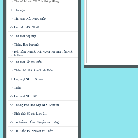
=> Thư trả lời của TS Trần Đăng Hồng
=> Thư ngỏ
=> Tìm bạn Diệp Ngọc Điệp
=> Họp lớp MS 69+70
=> Thư mời họp mặt
=> Thông Báo họp mặt
=> Hội Nông Nghiệp Hải Ngoại họp mặt Tân Niên
Bính Thân
=> Thư mời đăc san xuân
=> Thông báo Đặc San Bính Thân
=> Họp mặt NLS ở S.Jose
=> Thôn
=> Họp mặt NLS ĐT
=> Thi6ng Báo Họp Mặt NLS-Kontum
=> Sinh nhật 60 của khóa 2...
=> Tin buồn cụ Ông Nguyễn văn Tưng
=> Tin Buồn Bà Nguyễn thị Thắm