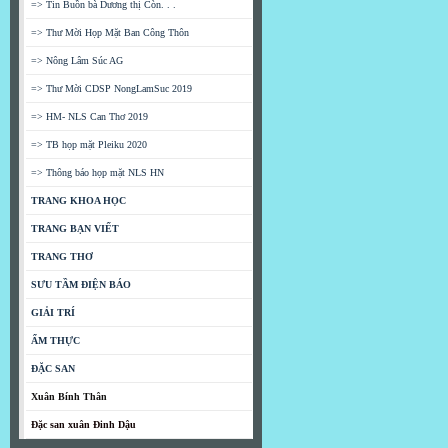
=> Tin Buồn bà Dương thị Còn. . .
=> Thư Mời Họp Mặt Ban Công Thôn
=> Nông Lâm Súc AG
=> Thư Mời CDSP NongLamSuc 2019
=> HM- NLS Can Thơ 2019
=> TB họp mặt Pleiku 2020
=> Thông báo họp mặt NLS HN
TRANG KHOA HỌC
TRANG BẠN VIẾT
TRANG THƠ
SƯU TẦM ĐIỆN BÁO
GIẢI TRÍ
ẨM THỰC
ĐẶC SAN
Xuân Bính Thân
Đặc san xuân Đinh Dậu