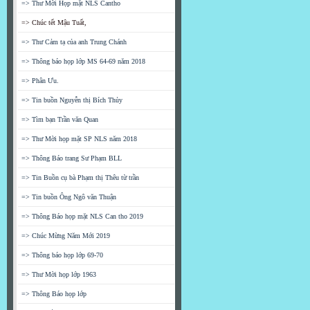
=> Thư Mời Họp mặt NLS Cantho
=> Chúc tết Mậu Tuất,
=> Thư Cảm tạ của anh Trung Chánh
=> Thông báo họp lớp MS 64-69 năm 2018
=> Phân Ưu.
=> Tin buồn Nguyễn thị Bích Thủy
=> Tìm bạn Trần văn Quan
=> Thư Mời họp mặt SP NLS năm 2018
=> Thông Báo trang Sư Phạm BLL
=> Tin Buồn cụ bà Phạm thị Thêu từ trần
=> Tin buồn Ông Ngô văn Thuận
=> Thông Báo họp mặt NLS Can tho 2019
=> Chúc Mừng Năm Mới 2019
=> Thông báo họp lớp 69-70
=> Thư Mời họp lớp 1963
=> Thông Báo họp lớp