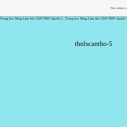
This website w
Trung hoc Nông Lâm Súc CẦN THƠ- Quyển 5 _Trung hoc Nông Lâm Súc CẦN THƠ- Quyển 
thnlscantho-5