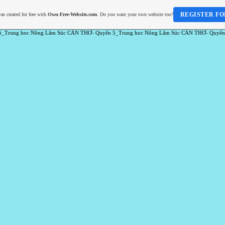
REGISTER FO
as created for free with
Own-Free-Website.com
. Do you want your own website too?
5_Trung hoc Nông Lâm Súc CẦN THƠ- Quyển 5_Trung hoc Nông Lâm Súc CẦN THƠ- Quyển