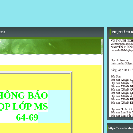
2018
PHỤ TRÁCH B
VÕ THANH NGH
vothanhnghiag@y
NGUYỄN THANH
huunghi68dvb@y
Địa chỉ liên lạc:
thnlscantho.3@gm
Sáng lập : Dr 
Đặc San:
Đặc san XUÂN C
Đặc san XUÂN T
Đặc san XUÂN N
Đặc san XUÂN Q
HÔNG BÁO
Đặc san XUÂN G
Đặc san XUÂN ẤT
Đặc san XUÂN B
ỌP LỚP MS
Đặc san XUÂN Đ
Đặc san "Lưu Bút
Đặc san Lưu Bút N
4-69
Đặc san Lưu Bút N
https://www.faceb