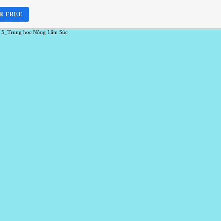
R FREE
 5_Trung hoc Nông Lâm Súc