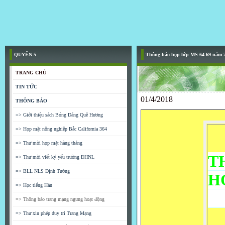
QUYỂN 5
Thông báo họp lớp MS 64-69 năm 
TRANG CHỦ
TIN TỨC
01/4/2018
THÔNG BÁO
=> Giới thiệu sách Bóng Dáng Quê Hương
=> Họp mặt nông nghiệp Bắc California 364
=> Thư mời họp mặt hàng tháng
T
=> Thư mời viết kỷ yếu trường ĐHNL
=> BLL NLS Định Tường
H
=> Học tiếng Hán
6
=> Thông báo trang mạng ngưng hoạt động
=> Thư xin phép duy trì Trang Mạng