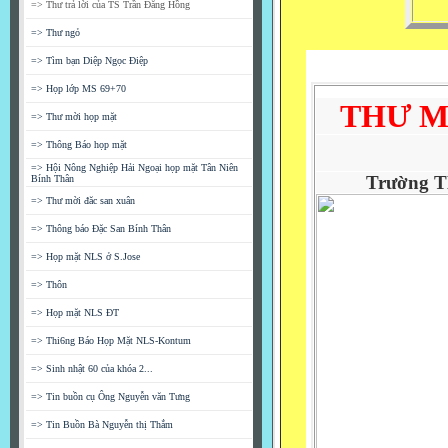
=> Thư trả lời của TS Trần Đăng Hồng
=> Thư ngỏ
=> Tìm bạn Diệp Ngọc Điệp
=> Họp lớp MS 69+70
THƯ M
=> Thư mời họp mặt
=> Thông Báo họp mặt
=> Hội Nông Nghiệp Hải Ngoại họp mặt Tân Niên
Trường T
Bính Thân
=> Thư mời đăc san xuân
=> Thông báo Đặc San Bính Thân
=> Họp mặt NLS ở S.Jose
=> Thôn
=> Họp mặt NLS ĐT
=> Thi6ng Báo Họp Mặt NLS-Kontum
=> Sinh nhật 60 của khóa 2...
=> Tin buồn cụ Ông Nguyễn văn Tưng
=> Tin Buồn Bà Nguyễn thị Thắm