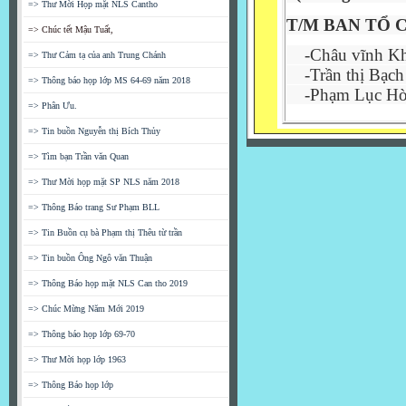
=> Thư Mời Họp mặt NLS Cantho
T/M BAN TỔ 
=> Chúc tết Mậu Tuất,
-Châu vĩnh Kh
=> Thư Cảm tạ của anh Trung Chánh
-Trần thị Bạch
=> Thông báo họp lớp MS 64-69 năm 2018
-Phạm Lục Hòa
=> Phân Ưu.
=> Tin buồn Nguyễn thị Bích Thủy
=> Tìm bạn Trần văn Quan
=> Thư Mời họp mặt SP NLS năm 2018
=> Thông Báo trang Sư Phạm BLL
=> Tin Buồn cụ bà Phạm thị Thêu từ trần
=> Tin buồn Ông Ngô văn Thuận
=> Thông Báo họp mặt NLS Can tho 2019
=> Chúc Mừng Năm Mới 2019
=> Thông báo họp lớp 69-70
=> Thư Mời họp lớp 1963
=> Thông Báo họp lớp