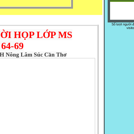
Số lượt người 
visit
ỜI HỌP LỚP MS
64-69
H Nông Lâm Súc Cần Thơ