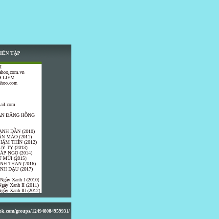
IÊN TẬP
I
ahoo.com.vn
 LIÊM
ahoo.com
ail.com
TRẦN ĐĂNG HỒNG
ANH DẦN (2010)
ÂN MÃO (2011)
HÂM THÌN (2012)
UÝ TỴ (2013)
IÁP NGỌ (2014)
 MÙI (2015)
ÍNH THÂN (2016)
INH DẬU (2017)
 Ngày Xanh I (2010)
gày Xanh II (2011)
gày Xanh III (2012)
ook.com/groups/124948084959931/