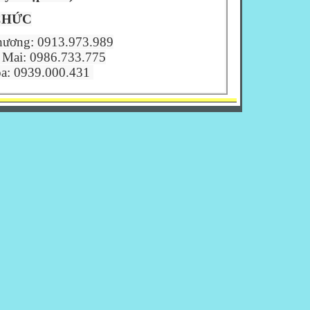
CHỨC
ương: 0913.973.989
 Mai: 0986.733.775
: 0939.000.431