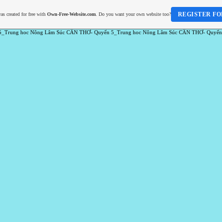
REGISTER FO
as created for free with
Own-Free-Website.com
. Do you want your own website too?
5_Trung hoc Nông Lâm Súc CẦN THƠ- Quyển 5_Trung hoc Nông Lâm Súc CẦN THƠ- Quyển