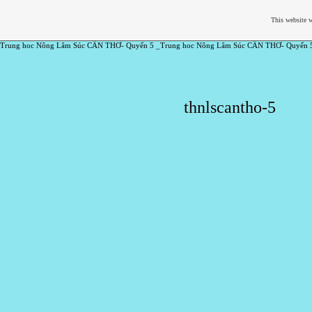
This website w
Trung hoc Nông Lâm Súc CẦN THƠ- Quyển 5 _Trung hoc Nông Lâm Súc CẦN THƠ- Quyển 
thnlscantho-5