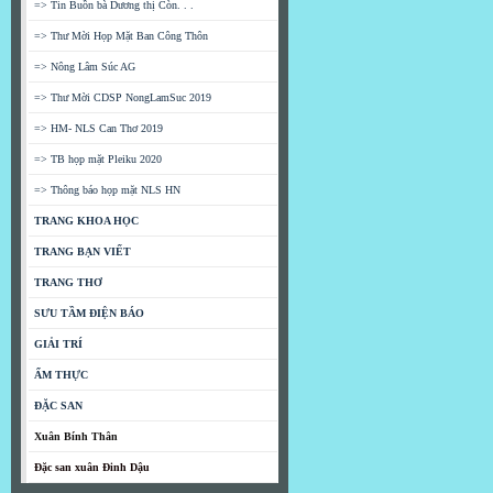
=> Tin Buồn bà Dương thị Còn. . .
=> Thư Mời Họp Mặt Ban Công Thôn
=> Nông Lâm Súc AG
=> Thư Mời CDSP NongLamSuc 2019
=> HM- NLS Can Thơ 2019
=> TB họp mặt Pleiku 2020
=> Thông báo họp mặt NLS HN
TRANG KHOA HỌC
TRANG BẠN VIẾT
TRANG THƠ
SƯU TẦM ĐIỆN BÁO
GIẢI TRÍ
ẨM THỰC
ĐẶC SAN
Xuân Bính Thân
Đặc san xuân Đinh Dậu