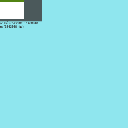
đọc kể từ 5/3/2015: 1400918
ors (3843360 hits)