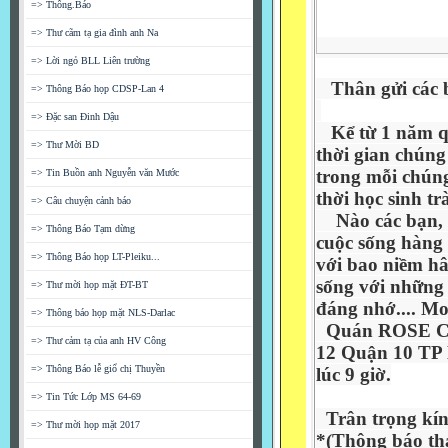
=> Thông.Báo
=> Thư cãm tạ gia đình anh Na
=> Lời ngỏ BLL Liên trường
Thân gửi các b
=> Thông Báo họp CDSP-Lan 4
=> Đặc san Đinh Dậu
Kể từ 1 năm qu
=> Thư Mời BD
thời gian chúng
trong mỗi chúng
=> Tin Buồn anh Nguyễn văn Mước
thời học sinh t
=> Câu chuyện cảnh báo
Nào các bạn, c
=> Thông Báo Tạm dừng
cuộc sống hàng 
=> Thông Báo họp LT-Pleiku...
với bao niềm h
sống với những 
=> Thư mời họp mặt ĐT-BT
đáng nhớ.... Mo
=> Thông báo họp mặt NLS-Darlac
Quán ROSE CAF
=> Thư cảm tạ của anh HV Công
12 Quận 10 TP
=> Thông Báo lễ giổ chị Thuyền
lúc 9 giờ.
=> Tin Tức Lớp MS 64-69
Trân trọng kí
=> Thư mời họp mặt 2017
*(Thông báo tha