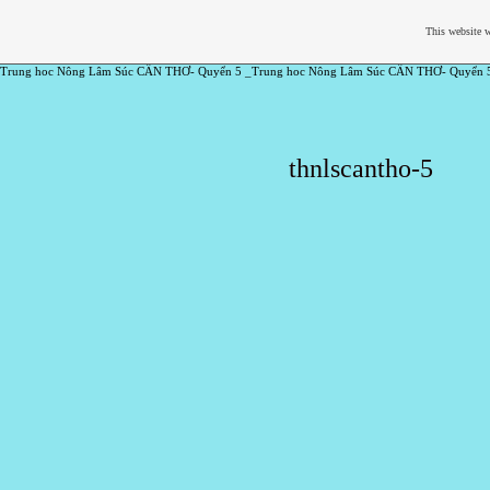
This website w
Trung hoc Nông Lâm Súc CẦN THƠ- Quyển 5 _Trung hoc Nông Lâm Súc CẦN THƠ- Quyển 
thnlscantho-5