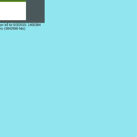
đọc kể từ 5/3/2015: 1400384
ors (3842690 hits)