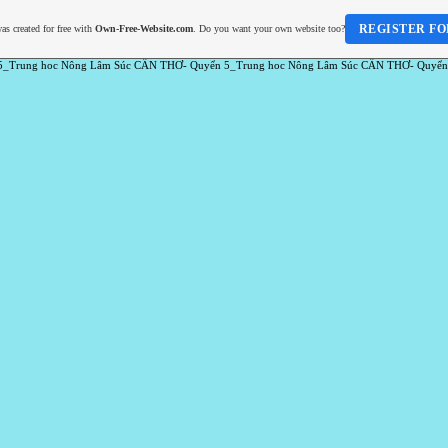
REGISTER FO
as created for free with
Own-Free-Website.com
. Do you want your own website too?
5_Trung hoc Nông Lâm Súc CẦN THƠ- Quyển 5_Trung hoc Nông Lâm Súc CẦN THƠ- Quyển