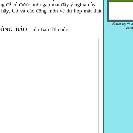
ng để có được buổi gặp mặt đầy ý nghĩa này.
ầy, Cô và các đồng môn về dự họp mặt thật
Số lượt người 
visit
HÔNG BÁO"
của Ban Tổ chúc: