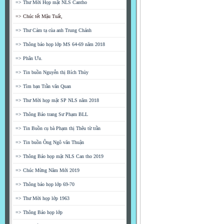
=> Thư Mời Họp mặt NLS Cantho
=> Chúc tết Mậu Tuất,
=> Thư Cảm tạ của anh Trung Chánh
=> Thông báo họp lớp MS 64-69 năm 2018
=> Phân Ưu.
=> Tin buồn Nguyễn thị Bích Thủy
=> Tìm bạn Trần văn Quan
=> Thư Mời họp mặt SP NLS năm 2018
=> Thông Báo trang Sư Phạm BLL
=> Tin Buồn cụ bà Phạm thị Thêu từ trần
=> Tin buồn Ông Ngô văn Thuận
=> Thông Báo họp mặt NLS Can tho 2019
=> Chúc Mừng Năm Mới 2019
=> Thông báo họp lớp 69-70
=> Thư Mời họp lớp 1963
=> Thông Báo họp lớp