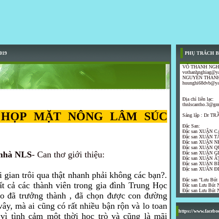
019
PHỤ TRÁCH B
VÕ THANH NGH
vothanhnghiag@y
NGUYỄN THANH
huunghi68dvb@y
Địa chỉ liên lạc:
thnlscantho.3@gm
 HỌP MẶT NÔNG LÂM SÚC
Sáng lập : Dr 
Đặc San:
Đặc san XUÂN C
Đặc san XUÂN T
Đặc san XUÂN N
Đặc san XUÂN Q
 nhà NLS
- Can thơ giới thiệu:
Đặc san XUÂN G
Đặc san XUÂN ẤT
Đặc san XUÂN B
Đặc san XUÂN Đ
 gian trôi qua thật nhanh phải không các bạn?.
Đặc san "Lưu Bút
ất cả các thành viên trong gia đình Trung Học
Đặc san Lưu Bút N
Đặc san Lưu Bút N
 đã trưởng thành , đã chọn được con đường
vây, mà ai cũng có rất nhiều bận rộn và lo toan
https://www.faceb
vì tình cảm một thời học trò và cũng là mãi