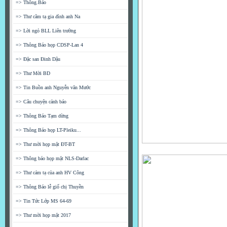
=> Thông.Báo
=> Thư cãm tạ gia đình anh Na
=> Lời ngỏ BLL Liên trường
=> Thông Báo họp CDSP-Lan 4
=> Đặc san Đinh Dậu
=> Thư Mời BD
=> Tin Buồn anh Nguyễn văn Mước
=> Câu chuyện cảnh báo
=> Thông Báo Tạm dừng
=> Thông Báo họp LT-Pleiku...
=> Thư mời họp mặt ĐT-BT
=> Thông báo họp mặt NLS-Darlac
=> Thư cảm tạ của anh HV Công
=> Thông Báo lễ giổ chị Thuyền
=> Tin Tức Lớp MS 64-69
=> Thư mời họp mặt 2017