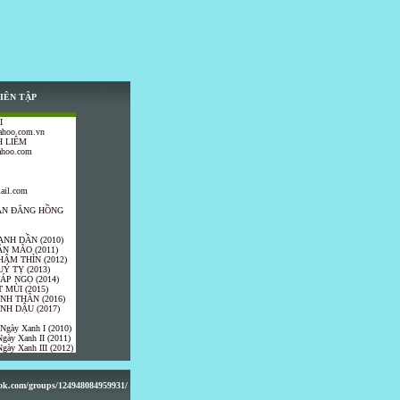
IÊN TẬP
I
ahoo.com.vn
 LIÊM
ahoo.com
ail.com
TRẦN ĐĂNG HỒNG
ANH DẦN (2010)
ÂN MÃO (2011)
HÂM THÌN (2012)
UÝ TỴ (2013)
IÁP NGỌ (2014)
 MÙI (2015)
ÍNH THÂN (2016)
INH DẬU (2017)
 Ngày Xanh I (2010)
gày Xanh II (2011)
gày Xanh III (2012)
ook.com/groups/124948084959931/