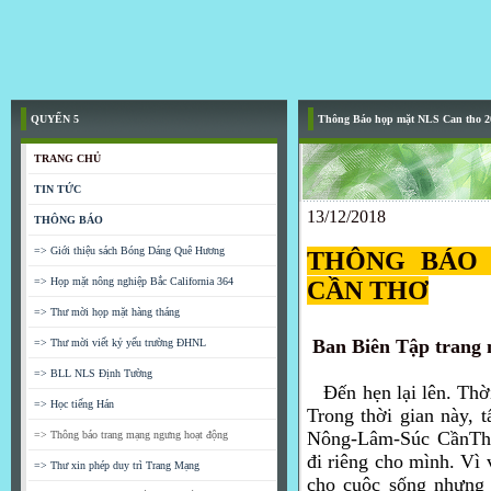
QUYỂN 5
Thông Báo họp mặt NLS Can tho 2
TRANG CHỦ
TIN TỨC
13/12/2018
THÔNG BÁO
=> Giới thiệu sách Bóng Dáng Quê Hương
THÔNG BÁO
=> Họp mặt nông nghiệp Bắc California 364
CẦN THƠ
=> Thư mời họp mặt hàng tháng
Ban Biên Tập trang
=> Thư mời viết kỷ yếu trường ĐHNL
=> BLL NLS Định Tường
Đến hẹn lại lên.
Thời
=> Học tiếng Hán
Trong thời gian này, t
Nông-Lâm-Súc CầnTho
=> Thông báo trang mạng ngưng hoạt động
đi riêng cho mình. Vì 
=> Thư xin phép duy trì Trang Mạng
cho cuộc sống nhưng 