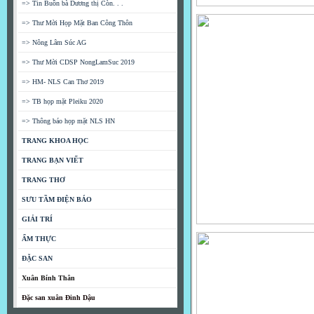
=> Tin Buồn bà Dương thị Còn. . .
=> Thư Mời Họp Mặt Ban Công Thôn
=> Nông Lâm Súc AG
=> Thư Mời CDSP NongLamSuc 2019
=> HM- NLS Can Thơ 2019
=> TB họp mặt Pleiku 2020
=> Thông báo họp mặt NLS HN
TRANG KHOA HỌC
TRANG BẠN VIẾT
TRANG THƠ
SƯU TẦM ĐIỆN BÁO
GIẢI TRÍ
ẨM THỰC
ĐẶC SAN
Xuân Bính Thân
Đặc san xuân Đinh Dậu