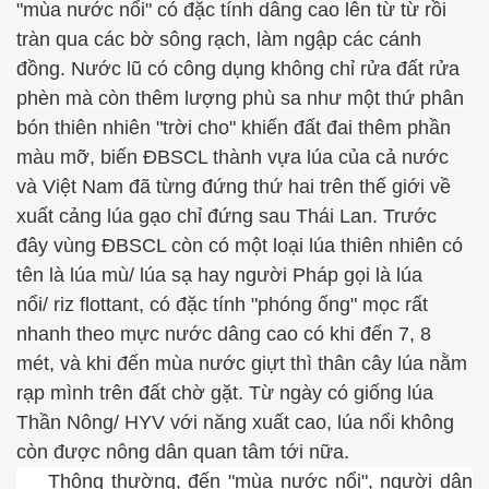
"mùa nước nổi" có đặc tính dâng cao lên từ từ rồi
tràn qua các bờ sông rạch, làm ngập các cánh
đồng. Nước lũ có công dụng không chỉ rửa đất rửa
phèn mà còn thêm lượng phù sa như một thứ phân
bón thiên nhiên "trời cho" khiến đất đai thêm phần
màu mỡ, biến ĐBSCL thành vựa lúa của cả nước
và Việt Nam đã từng đứng thứ hai trên thế giới về
xuất cảng lúa gạo chỉ đứng sau Thái Lan. Trước
đây vùng ĐBSCL còn có một loại lúa thiên nhiên có
tên là lúa mù/ lúa sạ hay người Pháp gọi là lúa
nổi/
riz flottant
, có đặc tính "phóng ống" mọc rất
nhanh theo mực nước dâng cao có khi đến 7, 8
mét, và khi đến mùa nước giựt thì thân cây lúa nằm
rạp mình trên đất chờ gặt. Từ ngày có giống lúa
Thần Nông/ HYV với năng xuất cao, lúa nổi không
còn được nông dân quan tâm tới nữa.
Thông thường, đến "mùa nước nổi", người dân