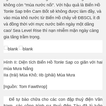
không còn
"mùa nước nổi".
Với hậu quả là Biển Hồ
Tonle Sap trên Cam Bốt sẽ không được làm đầy, và
vào mùa khô nước từ Biển Hồ chảy về ĐBSCL ít đi
và đồng thời với mực nước biển ngày một dâng
cao/ S
ea Level Rise
thì nạn nhiễm mặn ngày càng
gia tăng trầm trọng.
Hình II: Diện tích Biển Hồ Tonle Sap co giãn với hai
mùa Mưa Nắng
IIa (trái) Mùa Khô; IIb (phải) Mùa Mưa
[nguồn: Tom Fawthrop]
Để tự bào chữa cho các con đập thuỷ điện Vân
Nam, các công trình sư thuỷ điện Tàu đã lý luận