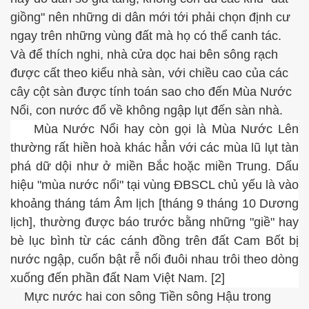
giồng" nên những di dân mới tới phải chọn định cư
hương 2
ngay trên những vùng đất mà họ có thể canh tác.
Và để thích nghi, nhà cửa dọc hai bên sông rạch
hương 3
được cất theo kiểu nhà sàn, với chiều cao của các
ập mặn ở VN
cây cột sàn được tính toán sao cho đến Mùa Nước
Nổi, con nước đổ về không ngập lụt đến sàn nhà.
Mùa Nước Nổi hay còn gọi là Mùa Nước Lên
thường rất hiền hoà khác hẳn với các mùa lũ lụt tàn
phá dữ dội như ở miền Bắc hoặc miền Trung. Dấu
apter 7
hiệu "mùa nước nổi" tại vùng ĐBSCL chủ yếu là vào
ương 8 - 9
khoảng tháng tám Âm lịch [tháng 9 tháng 10 Dương
lịch], thường được báo trước bằng những "giề" hay
ng
bè lục bình từ các cánh đồng trên đất Cam Bốt bị
nước ngập, cuốn bật rễ nối đuôi nhau trôi theo dòng
ương 10 và 11
xuống đến phần đất Nam Việt Nam. [2]
t luận
Mực nước hai con sông Tiền sông Hậu trong