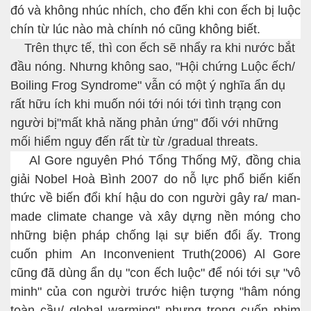
đó và không nhúc nhích
, cho đến khi con ếch b
ị luộc
chín từ lúc nào mà chính nó cũng không biết.
Trên thực tế, thì con ếch sẽ nhẩy ra khi nước bắt
đầu nóng. Nhưng không sao,
"Hội chứng Luộc ếch/
Boiling Frog Syndrome"
vẫn có một ý nghĩa ẩn dụ
rất hữu ích khi muốn nói tới nói tới tình trạng con
người bị
"mất khả năng phản ứng"
đối với những
mối hiểm nguy đến rất từ từ /
gradual
threats
.
Al Gore nguyên Phó Tổng Thống Mỹ, đồng chia
giải Nobel Hoà Bình 2007 do nỗ lực phổ biến kiến
thức về biến đổi khí hậu do con người gây ra/
man-
made climate change
và xây dựng nền móng cho
những biện pháp chống lại sự biến đổi ấy. Trong
cuốn phim
An Inconvenient Truth
(2006) Al Gore
cũng đã dùng ẩn dụ "con ếch luộc" để nói tới sự "vô
minh" của con người trước hiện tượng "hâm nóng
toàn cầu/ global warming" nhưng trong cuốn phim