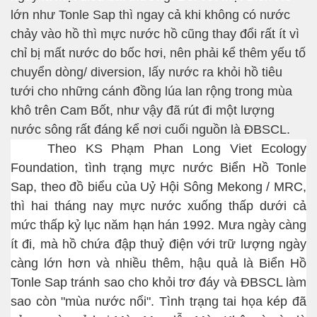
lớn như Tonle Sap thì ngay cả khi không có nước
chảy vào hồ thì mực nước hồ cũng thay đổi rất ít vì
chỉ bị mất nước do bốc hơi, nên phải kể thêm yếu tố
chuyển dòng/ diversion, lấy nước ra khỏi hồ tiêu
tưới cho
những cánh đồng lúa lan rộng trong mùa
khô trên Cam Bốt, như vậy đã rút đi một lượng
nước sông rất đáng kể nơi cuối nguồn là ĐBSCL
.
Theo KS Phạm Phan Long Viet Ecology
Foundation, tình trạng mực nước Biển Hồ Tonle
Sap, theo đồ biểu của Uỷ Hội Sông Mekong / MRC,
thì hai tháng nay mực nước xuống thấp dưới cả
mức thấp kỷ lục năm hạn hán 1992. Mưa ngày càng
ít đi, mà hồ chứa đập thuỷ điện với trữ lượng ngày
càng lớn hơn và nhiều thêm, hậu quả là Biển Hồ
Tonle Sap tránh sao cho khỏi trơ đáy và ĐBSCL làm
sao còn
"mùa nước nổi".
Tình trạng tai họa kép đã