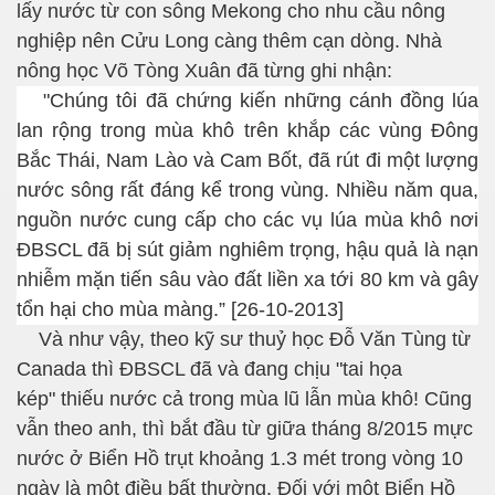
lấy nước từ con sông Mekong cho nhu cầu nông
nghiệp nên Cửu Long càng thêm cạn dòng. Nhà
nông học Võ Tòng Xuân đã từng ghi nhận:
"Chúng tôi đã chứng kiến những cánh đồng lúa
lan rộng trong mùa khô trên khắp các vùng Đông
Bắc Thái, Nam Lào và Cam Bốt, đã rút đi một lượng
nước sông rất đáng kể trong vùng. Nhiều năm qua,
nguồn nước cung cấp cho các vụ lúa mùa khô nơi
ĐBSCL đã bị sút giảm nghiêm trọng, hậu quả là nạn
nhiễm mặn tiến sâu vào đất liền xa tới 80 km và gây
tổn hại cho mùa màng.”
[26-10-2013]
Và như vậy,
theo kỹ sư thuỷ học Đỗ Văn Tùng từ
Canada thì ĐBSCL đã và đang chịu
"tai họa
kép"
thiếu nước cả trong mùa lũ lẫn mùa khô! Cũng
vẫn theo anh, thì bắt đầu từ giữa tháng 8/2015 mực
nước ở Biển Hồ trụt khoảng 1.3 mét trong vòng 10
ngày là một điều bất thường. Đối với một Biển Hồ