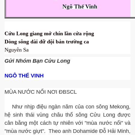
Ngô Thế Vinh
Cửu Long giang mở chín lần cửa rộng
Dòng sông dài dữ dội bản trường ca
Nguyên Sa
ường
Gửi Nhóm Bạn Cửu Long
NGÔ THẾ VINH
g lồ
MÙA NƯỚC NỔI NƠI ĐBSCL
Như nhịp điệu ngàn năm của con sông Mekong,
hệ sinh thái vùng châu thổ sông Cửu Long được
cân bằng một cách tự nhiên với "mùa nước nổi" và
"mùa nước giựt". Theo anh Dohamide Đỗ Hải Minh,