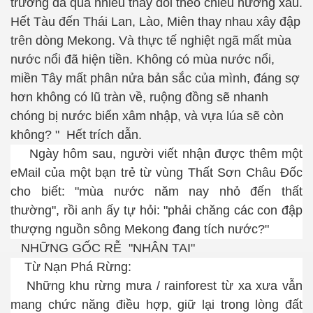
trường đã quá nhiều thay đổi theo chiều hướng xấu.
Hết Tàu đến Thái Lan, Lào, Miên thay nhau xây đập
trên dòng Mekong. Và thực tế nghiệt ngã mất mùa
nước nổi đã hiện tiền. Không có mùa nước nổi,
miền Tây mất phân nửa bản sắc của mình, đáng sợ
hơn không có lũ tràn về, ruộng đồng sẽ nhanh
chóng bị nước biển xâm nhập, và vựa lúa sẽ còn
không? "
Hết trích dẫn.
Ngày hôm sau, người viết nhận được thêm một
eMail của một bạn trẻ từ vùng Thất Sơn Châu Đốc
cho biết:
"mùa nước năm nay nhỏ đến thất
thường",
rồi anh ấy tự hỏi:
"phải chăng các con đập
thượng nguồn sông Mekong đang tích nước?"
NHỮNG GỐC RỄ "NHÂN TAI"
Từ Nạn Phá Rừng:
Những khu rừng mưa /
rainforest
từ xa xưa vẫn
mang chức năng điều hợp, giữ lại trong lòng đất