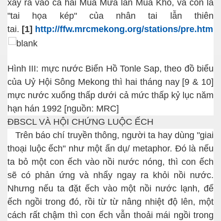
xảy ra vào cả hai Mùa Mưa lẫn Mùa Khô, và còn là
"tai họa kép" của nhân tai lẫn thiên
tai.
[1]
http://ffw.mrcmekong.org/stations/pre.htm
Hình III: mực nước Biển Hồ Tonle Sap, theo đồ biểu
của Uỷ Hội Sông Mekong thì hai tháng nay [9 & 10]
mực nước xuống thấp dưới cả mức thấp kỷ lục năm
hạn hán 1992 [nguồn: MRC]
ĐBSCL VÀ HỘI CHỨNG LUỘC ẾCH
Trên báo chí truyền thông, người ta hay dùng
"giai
thoại luộc ếch"
như một ẩn dụ/ metaphor.
Đó là
nếu
ta bỏ một con ếch vào nồi nước nóng, thì con ếch
sẽ có phản ứng và nhẩy ngay ra khỏi nồi nước.
Nhưng nếu ta đặt ếch vào một nồi nước lạnh, để
ếch ngồi trong đó, rồi từ từ nâng nhiệt độ lên,
một
cách rất chậm
thì con ếch vẫn thoải mái ngồi trong