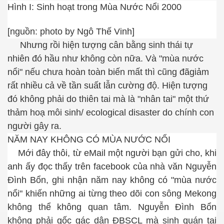
Hình I: Sinh hoạt trong Mùa Nước Nổi 2000
[nguồn: photo by Ngô Thế Vinh]
Nhưng rồi hiện tượng cân bằng sinh thái tự
nhiên đó hầu như không còn nữa. Và "mùa nước
nổi" nếu chưa hoàn toàn biến mất thì cũng đã
giảm
rất nhiều cả về tần suất lẫn cường độ.
Hiện tượng
đó không phải do thiên tai mà là "nhân tai" một thứ
thảm hoạ môi sinh/
ecological disaster
do chính con
người gây ra.
NĂM NAY KHÔNG CÓ MÙA NƯỚC NỔI
Mới đây thôi, từ eMail một người bạn gửi cho, khi
anh ấy đọc thấy trên facebook của nhà văn Nguyễn
Đình Bổn, ghi nhận năm nay không có "mùa nước
nổi"
khiến những ai từng theo dõi con sông Mekong
không thể không quan tâm.
Nguyễn Đình Bổn
không phải gốc gác dân ĐBSCL mà sinh quán tại