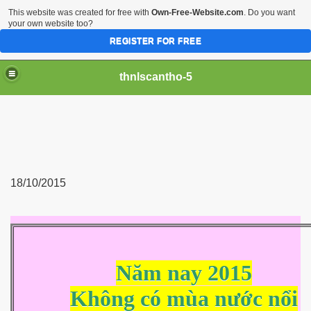
This website was created for free with
Own-Free-Website.com
. Do you want
your own website too?
REGISTER FOR FREE
thnlscantho-5
18/10/2015
Năm nay 2015
Không có mùa nước nổi