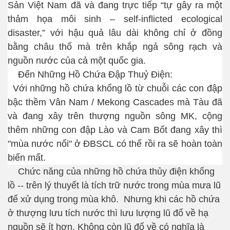
Sản Việt Nam đã và đang trực tiếp “tự gây ra một
thảm họa môi sinh –
self-inflicted ecological
disaster,”
với hậu quả lâu dài không chỉ ở đồng
bằng châu thổ mà trên khắp ngả sông rạch và
nguồn nước của cả một quốc gia.
Đến Những Hồ Chứa Đập Thuỷ Điện:
Với những hồ chứa khổng lồ từ chuỗi các con đập
bậc thềm Vân Nam /
Mekong Cascades
mà Tàu đã
và đang xây trên thượng nguồn sông MK, cộng
thêm những con đập Lào và Cam Bốt đang xây thì
"mùa nước nổi" ở ĐBSCL có thể rồi ra sẽ hoàn toàn
biến mất.
Chức năng của những hồ chứa thủy điện khổng
lồ -- trên lý thuyết là tích trữ nước trong mùa mưa lũ
để xử dụng trong mùa khô.
Nhưng k
hi các hồ chứa
ở thượng lưu tích nước thì lưu lượng lũ đổ về hạ
nguồn sẽ ít hơn. Không còn lũ đổ về có nghĩa là