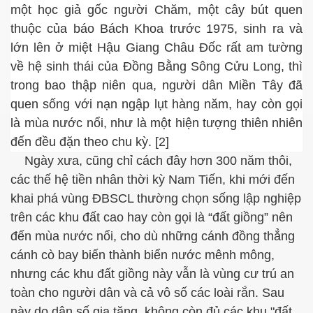
một học giả gốc người Chăm, một cây bút quen
thuộc của báo Bách Khoa trước 1975, sinh ra và
lớn lên ở miệt Hậu Giang Châu Đốc rất am tường
về hệ sinh thái của Đồng Bằng Sông Cửu Long, thì
trong bao thập niên qua, người dân Miền Tây đã
quen sống với nạn ngập lụt hàng năm, hay còn gọi
là mùa nước nổi, như là một hiện tượng thiên nhiên
đến đều đặn theo chu kỳ. [2]
Ngày xưa, cũng chỉ cách đây hơn 300 năm thôi,
các thế hệ tiền nhân thời kỳ Nam Tiến, khi mới đến
khai phá vùng ĐBSCL thường chọn sống lập nghiệp
trên các khu đất cao hay còn gọi là “đất giồng” nên
iền Tây
đến mùa nước nổi, cho dù những cánh đồng thẳng
ần 1.
cánh cò bay biến thành biển nước mênh mông,
nhưng các khu đất giồng này vẫn là vùng cư trú an
?
toàn cho người dân và cả vô số các loài rắn. Sau
 thiếu lũ
này do dân số gia tăng, không còn đủ các khu "đất