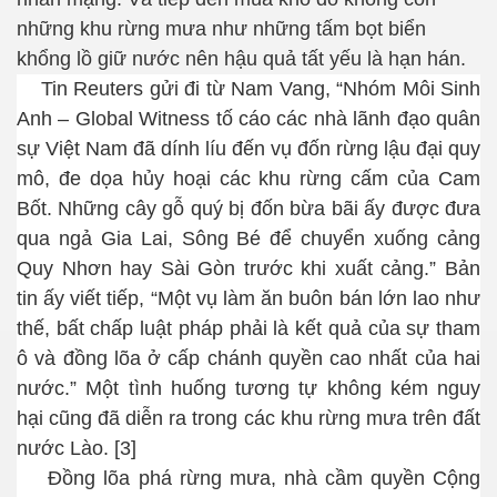
những khu rừng mưa như những tấm bọt biển
khổng lồ giữ nước nên hậu quả tất yếu là hạn hán.
Tin Reuters gửi đi từ Nam Vang,
“Nhóm Môi Sinh
Anh – Global Witness tố cáo các nhà lãnh đạo quân
sự Việt Nam đã dính líu đến vụ đốn rừng lậu đại quy
mô, đe dọa hủy hoại các khu rừng cấm của Cam
Bốt. Những cây gỗ quý bị đốn bừa bãi ấy được đưa
qua ngả Gia Lai, Sông Bé để chuyển xuống cảng
Quy Nhơn hay Sài Gòn trước khi xuất cảng.”
Bản
tin ấy viết tiếp,
“Một vụ làm ăn buôn bán lớn lao như
thế, bất chấp luật pháp phải là kết quả của sự tham
ô và đồng lõa ở cấp chánh quyền cao nhất của hai
nước.”
Một tình huống tương tự không kém nguy
hại cũng đã diễn ra trong các khu rừng mưa trên đất
nước Lào. [3]
Đồng lõa phá rừng mưa, nhà cầm quyền Cộng