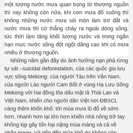
một lượng nước mưa quan trọng từ thượng nguồn
thì nay không còn nữa, khi cơn mưa đổ xuống thì
không những nước mưa sói mòn làm trơ đất và
nước mưa thì cứ thẳng chảy ra ngoài dòng sông,
tức thời làm tăng khối lượng nước và trong ngắn
hạn mực nước sông đột ngột dâng cao khi có mưa
nhiều ở thượng nguồn.
Những năm gần đây do ảnh hưởng nạn phá rừng
tự sát –
suicidal deforestation
, của các quốc gia lưu
vực sông Mekong: của người Tàu trên Vân Nam,
của người Lào người Cam Bốt ở vùng Hạ Lưu Sông
Mekong với hai đồng lõa dấu mặt là Thái Lan và
Việt Nam, khiến cho người dân Việt nơi ĐBSCL
càng thêm khốn khổ: tới mùa mưa lũ đổ về sớm
hơn, nhanh hơn lại lớn hơn khiến nhà nông trở tay
không kịp gây tổn hại nặng mùa màng và cả về
nhân mạng. Và tiếp đến mùa khô do không còn