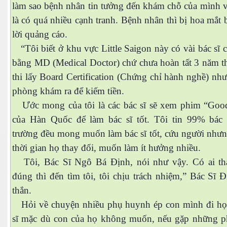
làm sao bệnh nhân tin tưởng đến khám chỗ của mình v
là có quá nhiều cạnh tranh. Bệnh nhân thì bị hoa mắt
lời quảng cáo.
“Tôi biết ở khu vực Little Saigon này có vài bác sĩ 
bằng MD (Medical Doctor) chứ chưa hoàn tất 3 năm th
thi lấy Board Certification (Chứng chỉ hành nghề) nh
phòng khám ra để kiếm tiền.
Ước mong của tôi là các bác sĩ sẽ xem phim “Goo
của Hàn Quốc để làm bác sĩ tốt. Tôi tin 99% bác 
trường đều mong muốn làm bác sĩ tốt, cứu người nhưn
thời gian họ thay đổi, muốn làm ít hưởng nhiều.
Tôi, Bác Sĩ Ngô Bá Định, nói như vậy. Có ai t
đúng thì đến tìm tôi, tôi chịu trách nhiệm,” Bác Sĩ 
thắn.
Hỏi về chuyện nhiều phụ huynh ép con mình đi họ
sĩ mặc dù con của họ không muốn, nếu gặp những 