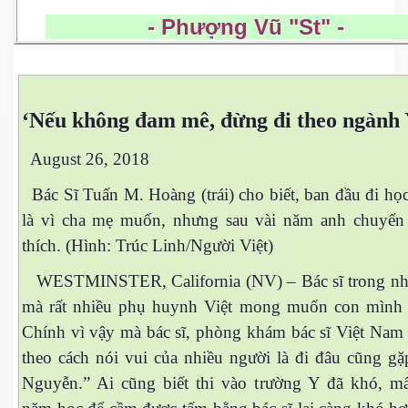
- Phượng Vũ "St"
‘Nếu không đam mê, đừng đi theo ngành 
ường
August 26, 2018
Bác Sĩ Tuấn M. Hoàng (trái) cho biết, ban đầu đi họ
là vì cha mẹ muốn, nhưng sau vài năm anh chuyển
g lồ
thích. (Hình: Trúc Linh/Người Việt)
WESTMINSTER, California (NV) – Bác sĩ trong n
mà rất nhiều phụ huynh Việt mong muốn con mình 
Chính vì vậy mà bác sĩ, phòng khám bác sĩ Việt Nam 
theo cách nói vui của nhiều người là đi đâu cũng gặ
Nguyễn.” Ai cũng biết thi vào trường Y đã khó, m