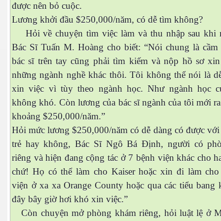
được nên bỏ cuộc.
Lương khởi đầu $250,000/năm, có dễ tìm không?
Hỏi về chuyện tìm việc làm và thu nhập sau khi r
Bác Sĩ Tuấn M. Hoàng cho biết: “Nói chung là cầm
bác sĩ trên tay cũng phải tìm kiếm và nộp hồ sơ xin
những ngành nghề khác thôi. Tôi không thể nói là d
xin việc vì tùy theo ngành học. Như ngành học củ
không khó. Còn lương của bác sĩ ngành của tôi mới ra
khoảng $250,000/năm.”
Hỏi mức lương $250,000/năm có dễ dàng có được với c
trẻ hay không, Bác Sĩ Ngô Bá Định, người có p
riêng và hiện đang cộng tác ở 7 bệnh viện khác cho 
chứ! Họ có thể làm cho Kaiser hoặc xin đi làm cho
...
viện ở xa xa Orange County hoặc qua các tiểu bang k
đây bây giờ hơi khó xin việc.”
Còn chuyện mở phòng khám riêng, hỏi luật lệ ở 