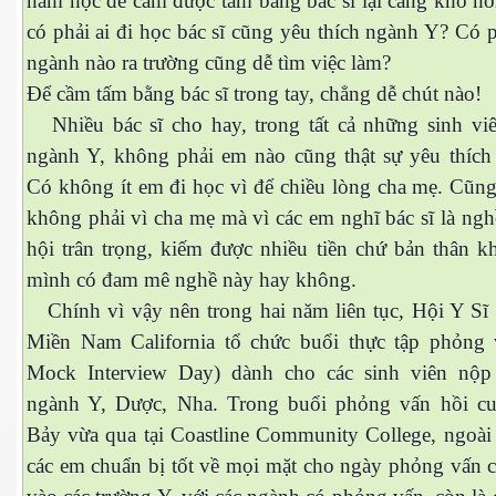
năm học để cầm được tấm bằng bác sĩ lại càng khó h
có phải ai đi học bác sĩ cũng yêu thích ngành Y? Có p
ngành nào ra trường cũng dễ tìm việc làm?
Để cầm tấm bằng bác sĩ trong tay, chẳng dễ chút nào!
Nhiều bác sĩ cho hay, trong tất cả những sinh viê
ngành Y, không phải em nào cũng thật sự yêu thích
Có không ít em đi học vì để chiều lòng cha mẹ. Cũng
không phải vì cha mẹ mà vì các em nghĩ bác sĩ là ng
hội trân trọng, kiếm được nhiều tiền chứ bản thân k
mình có đam mê nghề này hay không.
Chính vì vậy nên trong hai năm liên tục, Hội Y Sĩ
Miền Nam California tổ chức buổi thực tập phỏng 
iền Tây
Mock Interview Day) dành cho các sinh viên nộ
ần 1.
ngành Y, Dược, Nha. Trong buổi phỏng vấn hồi c
Bảy vừa qua tại Coastline Community College, ngoài 
?
các em chuẩn bị tốt về mọi mặt cho ngày phỏng vấn c
 thiếu lũ