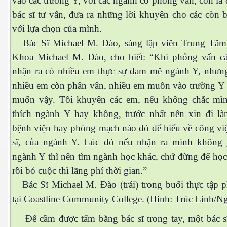
vào các trường Y, với các ngành có phỏng vấn, còn là 
bác sĩ tư vấn, đưa ra những lời khuyên cho các còn 
hương 2
với lựa chọn của mình.
hương 3
Bác Sĩ Michael M. Đào, sáng lập viên Trung Tâ
Khoa Michael M. Đào, cho biết: “Khi phỏng vấn cá
ập mặn ở VN
nhận ra có nhiều em thực sự đam mê ngành Y, nhưn
nhiều em còn phân vân, nhiều em muốn vào trường Y 
muốn vậy. Tôi khuyên các em, nếu không chắc mì
thích ngành Y hay không, trước nhất nên xin đi l
apter 7
bệnh viện hay phòng mạch nào đó để hiểu về công việ
sĩ, của ngành Y. Lúc đó nếu nhận ra mình không 
ương 8 - 9
ngành Y thì nên tìm ngành học khác, chứ đừng để học
ng
rồi bỏ cuộc thì lãng phí thời gian.”
Bác Sĩ Michael M. Đào (trái) trong buổi thực tập 
ương 10 và 11
tại Coastline Community College. (Hình: Trúc Linh/Ng
t luận
Để cầm được tấm bằng bác sĩ trong tay, một bác sĩ 