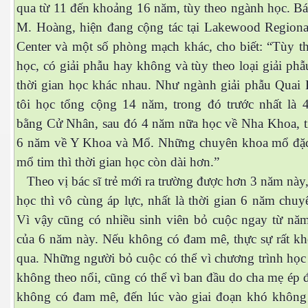
qua từ 11 đến khoảng 16 năm, tùy theo ngành học. Bá
M. Hoàng, hiện đang cộng tác tại Lakewood Regiona
Center và một số phòng mạch khác, cho biết: “Tùy t
học, có giải phẫu hay không và tùy theo loại giải ph
thời gian học khác nhau. Như ngành giải phẫu Quai
tôi học tổng cộng 14 năm, trong đó trước nhất là 
bằng Cử Nhân, sau đó 4 năm nữa học về Nha Khoa, ti
6 năm về Y Khoa và Mổ. Những chuyên khoa mổ đặc
mổ tim thì thời gian học còn dài hơn.”
Theo vị bác sĩ trẻ mới ra trường được hơn 3 năm này,
học thì vô cùng áp lực, nhất là thời gian 6 năm chu
Vì vậy cũng có nhiều sinh viên bỏ cuộc ngay từ năm
của 6 năm này. Nếu không có đam mê, thực sự rất kh
qua. Những người bỏ cuộc có thể vì chương trình học
không theo nổi, cũng có thể vì ban đầu do cha mẹ ép 
không có đam mê, đến lúc vào giai đoạn khó không