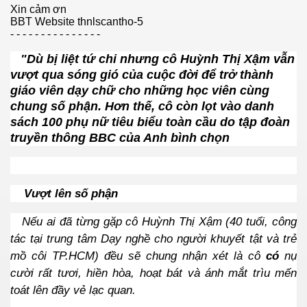
Xin cảm ơn
BBT Website thnlscantho-5
- - - - - - - - - - - - - - -
"Dù bị liệt tứ chi nhưng cô Huỳnh Thị Xậm vẫn
vượt qua sóng gió của cuộc đời để trở thành
giáo viên dạy chữ cho những học viên cùng
chung số phận. Hơn thế, cô còn lọt vào danh
ường
sách 100 phụ nữ tiêu biểu toàn cầu do tập đoàn
truyền thông BBC của Anh bình chọn
g lồ
Vượt lên số phận
Nếu ai đã từng gặp cô Huỳnh Thị Xậm
(40 tuổi, công
tác tại
trung tâm Dạy nghề cho người khuyết tật và trẻ
mồ côi TP.HCM) đều sẽ chung nhận xét là cô
có
nụ
cười rất tươi, hiền hòa, hoạt bát và ánh mắt trìu mến
toát lên đầy vẻ lạc quan.