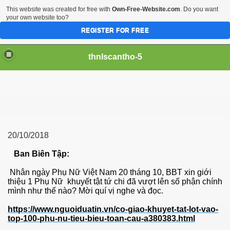
This website was created for free with
Own-Free-Website.com
. Do you want
your own website too?
REGISTER FOR FREE
thnlscantho-5
20/10/2018
Ban Biên Tập:
Nhân ngày Phụ Nữ Việt Nam 20 tháng 10, BBT xin giới
thiệu 1 Phụ Nữ khuyết tật tứ chi đã vượt lên số phận chính
mình như thế nào? Mời quí vị nghe và đọc.
https://www.nguoiduatin.vn/co-giao-khuyet-tat-lot-vao-
top-100-phu-nu-tieu-bieu-toan-cau-a380383.html