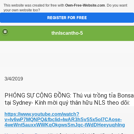
This website was created for free with
Own-Free-Website.com
. Do you want
your own website too?
REGISTER FOR FREE
thnlscantho-5
3/4/2019
PHÓNG SỰ CỘNG ĐỒNG: Thú vui trồng tỉa Bonsa
tại Sydney- Kính mời quý thân hữu NLS theo dõi:
https://www.youtube.com/watch?
v=lv6wP7MQNPQ&fbclid=IwAR3hSvS5x5ol7CAose-
4weWnt5auxxWWKqOkgwsSmJqc-tWdDHeeyuqhIng