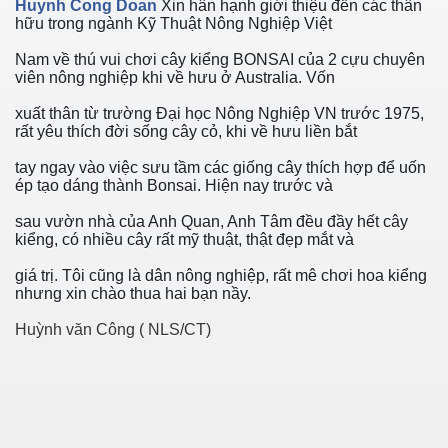
Huynh Cong Doan
Xin hân hạnh giới thiệu đến các thân
hữu trong ngành Kỹ Thuật Nông Nghiệp Việt
Nam về thú vui chơi cây kiểng BONSAI của 2 cựu chuyên
viên nông nghiệp khi về hưu ở Australia. Vốn
xuất thân từ trường Đại học Nông Nghiệp VN trước 1975,
rất yêu thích đời s
ống cây cỏ, khi về hưu liền bắt
tay ngay vào việc sưu tầm các giống cây thích hợp để uốn
ường
ép tạo dáng thành Bonsai. Hiện nay trước và
sau vườn nhà của Anh Quan, Anh Tâm đều đầy hết cây
kiểng, có nhiều cây rất mỹ thuật, thật đẹp mắt và
g lồ
giá trị. Tôi cũng là dân nông nghiệp, rất mê chơi hoa kiểng
nhưng xin chào thua hai bạn nầy.
Huỳnh văn Công ( NLS/CT)