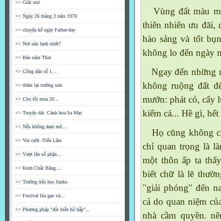
=> Giấc mơ
Vùng đất màu mỡ t
=> Ngày 26 tháng 3 năm 1970
thiên nhiên ưu đãi, 
=> chuyện kể ngày Father-day
hào sảng và tốt bụ
=> Nơi nào lạnh nhứt?
không lo đến ngày ma
=> Bão năm Thìn
Ngay đến những ng
=> Công dân số 1...
không ruộng đất đ
=> thăm lại trường xưa
mướn: phát cỏ, cấy l
=> Cho tôi mua 20...
kiếm cá... Hề gì, hết
=> Truyện dài: Cánh hoa Sa Mạc
=> Nếu không đam mê....
Họ cũng không chú
=> Vui cười -Tiếu Lâm
chỉ quan trọng là là
=> Vượt lên số phận...
một thôn ấp ta thấy
=> Kinh Chắc Băng....
biết chữ là lẽ thườn
=> Trường tiểu học Junko
"giải phóng" đến n
=> Festival lúa gạo và...
cả do quan niệm củ
=> Phương pháp "đột biến hô hấp"...
nhà cầm quyền. nê