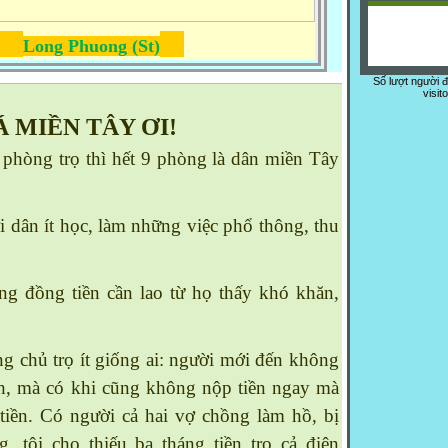
Long Phuong (St)
Số lượt người 
visit
 MIỀN TÂY ƠI!
 phòng trọ thì hết 9 phòng là dân miền Tây
ân ít học, làm những việc phổ thông, thu
 đồng tiền cần lao từ họ thấy khó khăn,
g chủ trọ ít giống ai: người mới đến không
h, mà có khi cũng không nộp tiền ngay mà
tiền. Có người cả hai vợ chồng làm hồ, bị
, tôi cho thiếu ba tháng tiền trọ cả điện