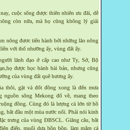
y, cuộc sống được thiên nhiên ưu đãi, dễ
hông còn nữa, mà họ cũng không lý giải
àm nông đươc tiến hành bởi những lão nông
n liền với thổ nhưỡng ấy, vùng đất ấy.
ười lãnh đạo ở cấp cao như Ty, Sở, Bộ
ạn,họ được học hành bài bản, nhưng cũng
hưỡng của vùng đất quê hương ấy.
thôi, gặt và đốt đồng xong là đến mưa
ng nguồn sông
Mekong
đổ về, mang theo
ruộng đồng. Cùng đó là lượng cá lớn từ
hồ
ng, bắt đầu một mùa nước nổi. Phải nói kinh
 đặc trưng của vùng ĐBSCL. Giăng câu, bắt
 điên điển, muối dưa bồn bồn, làm mắm cá