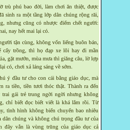
rù phú bao đời, làm chơi ăn thiệt, được
đã sinh ra một tầng lớp dân chúng rộng rãi,
ng, nhưng cũng có nhược điểm chết người:
i, nay hết mai lại có.
ười tận cùng, không vốn liếng buôn bán,
ể cấy trồng, thì họ đạp xe lôi hay đi mần
úa, gặt mướn, mùa mưa thì giăng câu, lờ lợp
 lại có, chơi xả láng sáng về sớm.
 ý đầu tư cho con cái bằng giáo dục, mà
m ra tiền, tiền tươi thóc thật. Thành ra đến
 trai gái trẻ trung ngời ngời nhưng không
g, chỉ biết đọc biết viết là khá lắm rồi. Từ
ay, tình hình không biến chuyển bao nhiêu
a dân chúng và không chú trọng đầu tư của
n đây vẫn là vùng trũng của giáo dục cả