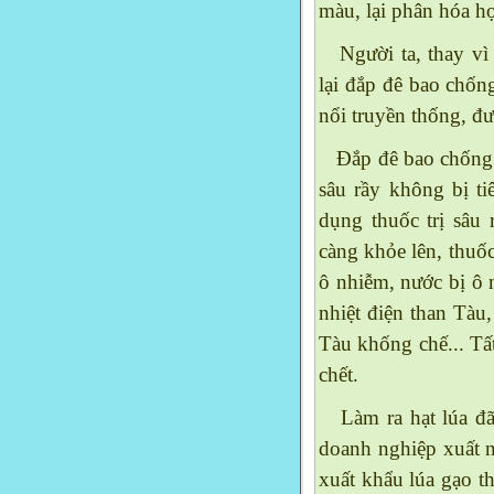
màu, lại phân hóa h
Người ta, thay vì "
lại đắp đê bao chống
nổi truyền thống, đ
Đắp đê bao chống l
sâu rầy không bị ti
dụng thuốc trị sâu 
càng khỏe lên, thuốc
ô nhiễm, nước bị ô
nhiệt điện than Tà
Tàu khống chế... Tấ
chết.
Làm ra hạt lúa đã k
doanh nghiệp xuất 
xuất khẩu lúa gạo t