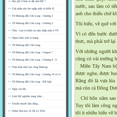
=> Học phí ở Anh có đắt như Mỹ ?
nước, sau làm có ti
=> Giải pháp nào cho ngập mặn và thiếu lũ
anh cho thiếu chứ k
=> Từ Mekong đến Cửu Long - Chương 2
Tôi hiểu, về quê vớ
=> Từ Mekong đến Cửu Long - Chương 3
=> Tôm - Lúa và thiên tai xâm nhập mặn ở VN
Vì có đến bước đườ
=> Nguoi khai sinh ra mang...
thưc, mà phải trở lại 
=> Từ Mekong đến Cửu Long
Với những người khá
=> Từ Mekong đến Cửu Long - Chapter 7
cũng có vài trường 
=> Từ Mekong đến Cửu Long - Chương 8 - 9
Miền Tây
Nam
bộ
=> Tình hình thủy học sông Mekong
được nghe, được họ
=> Từ Mekong đến Cửu Long - Chương 10 và 11
Rằng đó là vựa lúa
=> Từ Mekong đến Cửu Long - Kết luận
mà còn cả Đông Dư
=> Ngày của Mẹ
=> Lính Mỹ nghiêm trang chào....
Chỉ bốn năm sau "g
=> Truyền thuyết cãm động...
Tuy tôi làm công n
=> Nobel Hóa học và Vật Lý 2016
tôi ít nhiều hiểu về 