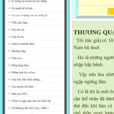
=> Ai hưởng lợi từ bảo hộ mía đường
=> Nợ người dể trả hơn..
=> Tại sao có những trái cây khổng lồ
=> Thầy giáo làng..
=> Thịt kho tàu
THƯƠNG QUÁ
=> Cám ơn em
Tôi (tác giả) có 10
=> Thiệt Là Khổ-Bt.Blao
Nam
bộ thuê.
=> Khoảng Lặng
Họ là những người d
=> Tình Già...
n
hập bấp bênh.
=> Đồng bằng Nam...
=> Những loài cây và hoa...
Vậy nên thu những
=> Côn Sơn: Đảo thiên đường...
ngập ngừng lắm.
=> Câu chuyện lúa thơm
Có lẽ tôi là một ôn
=> Năm nay 2015..
cần thế chân đã đàn
=> Thiên tai ngập mặn tràn vào miền Tây
đợi đến khi làm có 
=> Từ Mekong đến Cửu Long - Phần 1.
chủ thầu quỵt lương