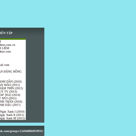
IÊN TẬP
I
ahoo.com.vn
 LIÊM
ahoo.com
ail.com
TRẦN ĐĂNG HỒNG
ANH DẦN (2010)
ÂN MÃO (2011)
HÂM THÌN (2012)
UÝ TỴ (2013)
IÁP NGỌ (2014)
 MÙI (2015)
ÍNH THÂN (2016)
INH DẬU (2017)
 Ngày Xanh I (2010)
gày Xanh II (2011)
gày Xanh III (2012)
ook.com/groups/124948084959931/