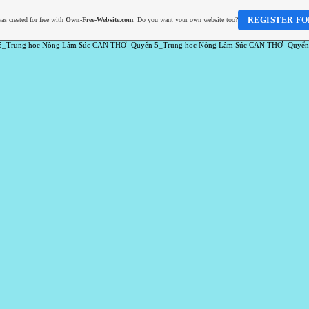
REGISTER FO
as created for free with
Own-Free-Website.com
. Do you want your own website too?
5_Trung hoc Nông Lâm Súc CẦN THƠ- Quyển 5_Trung hoc Nông Lâm Súc CẦN THƠ- Quyển