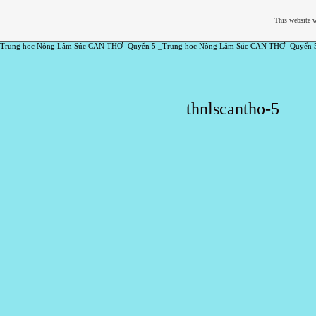
This website w
Trung hoc Nông Lâm Súc CẦN THƠ- Quyển 5 _Trung hoc Nông Lâm Súc CẦN THƠ- Quyển 
thnlscantho-5