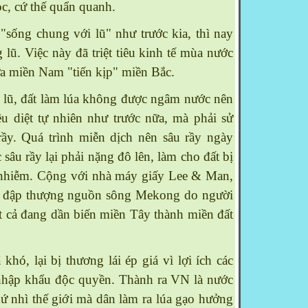
ọc, cứ thế quẩn quanh.
sống chung với lũ" như trước kia, thì nay
 lũ. Việc này đã triệt tiêu kinh tế mùa nước
ưa miền
Nam
"tiến kịp" miền Bắc.
ũ, đất làm lúa không được ngâm nước nên
êu diệt tự nhiên như trước nữa, mà phải sử
rầy. Quá trình miễn dịch nên sâu rầy ngày
 sâu rầy lại phải nặng đô lên, làm cho đất bị
 nhiễm. Cộng với nhà máy giấy Lee & Man,
u, đập thượng nguồn sông
Mekong
do người
t cả đang dần biến miền Tây thành miền đất
hó, lại bị thương lái ép giá vì lợi ích các
nhập khẩu độc quyền. Thành ra VN là nước
hứ nhì thế giới mà dân làm ra lúa gạo hưởng