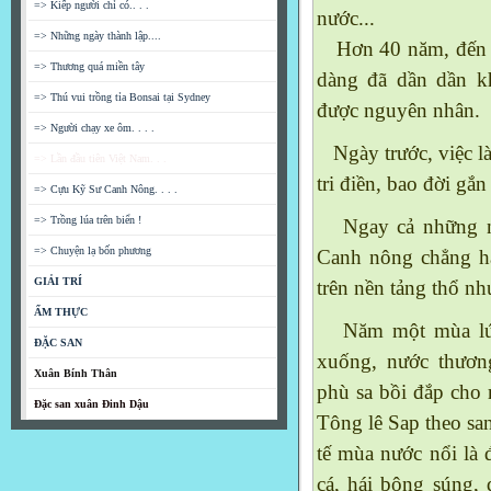
=> Kiếp người chỉ có.. . .
nước...
=> Những ngày thành lập....
Hơn 40 năm, đến na
=> Thương quá miền tây
dàng đã dần dần k
=> Thú vui trồng tỉa Bonsai tại Sydney
được nguyên nhân.
=> Người chạy xe ôm. . . .
Ngày trước, việc l
=> Lần đầu tiên Việt Nam. . .
tri điền, bao đời gắ
=> Cựu Kỹ Sư Canh Nông. . . .
=> Trồng lúa trên biển !
Ngay cả những ng
=> Chuyện lạ bốn phương
Canh nông chẳng h
GIẢI TRÍ
trên nền tảng thổ n
ẨM THỰC
Năm một mùa lúa 
ĐẶC SAN
xuống, nước thươ
Xuân Bính Thân
phù sa bồi đắp cho 
Đặc san xuân Đinh Dậu
Tông lê Sap theo sa
tế mùa nước nổi là
cá, hái bông súng,