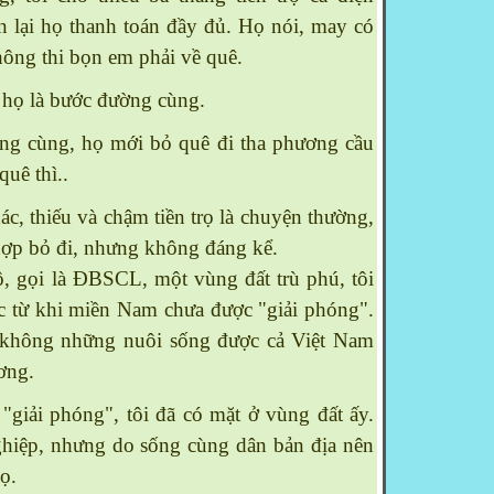
ền lại họ thanh toán đầy đủ. Họ nói, may có
hông thi bọn em phải về quê.
i họ là bước đường cùng.
ng cùng, họ mới bỏ quê đi tha phương cầu
quê thì..
c, thiếu và chậm tiền trọ là chuyện thường,
hợp bỏ đi, nhưng không đáng kể.
, gọi là ĐBSCL, một vùng đất trù phú, tôi
c từ khi miền
Nam
chưa được "giải phóng".
 không những nuôi sống được cả Việt Nam
ơng.
iải phóng", tôi đã có mặt ở vùng đất ấy.
ghiệp, nhưng do sống cùng dân bản địa nên
họ.