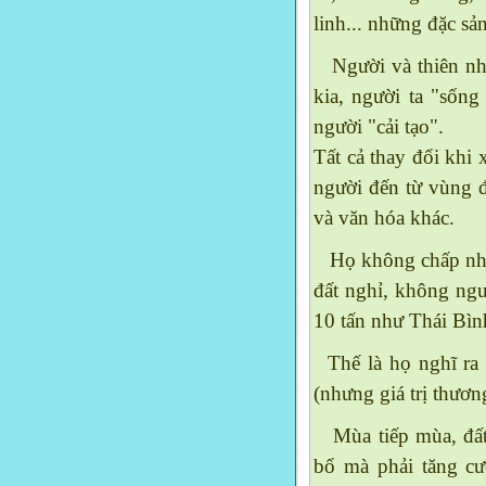
linh... những đặc s
Người và thiên nhi
kia, người ta "sống
người "cải tạo".
Tất cả thay đổi khi
người đến từ vùng đ
và văn hóa khác.
Họ không chấp nhậ
đất nghỉ, không ngư
10 tấn như Thái Bìn
Thế là họ nghĩ ra 
(nhưng giá trị thươn
Mùa tiếp mùa, đất 
bổ mà phải tăng c