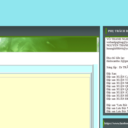
PHỤ TRÁCH B
VÕ THANH NGH
vothanhnghiag@y
NGUYỄN THANH
huunghi68dvb@y
Địa chỉ liên lạc:
thnlscantho.3@gm
Sáng lập : Dr 
Đặc San:
Đặc san XUÂN C
Đặc san XUÂN T
Đặc san XUÂN N
Đặc san XUÂN Q
Đặc san XUÂN G
Đặc san XUÂN ẤT
Đặc san XUÂN B
Đặc san XUÂN Đ
Đặc san "Lưu Bút
Đặc san Lưu Bút N
Đặc san Lưu Bút N
https://www.faceb