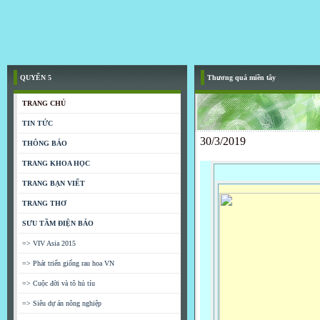
QUYỂN 5
Thương quá miền tây
TRANG CHỦ
TIN TỨC
30/3/2019
THÔNG BÁO
TRANG KHOA HỌC
TRANG BẠN VIẾT
TRANG THƠ
SƯU TẦM ĐIỆN BÁO
=> VIV Asia 2015
=> Phát triển giống rau hoa VN
=> Cuộc đời và tô hủ tíu
=> Siêu dự án nông nghiệp