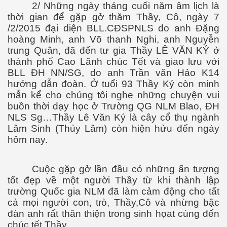
2/ Những ngày tháng cuối năm âm lịch là
thời gian để gặp gở thăm Thầy, Cô, ngày 7
/2/2015 đại diện BLL.CĐSPNLS do anh Đặng
hoàng Minh, anh Võ thanh Nghi, anh Nguyễn
trung Quân, đã đến tư gia Thầy LÊ VĂN KÝ ở
thành phố Cao Lãnh chúc Tết và giao lưu với
BLL ĐH NN/SG, do anh Trần văn Hảo K14
hướng dẫn đoàn. Ở tuổi 93 Thầy Ký còn minh
mẫn kể cho chúng tôi nghe những chuyện vui
buồn thời dạy học ở Trường QG NLM Blao, ĐH
NLS Sg…Thầy Lê Văn Ký là cây cổ thụ ngành
Lâm Sinh (Thủy Lâm) còn hiện hửu đến ngày
hôm nay.
Cuộc gặp gở lần đầu có những ấn tượng
g
tốt đẹp về một người Thầy từ khi thành lập
trường Quốc gia NLM đã làm cảm động cho tất
cả mọi người con, trò, Thầy,Cô và nhừng bậc
đàn anh rất thân thiện trong sinh họat cùng đến
chúc tết Thầy.