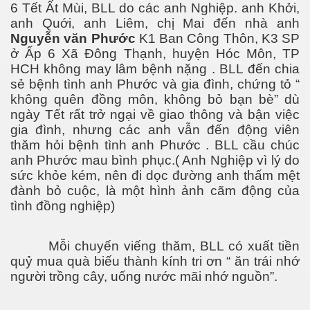
6 Tết Ất Mùi, BLL do các anh Nghiệp. anh Khởi,
anh Quới, anh Liêm, chị Mai đến nhà anh
Nguyễn văn Phước
K1 Ban Công Thôn, K3 SP
ở Ấp 6 Xã Đông Thạnh, huyện Hóc Môn, TP
HCH không may lâm bệnh nặng . BLL đến chia
sẻ bệnh tình anh Phước và gia đình, chứng tỏ “
không quên đồng môn, không bỏ bạn bè” dù
ngày Tết rất trở ngại về giao thông và bận việc
gia đình, nhưng các anh vẫn đến động viên
c san Xuân
thăm hỏi bệnh tình anh Phước . BLL cầu chúc
anh Phước mau bình phục.( Anh Nghiệp vì lý do
sức khỏe kém, nên đi dọc đường anh thấm mệt
đành bỏ cuộc, là một hình ảnh cãm động của
tình đồng nghiệp)
Mỗi chuyến viếng thăm, BLL có xuất tiền
quỷ mua quà biếu thành kính tri ơn “ ăn trái nhớ
người trồng cây, uống nước mãi nhớ nguồn”.