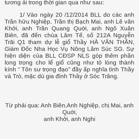
tương ái trong thời gian qua như sau:
 SG
1/ Vào ngày 20 /12/2014 BLL do các anh
fornia
Trần hửu Nghiệp, Trần thị Bạch Mai, anh Lê văn
Khởi, anh Trần Quang Quới, anh Ngô Xuân
Biên, đã đến chùa Lâm Tế, số 212A Nguyễn
Trãi Q1 tham dự lễ giổ Thầy HÀ VĂN THÂN,
5
Giám Đốc Nha Học Vụ Nông Lâm Súc SG. Sự
hiện diện của BLL CĐSP NLS góp thêm phần
uan
long trọng cho lể giổ cũng như tỏ lòng thành
kính “ Tôn sư trọng đạo” đầy ấp nghĩa tình Thầy
và Trò, mặc dù gia đình Thầy ở Sóc Trăng.
 đồng bằng Cữu Long
Từ phải qua: Anh Biên,Anh Nghiệp, chị Mai, anh
Quới,
anh Khởi, anh Nghi