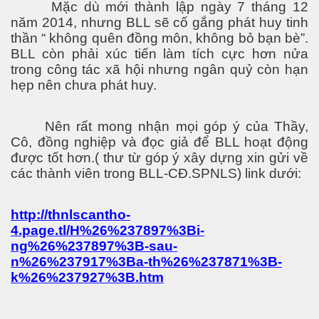
Mặc dù mới thành lập ngày 7 tháng 12
năm 2014, nhưng BLL sẽ cố gắng phát huy tinh
thần “ không quên đồng môn, không bỏ bạn bè”.
BLL còn phải xúc tiến làm tích cực hơn nửa
trong công tác xã hội nhưng ngân quỷ còn hạn
hẹp nên chưa phát huy.
Nên rất mong nhận mọi góp ý của Thầy,
Cô, đồng nghiệp và đọc giả để BLL hoạt động
được tốt hơn.( thư từ góp ý xây dựng xin gửi về
các thành viên trong BLL-CĐ.SPNLS) link dưới:
http://thnlscantho-
4.page.tl/H%26%237897%3Bi-
ng%26%237897%3B-sau-
n%26%237917%3Ba-th%26%237871%3B-
k%26%237927%3B.htm
ớc từ trần