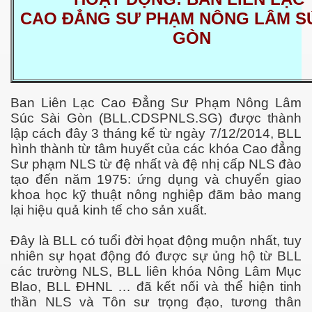
CAO ĐẲNG SƯ PHẠM NÔNG LÂM SÚ
GÒN
n Giang
Ban Liên Lạc Cao Đẳng Sư Phạm Nông Lâm
Súc Sài Gòn (BLL.CDSPNLS.SG) được thành
ễn Duy Xuân
lập cách
đây 3 tháng kể từ ngày 7/12/2014, BLL
hình thành từ tâm huyết của các khóa Cao đẳng
ga
Sư phạm NLS từ đệ nhất và đệ nhị cấp NLS đào
4.2015
tạo đến năm 1975: ứng dụng và chuyển giao
khoa học kỹ thuật nông nghiệp đãm bảo mang
Mai
lại hiệu quả kinh tế cho sản xuất.
Đây là BLL có tuổi đời họat động muộn nhất, tuy
nhiên sự họat động đó được sự ủng hộ từ BLL
ờng
các trường NLS, BLL liên khóa Nông Lâm Mục
Blao, BLL ĐHNL … đã kết nối và thể hiện tinh
 Súc 3-5-2015
thần NLS và Tôn sư trọng đạo, tương thân