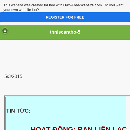
This website was created for free with
Own-Free-Website.com
. Do you want
your own website too?
REGISTER FOR FREE
thnlscantho-5
5/3/2015
Gòn
TIN TỨC:
HOẠT ĐỘNG: BAN LIÊN LẠC