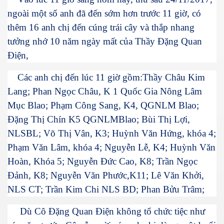
ngoài một số anh đã đến sớm hơn trước 11 giờ, có
thêm 16 anh chị đến cúng trái cây và thắp nhang
tưởng nhớ 10 năm ngày mất của Thầy Đặng Quan
n Giang
Điện,
Các anh chị đến lúc 11 giờ gồm:Thầy Châu Kim
ễn Duy Xuân
Lang; Phan Ngọc Châu, K 1 Quốc Gia Nông Lâm
Mục Blao; Phạm Công Sang, K4, QGNLM Blao;
ga
Đặng Thị Chín K5 QGNLMBlao; Bùi Thị Lợi,
4.2015
NLSBL; Võ Thị Vân, K3; Huỳnh Văn Hứng, khóa 4;
Phạm Văn Lâm, khóa 4; Nguyễn Lễ, K4; Huỳnh Văn
Mai
Hoàn, Khóa 5; Nguyễn Đức Cao, K8; Trần Ngọc
Đảnh, K8; Nguyễn Văn Phước,K11; Lê Văn Khởi,
NLS CT; Trần Kim Chi NLS BD; Phan Bửu Trâm;
ờng
Dù Cô Đặng Quan Điện không tổ chức tiệc như
 Súc 3-5-2015