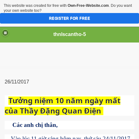
This website was created for free with
Own-Free-Website.com
. Do you want
your own website too?
REGISTER FOR FREE
thnlscantho-5
26/11/2017
Tưởng niệm 10 năm ngày mất
Gòn
của Thầy Đặng Quan Điện
Các anh chị thân,
Vào lúc 11 giờ sáng hôm nay, thứ sáu 24/11/2017,