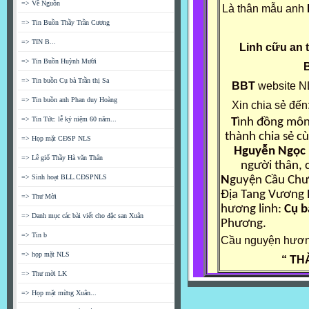
=> Về Nguồn
Là thân mẫu anh
=> Tin Buồn Thầy Trần Cương
=> TIN B...
Linh cữu an 
=> Tin Buồn Huỳnh Mười
B
=> Tin buồn Cụ bà Trần thị Sa
BBT
website 
=> Tin buồn anh Phan duy Hoàng
Xin chia sẻ đến
=> Tin Tức: lễ kỷ niệm 60 năm...
T
ình đồng môn,
thành chia sẻ c
=> Họp mặt CĐSP NLS
Hguyễn Ngọc
=> Lễ giổ Thầy Hà văn Thân
người thân, 
=> Sinh hoạt BLL.CĐSPNLS
N
guyện Cầu Chư 
Địa Tang Vương 
=> Thư Mời
hương linh:
Cụ 
=> Danh mục các bài viết cho đặc san Xuân
Phương.
=> Tin b
Cầu nguyện hương
=> họp mặt NLS
“ TH
=> Thư mời LK
=> Họp mặt mừng Xuân...