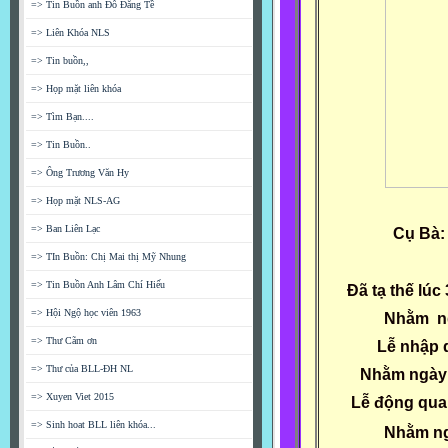
=> Tin Buồn anh Đỗ Đăng Tề
=> Liên Khóa NLS
=> Tin buồn,,
=> Họp mặt liên khóa
=> Tìm Bạn....
=> Tin Buồn..
=> Ông Trương Văn Hy
=> Họp mặt NLS-AG
=> Ban Liên Lạc
Cụ Bà
=> TIn Buồn: Chị Mai thị Mỹ Nhung
=> Tin Buồn Anh Lâm Chí Hiếu
Đã tạ thế lú
=> Hội Ngộ học viên 1963
Nhằm ng
=> Thư Cãm ơn
Lễ nhập 
=> Thư của BLL-ĐH NL
Nhằm ngày 
=> Xuyen Viet 2015
Lễ động qua
=> Sinh hoat BLL liên khóa...
Nhằm ng