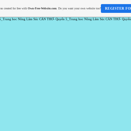
REGISTER FO
as created for free with
Own-Free-Website.com
. Do you want your own website too?
5_Trung hoc Nông Lâm Súc CẦN THƠ- Quyển 5_Trung hoc Nông Lâm Súc CẦN THƠ- Quyển