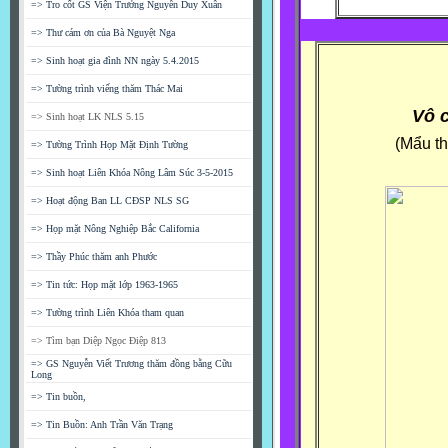
=> Tro cốt GS Viện Trưởng Nguyễn Duy Xuân
=> Thư cám ơn của Bà Nguyệt Nga
=> Sinh hoạt gia đình NN ngày 5.4.2015
=> Tường trình viếng thăm Thác Mai
Vô c
=> Sinh hoạt LK NLS 5.15
(Mẩu th
=> Tường Trình Họp Mặt Định Tường
=> Sinh hoạt Liên Khóa Nông Lâm Súc 3-5-2015
=> Hoạt động Ban LL CĐSP NLS SG
=> Họp mặt Nông Nghiệp Bắc California
=> Thầy Phúc thăm anh Phước
=> Tin tức: Họp mặt lớp 1963-1965
=> Tường trình Liên Khóa tham quan
=> Tìm bạn Diệp Ngọc Điệp 813
=> GS Nguyễn Viết Trương thăm đồng bằng Cữu
Long
=> Tin buồn,
=> Tin Buồn: Anh Trần Văn Trạng