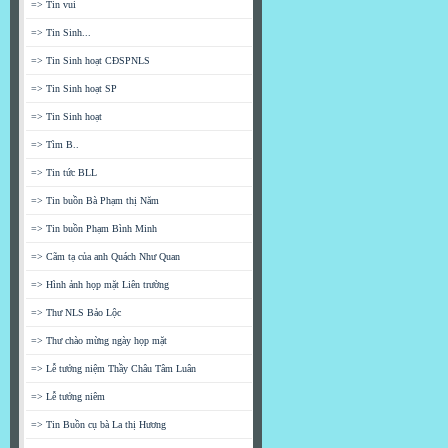
=> Tin vui
=> Tin Sinh...
=> Tin Sinh hoạt CĐSPNLS
=> Tin Sinh hoạt SP
=> Tin Sinh hoạt
=> Tìm B..
=> Tin tức BLL
=> Tin buồn Bà Phạm thị Năm
=> Tin buồn Phạm Bình Minh
=> Cãm tạ của anh Quách Như Quan
=> Hình ảnh họp mặt Liên trường
=> Thư NLS Bảo Lộc
=> Thư chào mừng ngày họp mặt
=> Lễ tưởng niệm Thầy Châu Tâm Luân
=> Lễ tưởng niêm
=> Tin Buồn cụ bà La thị Hương