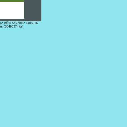
đọc kể từ 5/3/2015: 1405616
ors (3849037 hits)