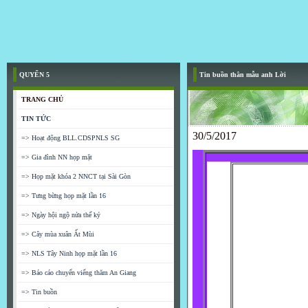
QUYỂN 5
Tin buồn thân mẫu anh Lời
TRANG CHỦ
TIN TỨC
30/5/2017
=> Hoạt động BLL.CDSPNLS SG
=> Gia đình NN họp mặt
=> Họp mặt khóa 2 NNCT tại Sài Gòn
=> Tưng bừng họp mặt lần 16
=> Ngày hội ngộ nửa thế kỷ
=> Cây mùa xuân Ất Mùi
=> NLS Tây Ninh họp mặt lần 16
=> Báo cáo chuyến viếng thăm An Giang
=> Tin buồn