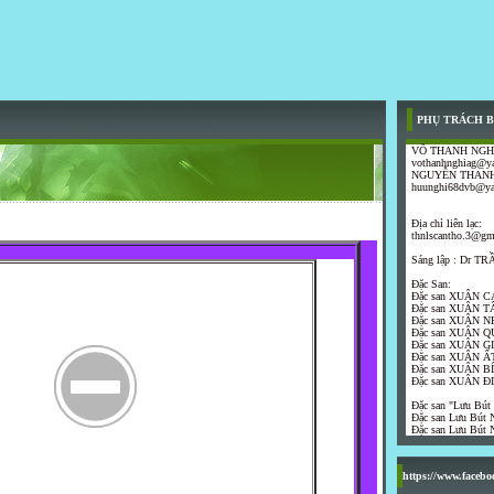
PHỤ TRÁCH B
VÕ THANH NGH
vothanhnghiag@y
NGUYỄN THANH
huunghi68dvb@y
Địa chỉ liên lạc:
thnlscantho.3@gm
Sáng lập : Dr 
Đặc San:
Đặc san XUÂN C
Đặc san XUÂN T
Đặc san XUÂN N
Đặc san XUÂN Q
Đặc san XUÂN G
Đặc san XUÂN ẤT
Đặc san XUÂN B
Đặc san XUÂN Đ
Đặc san "Lưu Bút
Đặc san Lưu Bút N
Đặc san Lưu Bút N
https://www.faceb