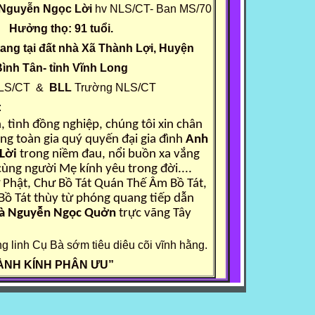
Nguyễn Ngọc Lời
hv NLS/CT- Ban MS/70
Hưởng thọ: 91 tuổi.
tang tại đất nhà Xã Thành Lợi, Huyện
ình Tân- tỉnh Vĩnh Long
NLS/CT &
BLL
Trường NLS/CT
:
 tình đồng nghiệp, chúng tôi xin chân
ùng toàn gia quý quyến đại gia đình
Anh
 Lời
trong niềm đau, nổi buồn xa vắng
cùng người Mẹ kính yêu trong đời....
Phật, Chư Bồ Tát Quán Thế Âm Bồ Tát,
Bồ Tát thùy từ phóng quang tiếp dẫn
bà Nguyễn Ngọc Quởn
trực vãng Tây
 linh Cụ Bà sớm tiêu diêu cõi vĩnh hằng.
ÀNH KÍNH PHÂN ƯU”