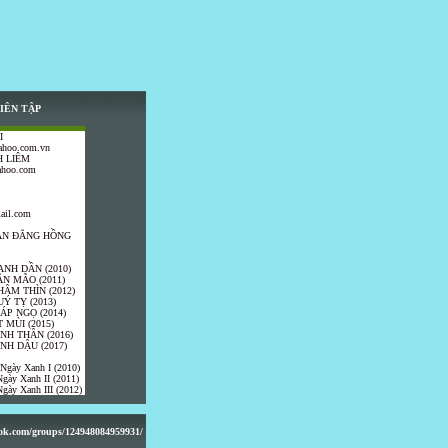
IÊN TẬP
I
ahoo.com.vn
 LIÊM
ahoo.com
ail.com
TRẦN ĐĂNG HỒNG
ANH DẦN (2010)
ÂN MÃO (2011)
HÂM THÌN (2012)
UÝ TỴ (2013)
IÁP NGỌ (2014)
 MÙI (2015)
ÍNH THÂN (2016)
INH DẬU (2017)
 Ngày Xanh I (2010)
gày Xanh II (2011)
gày Xanh III (2012)
ook.com/groups/124948084959931/