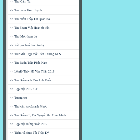
=> Thư Cảm Tạ
=> Tin buồn Kim Huỳnh
=> Tin buồn Thầy Dư Quan Na
=> Tin Phạm Việt Hoan từ trần
=> Thư Mời tham dự
=> Kết quả buổi họp trù bị
=> Thư Mời:Họp mặt Liên Trường NLS
=> Tin Buồn Trần Phúc Nam
=> Lễ giổ Thầy Hà Văn Thân 2016
=> Tin Buồn anh Cao Anh Tuấn
=> Họp mặt 2017 CT
=> Tương trợ
=> Thư cảm tạ của anh Mước
=> Tin Buồn Cụ Bà Nguyễn thị Xuân Minh
=> Họp mặt mừng xuân 2017
=> Thăm và chúc Tết Thầy Ký