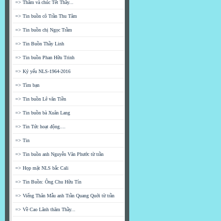
=> Thăm và chúc Tết Thầy...
=> Tin buồn cô Trần Thu Tâm
=> Tin buồn chị Ngọc Trầm
=> Tin Buồn Thầy Linh
=> Tin buồn Phan Hữu Trinh
=> Kỷ yếu NLS-1964-2016
=> Tìm bạn
=> Tin buồn Lê văn Tiền
=> Tin buồn bà Xuân Lang
=> Tin Tức hoạt động....
=> Tin
=> Tin buồn anh Nguyễn Văn Phước từ trần
=> Họp mặt NLS bắc Cali
=> Tin Buồn: Ông Chu Hữu Tín
=> Viếng Thân Mẫu anh Trần Quang Quới từ trần
=> Về Cao Lãnh thăm Thầy...