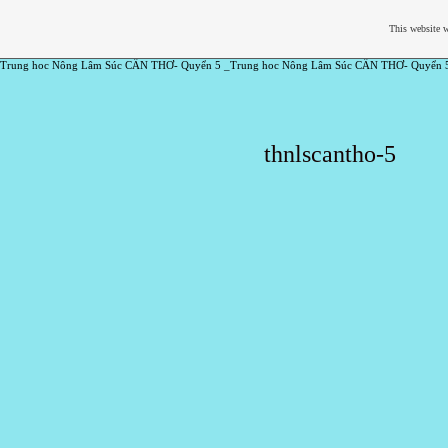
This website w
Trung hoc Nông Lâm Súc CẦN THƠ- Quyển 5 _Trung hoc Nông Lâm Súc CẦN THƠ- Quyển 
thnlscantho-5