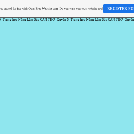
REGISTER FO
as created for free with
Own-Free-Website.com
. Do you want your own website too?
5_Trung hoc Nông Lâm Súc CẦN THƠ- Quyển 5_Trung hoc Nông Lâm Súc CẦN THƠ- Quyển