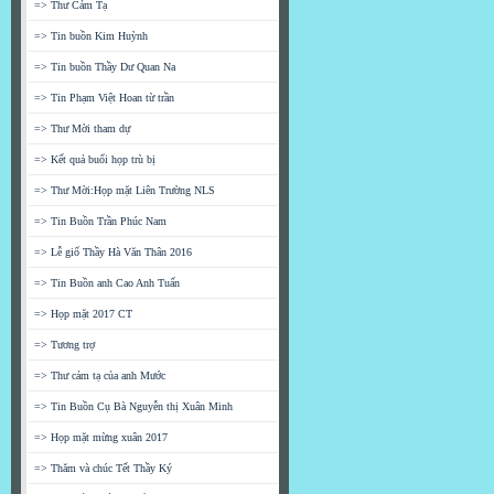
=> Thư Cảm Tạ
=> Tin buồn Kim Huỳnh
=> Tin buồn Thầy Dư Quan Na
=> Tin Phạm Việt Hoan từ trần
=> Thư Mời tham dự
=> Kết quả buổi họp trù bị
=> Thư Mời:Họp mặt Liên Trường NLS
=> Tin Buồn Trần Phúc Nam
=> Lễ giổ Thầy Hà Văn Thân 2016
=> Tin Buồn anh Cao Anh Tuấn
=> Họp mặt 2017 CT
=> Tương trợ
=> Thư cảm tạ của anh Mước
=> Tin Buồn Cụ Bà Nguyễn thị Xuân Minh
=> Họp mặt mừng xuân 2017
=> Thăm và chúc Tết Thầy Ký