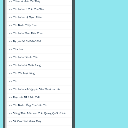
=> Thăm và chúc Tết Thầy...
=> Tin buồn cô Trần Thu Tâm
=> Tin buồn chị Ngọc Trầm
=> Tin Buồn Thầy Linh
=> Tin buồn Phan Hữu Trinh
=> Kỷ yếu NLS-1964-2016
=> Tìm bạn
=> Tin buồn Lê văn Tiền
=> Tin buồn bà Xuân Lang
=> Tin Tức hoạt động....
=> Tin
=> Tin buồn anh Nguyễn Văn Phước từ trần
=> Họp mặt NLS bắc Cali
=> Tin Buồn: Ông Chu Hữu Tín
=> Viếng Thân Mẫu anh Trần Quang Quới từ trần
=> Về Cao Lãnh thăm Thầy...