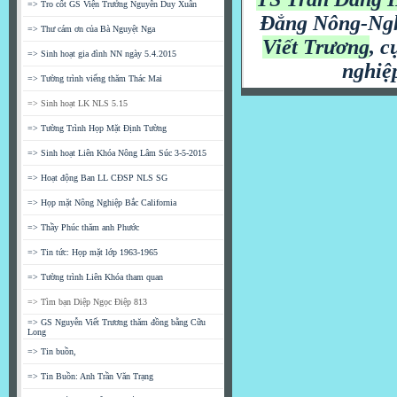
=> Tro cốt GS Viện Trưởng Nguyễn Duy Xuân
Đẳng Nông-Ngh
=> Thư cám ơn của Bà Nguyệt Nga
Viết Trương
, 
=> Sinh hoạt gia đình NN ngày 5.4.2015
nghiệ
=> Tường trình viếng thăm Thác Mai
=> Sinh hoạt LK NLS 5.15
=> Tường Trình Họp Mặt Định Tường
=> Sinh hoạt Liên Khóa Nông Lâm Súc 3-5-2015
=> Hoạt động Ban LL CĐSP NLS SG
=> Họp mặt Nông Nghiệp Bắc California
=> Thầy Phúc thăm anh Phước
=> Tin tức: Họp mặt lớp 1963-1965
=> Tường trình Liên Khóa tham quan
=> Tìm bạn Diệp Ngọc Điệp 813
=> GS Nguyễn Viết Trương thăm đồng bằng Cữu
Long
=> Tin buồn,
=> Tin Buồn: Anh Trần Văn Trạng