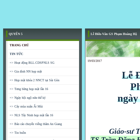
QUYỂN 5
Lễ Điếu-Văn GS Phạm Hoàng Hộ
TRANG CHỦ
TIN TỨC
19/03/2017
=> Hoạt động BLL.CDSPNLS SG
Lễ 
=> Gia đình NN họp mặt
=> Họp mặt khóa 2 NNCT tại Sài Gòn
P
=> Tưng bừng họp mặt lần 16
ngày
=> Ngày hội ngộ nửa thế kỷ
=> Cây mùa xuân Ất Mùi
=> NLS Tây Ninh họp mặt lần 16
=> Báo cáo chuyến viếng thăm An Giang
Giáo-sư T
=> Tin buồn
TS Trần Đăng 