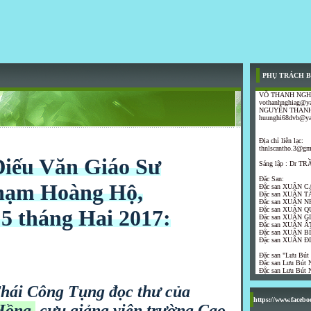
PHỤ TRÁCH B
VÕ THANH NGH
vothanhnghiag@y
NGUYỄN THANH
huunghi68dvb@y
Địa chỉ liên lạc:
thnlscantho.3@gm
Điếu Văn Giáo Sư
Sáng lập : Dr 
Đặc San:
hạm Hoàng Hộ,
Đặc san XUÂN C
Đặc san XUÂN T
Đặc san XUÂN N
 5 tháng Hai 2017:
Đặc san XUÂN Q
Đặc san XUÂN G
Đặc san XUÂN ẤT
Đặc san XUÂN B
Đặc san XUÂN Đ
Đặc san "Lưu Bút
Đặc san Lưu Bút N
Đặc san Lưu Bút N
hái Công Tụng đọc thư của
https://www.faceb
Hồng,
cựu giảng viên trường Cao-