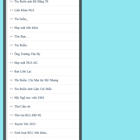
=> Tin Buồn anh Đỗ Đăng Tề
=> Liên Khóa NLS
=> Tin buồn,,
=> Họp mặt liên khóa
=> Tìm Bạn....
=> Tin Buồn..
=> Ông Trương Văn Hy
=> Họp mặt NLS-AG
=> Ban Liên Lạc
=> TIn Buồn: Chị Mai thị Mỹ Nhung
=> Tin Buồn Anh Lâm Chí Hiếu
=> Hội Ngộ học viên 1963
=> Thư Cãm ơn
=> Thư của BLL-ĐH NL
=> Xuyen Viet 2015
=> Sinh hoat BLL liên khóa...