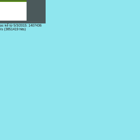
đọc kể từ 5/3/2015: 1407436
ors (3851419 hits)