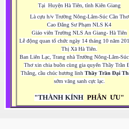
Tại Huyện Hà Tiên, tỉnh Kiên Giang
 SG
Là cựu h/v Trường Nông-Lâm-Súc Cần Thơ
fornia
Cao Đẳng Sư Phạm NLS K4
Giáo viên Trường NLS An Giang- Hà Tiên
Lễ động quan tổ chức ngày 14 tháng 10 năm 201
5
Thị Xã Hà Tiên.
uan
Ban Liên Lạc, Trang nhà Trường Nông-Lâm-Súc
Thơ xin chia buồn cùng gia quyến Thầy Trần 
Thắng, cầu chúc hương linh
Thầy Trần Đại T
 đồng bằng Cữu Long
sớm vãng sanh cực lạc.
"
THÀNH KÍNH
PHÂN ƯU"