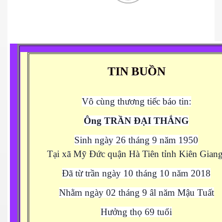
n Giang
TIN BUỒN
ễn Duy Xuân
Vô cùng thương tiếc báo tin:
ga
Ông TRẦN ĐẠI THẮNG
4.2015
Sinh ngày 26 tháng 9 năm 1950
Mai
Tại xã Mỹ Đức quận Hà Tiên tỉnh Kiên Giang
Đã từ trần ngày 10 tháng 10 năm 2018
ờng
Nhằm ngày 02 tháng 9 âl năm Mậu Tuất
 Súc 3-5-2015
Hưởng thọ 69 tuổi