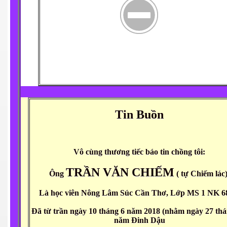
n Giang
ễn Duy Xuân
ga
Tin Buồn
4.2015
Mai
Vô cùng thương tiếc báo tin chồng tôi:
TRẦN VĂN CHIẾM
Ông
( tự Chiếm lác
Là học viên Nông Lâm Súc Cần Thơ, Lớp MS 1 NK 6
ờng
Đã từ trần ngày 10 tháng 6 năm 2018 (nhằm ngày 27 th
 Súc 3-5-2015
năm Đinh Dậu