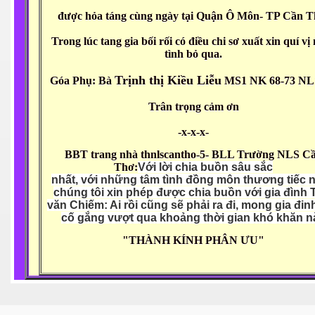
 SG
được hỏa táng cùng ngày tại Quận Ô Môn- TP Cần T
Trong lúc tang gia bối rối có điều chi sơ xuất xin quí vị
fornia
tình bỏ qua.
Trịnh thị Kiều Liễu
Góa Phụ: Bà
MS1 NK 68-73 NL
5
Trân trọng cảm ơn
uan
-x-x-x-
BBT trang nhà thnlscantho-5- BLL Trường NLS C
Thơ:
Với lời chia buồn sâu sắc
nhất, với những tâm tình đồng môn thương tiếc n
 đồng bằng Cữu Long
chúng tôi xin phép được chia buồn với gia đình 
văn Chiếm: Ai rồi cũng sẽ phải ra đi, mong gia đin
cố gắng vượt qua khoảng thời gian khó khăn n
"THÀNH KÍNH PHÂN ƯU"