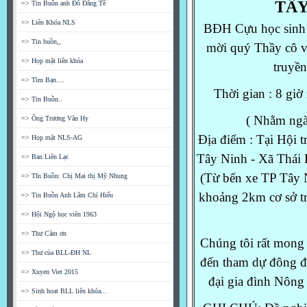
TÂY
=> Tin Buồn anh Đỗ Đăng Tề
=> Liên Khóa NLS
BĐH Cựu học sinh 
=> Tin buồn,,
mời quý Thầy cô v
=> Họp mặt liên khóa
truyền
=> Tìm Bạn....
Thời gian : 8 gi
=> Tin Buồn..
( Nhằm ngà
=> Ông Trương Văn Hy
Địa điểm : Tại Hội 
=> Họp mặt NLS-AG
Tây Ninh - Xã Thái 
=> Ban Liên Lạc
(Từ bến xe TP Tây 
=> TIn Buồn: Chị Mai thị Mỹ Nhung
khoảng 2km cơ sở tr
=> Tin Buồn Anh Lâm Chí Hiếu
=> Hội Ngộ học viên 1963
=> Thư Cãm ơn
Chúng tôi rất mong
=> Thư của BLL-ĐH NL
đến tham dự đông đ
=> Xuyen Viet 2015
đại gia đình Nông
=> Sinh hoat BLL liên khóa...