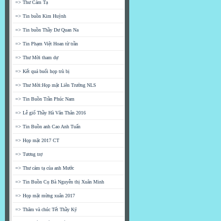
=> Thư Cảm Tạ
=> Tin buồn Kim Huỳnh
=> Tin buồn Thầy Dư Quan Na
=> Tin Phạm Việt Hoan từ trần
=> Thư Mời tham dự
=> Kết quả buổi họp trù bị
=> Thư Mời:Họp mặt Liên Trường NLS
=> Tin Buồn Trần Phúc Nam
=> Lễ giổ Thầy Hà Văn Thân 2016
=> Tin Buồn anh Cao Anh Tuấn
=> Họp mặt 2017 CT
=> Tương trợ
=> Thư cảm tạ của anh Mước
=> Tin Buồn Cụ Bà Nguyễn thị Xuân Minh
=> Họp mặt mừng xuân 2017
=> Thăm và chúc Tết Thầy Ký