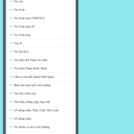
=> Tin vui
=> Tin Sinh...
=> Tin Sinh hoạt CĐSPNLS
=> Tin Sinh hoạt SP
=> Tin Sinh hoạt
=> Tìm B..
=> Tin tức BLL
=> Tin buồn Bà Phạm thị Năm
=> Tin buồn Phạm Bình Minh
=> Cãm tạ của anh Quách Như Quan
=> Hình ảnh họp mặt Liên trường
=> Thư NLS Bảo Lộc
=> Thư chào mừng ngày họp mặt
=> Lễ tưởng niệm Thầy Châu Tâm Luân
=> Lễ tưởng niêm
=> Tin Buồn cụ bà La thị Hương