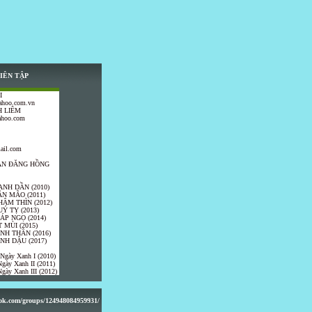
IÊN TẬP
I
ahoo.com.vn
 LIÊM
ahoo.com
ail.com
TRẦN ĐĂNG HỒNG
ANH DẦN (2010)
ÂN MÃO (2011)
HÂM THÌN (2012)
UÝ TỴ (2013)
IÁP NGỌ (2014)
 MÙI (2015)
ÍNH THÂN (2016)
INH DẬU (2017)
 Ngày Xanh I (2010)
gày Xanh II (2011)
gày Xanh III (2012)
ook.com/groups/124948084959931/