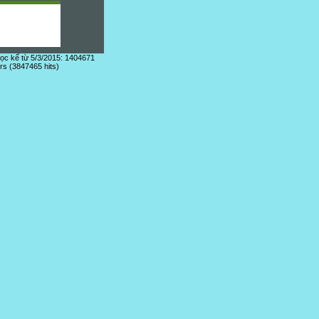
đọc kể từ 5/3/2015: 1404671
ors (3847465 hits)