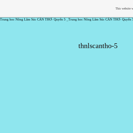
This website w
Trung hoc Nông Lâm Súc CẦN THƠ- Quyển 5 _Trung hoc Nông Lâm Súc CẦN THƠ- Quyển 
thnlscantho-5