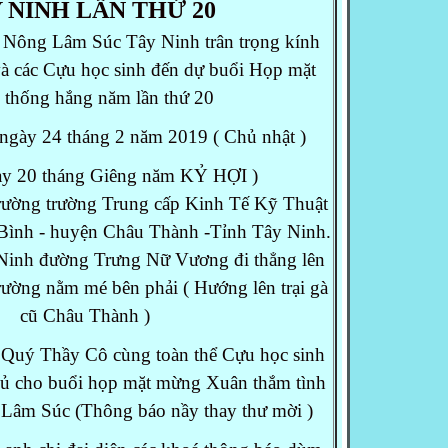
 NINH LẦN THỨ 20
Nông Lâm Súc Tây Ninh trân trọng kính
à các Cựu học sinh đến
dự buổi Họp mặt
 thống hắng năm lần thứ 20
ờ ngày 24 tháng 2 năm 2019 ( Chủ nhật )
y 20 tháng Giêng năm KỶ HỢI )
trường trường Trung cấp Kinh Tế Kỹ Thuật
Bình - huyện Châu Thành -Tỉnh Tây Ninh.
Ninh đường Trưng Nữ Vương đi thẳng lên
ường nằm mé bên phải ( Hướng lên trại gà
cũ Châu Thành )
 Quý Thầy Cô cùng toàn thể Cựu học sinh
ủ cho buổi họp mặt mừng Xuân thắm tình
 Lâm Súc (Thông báo nầy thay thư mời )