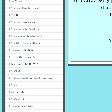
GHI CHÚ: Đề nghị a
=> Về Nguồn
cho a
=> Tin Buồn Thầy Trần Cương
T
=> TIN B...
=> Tin Buồn Huỳnh Mười
=> Tin buồn Cụ bà Trần thị Sa
=> Tin buồn anh Phan duy Hoàng
N
=> Tin Tức: lễ kỷ niệm 60 năm...
=> Họp mặt CĐSP NLS
=> Lễ giổ Thầy Hà văn Thân
=> Sinh hoạt BLL.CĐSPNLS
=> Thư Mời
=> Danh mục các bài viết cho đặc san Xuân
=> Tin b
=> họp mặt NLS
=> Thư mời LK
=> Họp mặt mừng Xuân...