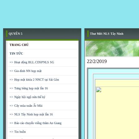
QUYỂN 5
Thư Mời NLS Tây Ninh
TRANG CHỦ
TIN TỨC
22/2/2019
=> Hoạt động BLL.CDSPNLS SG
=> Gia đình NN họp mặt
=> Họp mặt khóa 2 NNCT tại Sài Gòn
=> Tưng bừng họp mặt lần 16
=> Ngày hội ngộ nửa thế kỷ
=> Cây mùa xuân Ất Mùi
=> NLS Tây Ninh họp mặt lần 16
=> Báo cáo chuyến viếng thăm An Giang
=> Tin buồn