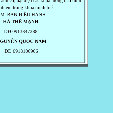
nh chị đại diện các khoá thông báo dùm
nh em trong khoá mình biết
M. BAN ĐIỀU HÀNH
HÀ THẾ MẠNH
DĐ 0913847288
GUYỄN QUỐC
NAM
DĐ 0918106966