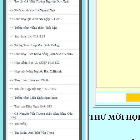
=> Tro cốt GS Viện Trưởng Nguyễn Duy Xuân
=> Thư cám ơn của Bà Nguyệt Nga
=> Sinh hoạt gia đình NN ngày 5.4.2015
=> Tường trình viếng thăm Thác Mai
=> Sinh hoạt LK NLS 5.15
=> Tường Trình Họp Mặt Định Tường
=> Sinh hoạt Liên Khóa Nông Lâm Súc 3-5-2015
=> Hoạt động Ban LL CĐSP NLS SG
=> Họp mặt Nông Nghiệp Bắc California
=> Thầy Phúc thăm anh Phước
=> Tin tức: Họp mặt lớp 1963-1965
BL
=> Tường trình Liên Khóa tham quan
=> Tìm bạn Diệp Ngọc Điệp 813
=> GS Nguyễn Viết Trương thăm đồng bằng Cữu
THƯ MỜI HỌ
Long
=> Tin buồn,
=> Tin Buồn: Anh Trần Văn Trạng