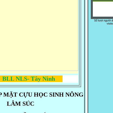
Số lượt người 
visit
L NLS- Tây Ninh
P MẶT CỰU HỌC SINH NÔNG
LÂM SÚC