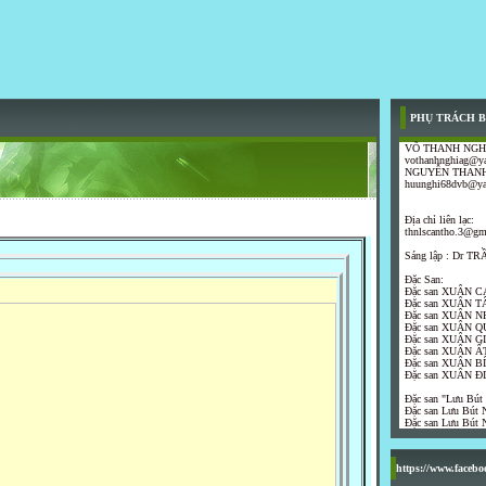
PHỤ TRÁCH B
VÕ THANH NGH
vothanhnghiag@y
NGUYỄN THANH
huunghi68dvb@y
Địa chỉ liên lạc:
thnlscantho.3@gm
Sáng lập : Dr 
Đặc San:
Đặc san XUÂN C
Đặc san XUÂN T
Đặc san XUÂN N
Đặc san XUÂN Q
Đặc san XUÂN G
Đặc san XUÂN ẤT
Đặc san XUÂN B
Đặc san XUÂN Đ
Đặc san "Lưu Bút
Đặc san Lưu Bút N
Đặc san Lưu Bút N
https://www.faceb