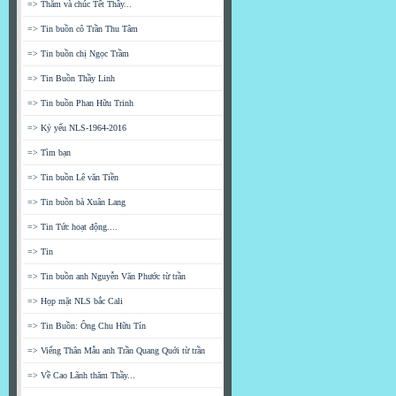
=> Thăm và chúc Tết Thầy...
=> Tin buồn cô Trần Thu Tâm
=> Tin buồn chị Ngọc Trầm
=> Tin Buồn Thầy Linh
=> Tin buồn Phan Hữu Trinh
=> Kỷ yếu NLS-1964-2016
=> Tìm bạn
=> Tin buồn Lê văn Tiền
=> Tin buồn bà Xuân Lang
=> Tin Tức hoạt động....
=> Tin
=> Tin buồn anh Nguyễn Văn Phước từ trần
=> Họp mặt NLS bắc Cali
=> Tin Buồn: Ông Chu Hữu Tín
=> Viếng Thân Mẫu anh Trần Quang Quới từ trần
=> Về Cao Lãnh thăm Thầy...