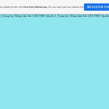
REGISTER FO
as created for free with
Own-Free-Website.com
. Do you want your own website too?
5_Trung hoc Nông Lâm Súc CẦN THƠ- Quyển 5_Trung hoc Nông Lâm Súc CẦN THƠ- Quyển