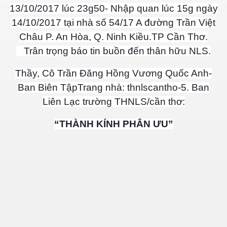
13/10/2017 lúc 23g50- Nhập quan lúc 15g ngày
14/10/2017 tại nhà số 54/17 A đường Trần Việt
Châu P. An Hòa, Q. Ninh Kiều.TP Cần Thơ.
n Giang
Trân trọng báo tin buồn đến thân hữu NLS.
Thầy, Cô Trần Đăng Hồng Vương Quốc Anh-
ễn Duy Xuân
Ban Biên TậpTrang nhà: thnlscantho-5. Ban
Liên Lạc trường THNLS/cần thơ:
ga
“THÀNH KÍNH PHÂN ƯU”
4.2015
Mai
ờng
 Súc 3-5-2015