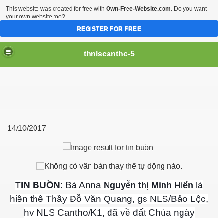
This website was created for free with
Own-Free-Website.com
. Do you want
your own website too?
REGISTER FOR FREE
thnlscantho-5
14/10/2017
Gòn
TIN BUỒN
: Bà Anna
là
Nguyễn thị Minh Hiển
hiền thê Thầy Đỗ Văn Quang, gs NLS/Bảo Lộc,
hv NLS Cantho/K1, đã về đất Chúa ngày