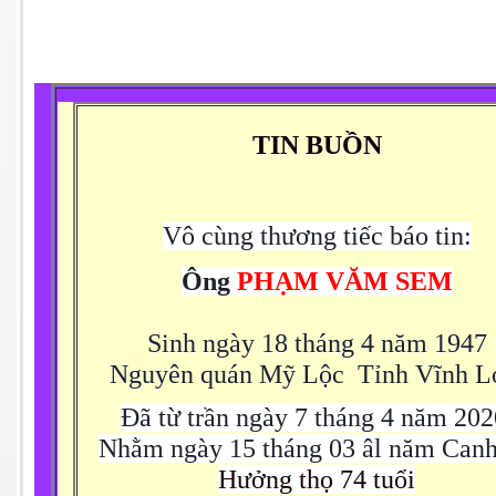
n Giang
TIN BUỒN
ễn Duy Xuân
Vô cùng thương tiếc báo tin:
ga
Ông
PHẠM VĂM SEM
4.2015
Mai
Sinh ngày 18 tháng 4 năm 1947
Nguyên quán Mỹ Lộc Tỉnh Vĩnh L
Đã từ trần ngày 7 tháng 4 năm 20
ờng
Nhằm ngày 15 tháng 03 âl năm Can
 Súc 3-5-2015
Hưởng thọ 74 tuổi