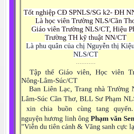
 SG
Tốt nghiệp CĐ SPNLS/SG k2- ĐH N
fornia
Là học viên Trường NLS/Cần Th
Giáo viên Trường NLS/CT, Hiệu P
Trường TH kỹ thuật NN/CT
5
Là phu quân của chị Nguyễn thị Kiệ
NLS/CT
uan
- - - - - - - - - - -
Tập thể Giáo viên, Học viên T
Nông-Lâm-Súc/CT
 đồng bằng Cữu Long
Ban Liên Lạc, Trang nhà Trường 
Lâm-Súc Cần Thơ, BLL Sư Phạm NL
xin chia buồn cùng tang quyế
nguyện hương linh ông
Phạm văn Se
"Viễn du tiên cảnh & Vãng sanh cực lạ