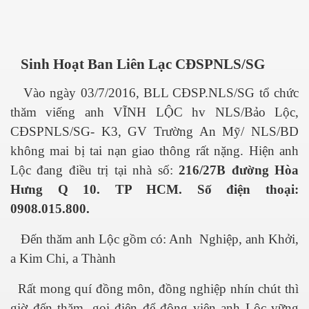
n Giang
Sinh Hoạt Ban Liên Lạc CĐSPNLS/SG
Vào ngày 03/7/2016, BLL CĐSP.NLS/SG tổ chức
thăm viếng anh VĨNH LỘC hv NLS/Bảo Lộc,
ễn Duy Xuân
CĐSPNLS/SG- K3, GV Trường An Mỹ/ NLS/BD
ga
không mai bị tai nạn giao thông rất nặng. Hiện anh
Lộc đang điều trị tại nhà số:
216/27B đường Hòa
4.2015
Hưng Q 10. TP HCM. Số điện thoại:
Mai
0908.015.800.
Đến thăm anh Lộc gồm có: Anh Nghiệp, anh Khởi,
a Kim Chi, a Thành
ờng
Rất mong quí đồng môn, đồng nghiệp nhín chút thì
 Súc 3-5-2015
giờ đến thăm, gọi điện để động viên anh Lộc vững