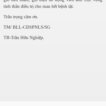
 SG
tinh thần điều trị cho mau hết bệnh tật.
fornia
Trân trọng cãm ơn.
TM/ BLL-CĐSPNLS/SG
5
TB-Trần Hữu Nghiệp.
uan
 đồng bằng Cữu Long