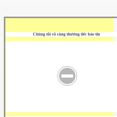
n Giang
Chúng tôi vô cùng thương tiếc báo tin
ễn Duy Xuân
ga
4.2015
Mai
ờng
 Súc 3-5-2015