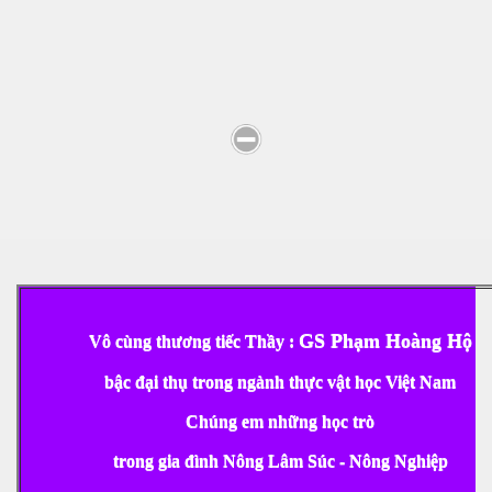
c san Xuân
GS Phạm Hoàng Hộ
Vô cùng thương tiếc Thầy :
bậc đại thụ trong ngành thực vật học Việt Nam
Chúng em những học trò
trong gia đình Nông Lâm Súc - Nông Nghiệp