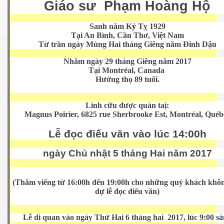
Giáo sư Phạm Hoàng Hộ
 SG
Sanh năm K
ỷ
Tỵ 1929
fornia
Tại An Bình, Cần Thơ, Việt Nam
Từ trần ngày Mùng Hai tháng Giêng năm Đinh Dậu
Nhằm ngày 29 tháng Giêng năm 2017
Tại Montréal, Canada
5
Hưởng thọ 89 tuổi.
uan
Linh cữu được quàn taị:
Magnus Poirier, 6825 rue Sherbrooke Est, Montréal, Québ
Lễ đọc điếu văn vào lúc 14:00h
 đồng bằng Cữu Long
ngày Chủ nhật 5 tháng Hai năm 2017
(Thăm viếng từ 16:00h đến 19:00h cho những quý khách khôn
dự lễ đọc điếu văn)
Lễ di quan vào ngày Thứ Hai 6 tháng hai 2017, lúc 9:00 s