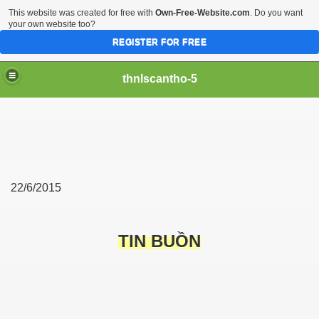
This website was created for free with
Own-Free-Website.com
. Do you want
your own website too?
REGISTER FOR FREE
thnlscantho-5
22/6/2015
Gòn
TIN BUỒN