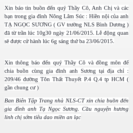
Xin báo tin buồn đến quý Thầy Cô, Anh Chị và các
bạn trong gia đình Nông Lâm Súc : Hiền nội của anh
TẠ NGỌC SƯƠNG ( GV trường NLS Bình Dương )
n Giang
đã từ trần lúc 10g30 ngày 21/06/2015. Lễ động quan
sẽ được cử hành lúc 6g sáng thứ ba 23/06/2015.
ễn Duy Xuân
Xin thông báo đến quý Thầy Cô và đồng môn để
ga
chia buồn cùng gia đình anh Sương tại địa chỉ :
4.2015
209/46 đường Tôn Thất Thuyết P.4 Q.4 tp HCM (
gần chung cư )
Mai
Ban Biên Tập Trang nhà NLS-CT xin chia buồn đến
gia đình anh Tạ Ngọc Sương. Cầu nguyện hương
ờng
linh chị sớm tiêu dao miền an lạc
 Súc 3-5-2015