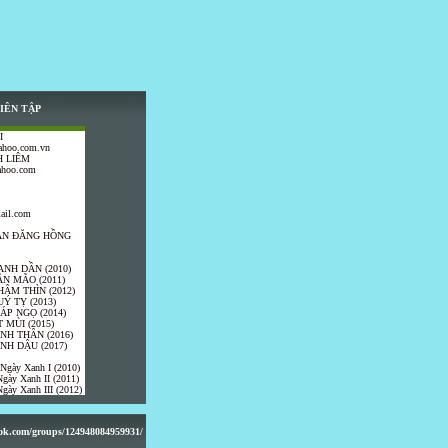
IÊN TẬP
I
ahoo.com.vn
 LIÊM
ahoo.com
ail.com
TRẦN ĐĂNG HỒNG
ANH DẦN (2010)
ÂN MÃO (2011)
HÂM THÌN (2012)
UÝ TỴ (2013)
IÁP NGỌ (2014)
 MÙI (2015)
ÍNH THÂN (2016)
INH DẬU (2017)
 Ngày Xanh I (2010)
gày Xanh II (2011)
gày Xanh III (2012)
ook.com/groups/124948084959931/