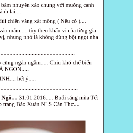
m băm nhuyễn xào chung với muỗng canh
nh lại....
 đùi chiên vàng xắt mõng ( Nếu có )....
ộn váo mắm..... tùy theo khẩu vị của từng gia
 vị, nhưng nhớ là không dùng bột ngọt nha
...................................................
 cũng ngán ngẫm..... Chịu khó chế biến
 MÀ NGON.....
H.... hết ý.....
.....................................................
Ngô....
31.01.2016..... Buổi sáng mùa Tết
ho trang Báo Xuân NLS Cần Thơ....