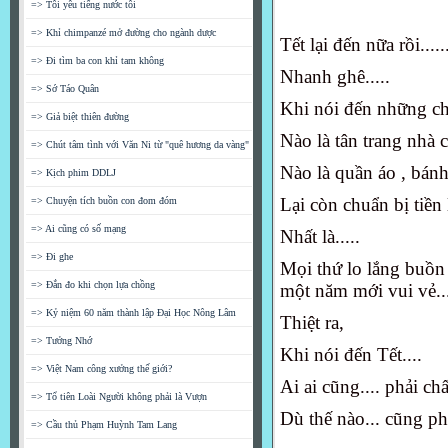
=> Tôi yêu tiếng nước tôi
=> Khỉ chimpanzé mở đường cho ngành dược
Tết lại đến nữa rồi.....
=> Đi tìm ba con khỉ tam không
Nhanh ghê.....
=> Sớ Táo Quân
Khi nói đến những ch
=> Giả biệt thiên đường
Nào là tân trang nhà
=> Chút tâm tình với Văn Ni từ "quê hương da vàng"
Nào là quần áo , bánh
=> Kịch phim DDLJ
Lại còn chuẩn bị tiền 
=> Chuyện tích buồn con đom đóm
=> Ai cũng có số mạng
Nhất là.....
=> Đi ghe
Mọi thứ lo lắng buồn p
=> Đắn đo khi chọn lựa chồng
một năm mới vui vẻ...
=> Kỷ niệm 60 năm thành lập Đại Học Nông Lâm
Thiệt ra,
=> Tưởng Nhớ
Khi nói đến Tết....
=> Việt Nam công xưởng thế giới?
Ai ai cũng.... phải chấ
=> Tổ tiên Loài Người không phải là Vượn
Dù thế nào... cũng phải
=> Cầu thủ Phạm Huỳnh Tam Lang