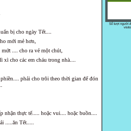
.
Số lượt người 
visit
uẩn bị cho ngày Tết....
 cho mới mẻ hơn,
 mứt .... cho ra vẻ một chút,
lì xì cho các em cháu trong nhà....
hiền.... phải cho trôi theo thời gian để đón
.
p nhận thực tế..... hoặc vui.... hoặc buồn....
 .....ăn Tết.....