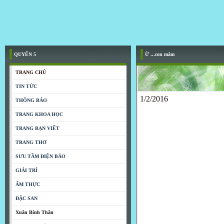
QUYỂN 5
Ừ ...con mắm
TRANG CHỦ
TIN TỨC
1/2/2016
THÔNG BÁO
TRANG KHOA HỌC
TRANG BẠN VIẾT
TRANG THƠ
SƯU TẦM ĐIỆN BÁO
GIẢI TRÍ
ẨM THỰC
ĐẶC SAN
Xuân Bính Thân