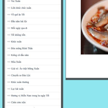
=> Vui Xuân
=> Liên khúc chúc xuân
=> Về quê ăn Tết
=> Đầu năm hái lộc
=> Mỗi ngày qua đi
=> Tết không tiền
=> Khúc xuân
=> Đón mừng Bính Thân
=> Kiêng cử đầu năm
=> Mùa Xuân
=> Giải trí: Ảo thật Mừng Xuân
=> Chuyến xe Bảo Lộc
=> Khúc xuân thương
=> Lục bát xuân
=> Hương vị Miền Nam trong ba ngày Tết
=> Chén cơm trộn