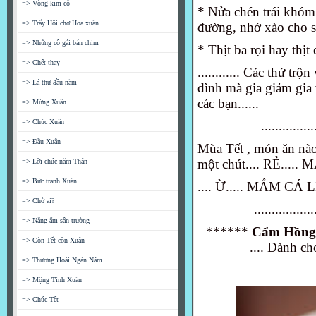
=> Vòng kim cô
* Nửa chén trái khó
=> Trẩy Hội chợ Hoa xuân...
đường, nhớ xào cho sá
=> Những cô gái bán chim
* Thịt ba rọi hay thịt
=> Chết thay
............ Các thứ tr
=> Lá thư đầu năm
đình mà gia giảm gia
các bạn......
=> Mừng Xuân
=> Chúc Xuân
...............
=> Đầu Xuân
Mùa Tết , món ăn nào
một chút.... RẺ.....
=> Lời chúc năm Thân
=> Bức tranh Xuân
.... Ừ..... MẮM CÁ LIN
=> Chờ ai?
.................
=> Nắng ấm sân trường
******
Cẩm Hồng 
=> Còn Tết còn Xuân
.... Dành c
=> Thương Hoài Ngàn Năm
=> Mộng Tình Xuân
=> Chúc Tết