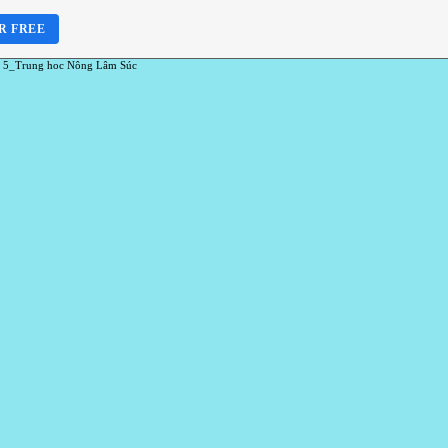
R FREE
 5_Trung hoc Nông Lâm Súc