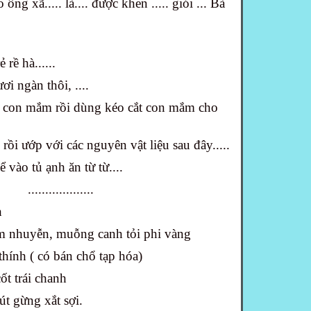
ng xã..... là.... được khen ..... giỏi ... Bà
rẻ rề hà......
i ngàn thôi, ....
h con mắm rồi dùng kéo cắt con mắm cho
rồi ướp với các nguyên vật liệu sau đây.....
 vào tủ ạnh ăn từ từ....
...................
h
m nhuyễn, muỗng canh tỏi phi vàng
hính ( có bán chổ tạp hóa)
t trái chanh
út gừng xắt sợi.