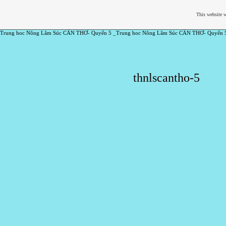
This website w
Trung hoc Nông Lâm Súc CẦN THƠ- Quyển 5 _Trung hoc Nông Lâm Súc CẦN THƠ- Quyển 
thnlscantho-5