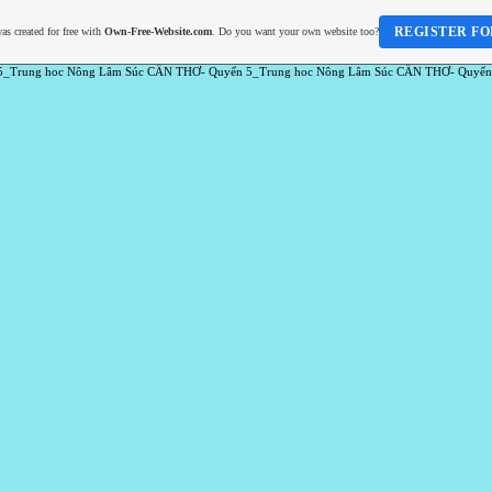
REGISTER FO
as created for free with
Own-Free-Website.com
. Do you want your own website too?
5_Trung hoc Nông Lâm Súc CẦN THƠ- Quyển 5_Trung hoc Nông Lâm Súc CẦN THƠ- Quyển