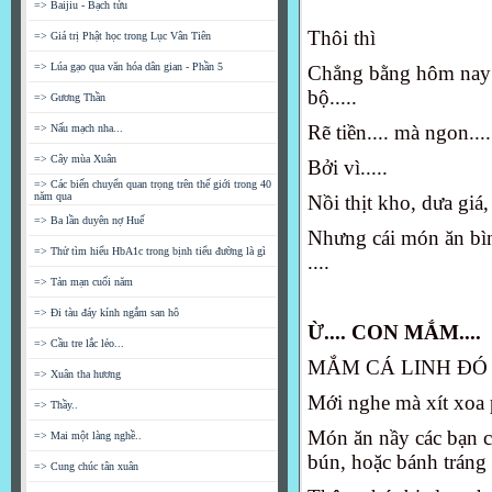
=> Baijiu - Bạch tửu
Thôi thì
=> Giá trị Phật học trong Lục Vân Tiên
=> Lúa gạo qua văn hóa dân gian - Phần 5
Chẳng bằng hôm nay 
bộ.....
=> Gương Thần
Rẽ tiền.... mà ngon....
=> Nấu mạch nha...
=> Cây mùa Xuân
Bởi vì.....
=> Các biến chuyển quan trọng trên thế giới trong 40
năm qua
Nồi thịt kho, dưa giá,
=> Ba lần duyên nợ Huế
Nhưng cái món ăn bình
=> Thử tìm hiểu HbA1c trong bịnh tiểu đường là gì
....
=> Tản mạn cuối năm
=> Đi tàu đáy kính ngắm san hô
Ừ.... CON MẮM....
=> Cầu tre lắc lẻo...
MẮM CÁ LINH ĐÓ 
=> Xuân tha hương
Mới nghe mà xít xoa p
=> Thầy..
Món ăn nầy các bạn c
=> Mai một làng nghề..
bún, hoặc bánh tráng r
=> Cung chúc tân xuân