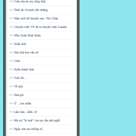
=> Cơm cha áo mẹ công thầy
=> Thức ăn và bịnh tiểu đường
=> Năm mới kể chuyện xưa - Phi Châu
=> Chuyện cười VN đẻ ra chuyện cười Canada
=> Mùa Xuân Khải Hoàn
=> Xuân tình
=> Mai nhà hoa vẫn nở
=> Chúc
=> Xuân thanh thản
=> Tuổi 60...
=> Về nhà
=> Dưa giá
=> Ừ ...con mắm
=> Làm báo...điện..tử
=> Bật mí "bí mật" của tay câu nhà nghề
=> Ngày xưa sao không rủ..