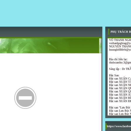
PHỤ TRÁCH B
VÕ THANH NGH
vothanhnghiag@y
NGUYỄN THANH
huunghi68dvb@y
Địa chỉ liên lạc:
thnlscantho.3@gm
Sáng lập : Dr 
Đặc San:
Đặc san XUÂN C
Đặc san XUÂN T
Đặc san XUÂN N
Đặc san XUÂN Q
Đặc san XUÂN G
Đặc san XUÂN ẤT
Đặc san XUÂN B
Đặc san XUÂN Đ
Đặc san "Lưu Bút
Đặc san Lưu Bút N
Đặc san Lưu Bút N
https://www.faceb