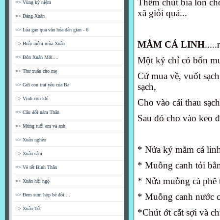
Thêm chút bia lon cho ô
=> Vùng kỷ niệm
xã giỏi quá...
=> Dáng Xuân
=> Lúa gạo qua văn hóa dân gian - 6
MẮM CÁ LINH
.....
=> Hoài niệm mùa Xuân
=> Đón Xuân Mới....
Một ký chỉ có bốn mươ
=> Thư xuân cho mẹ
Cứ mua về, vuốt sạc
sạch,
=> Gửi con trai yêu của Ba
=> Vịnh con khỉ
Cho vào cái thau sạch 
=> Câu đối năm Thân
Sau đó cho vào keo để
=> Mừng tuổi em và anh
=> Xuân nghèo
* Nửa ký mắm cá lin
=> Xuân cảm
* Muỗng canh tỏi bằ
=> Vè tết Bính Thân
* Nửa muỗng cà phê t
=> Xuân hội ngộ
* Muỗng canh nước cố
=> Đem sum họp bẻ đôi....
=> Xuân-Tết
*Chút ớt cắt sợi và ch