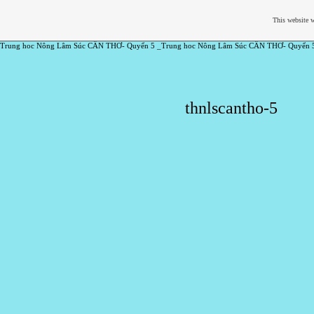
This website w
Trung hoc Nông Lâm Súc CẦN THƠ- Quyển 5 _Trung hoc Nông Lâm Súc CẦN THƠ- Quyển 
thnlscantho-5