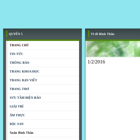
QUYỂN 5
Vè tết Bính Thân
TRANG CHỦ
TIN TỨC
1/2/2016
THÔNG BÁO
TRANG KHOA HỌC
TRANG BẠN VIẾT
TRANG THƠ
SƯU TẦM ĐIỆN BÁO
GIẢI TRÍ
ẨM THỰC
ĐẶC SAN
Xuân Bính Thân