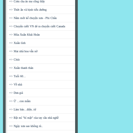
=> Cơm cha áo mẹ công thầy
=> Thức ăn và bịnh tiểu đường
=> Năm mới kể chuyện xưa - Phi Châu
=> Chuyện cười VN đẻ ra chuyện cười Canada
=> Mùa Xuân Khải Hoàn
=> Xuân tình
=> Mai nhà hoa vẫn nở
=> Chúc
=> Xuân thanh thản
=> Tuổi 60...
=> Về nhà
=> Dưa giá
=> Ừ ...con mắm
=> Làm báo...điện..tử
=> Bật mí "bí mật" của tay câu nhà nghề
=> Ngày xưa sao không rủ..