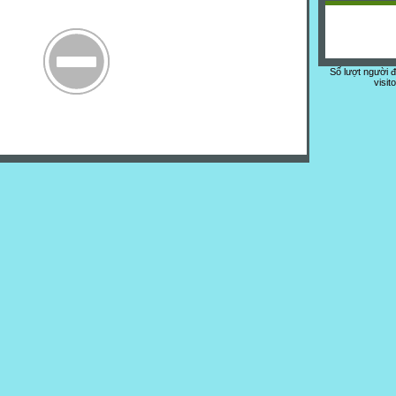
Số lượt người 
visit