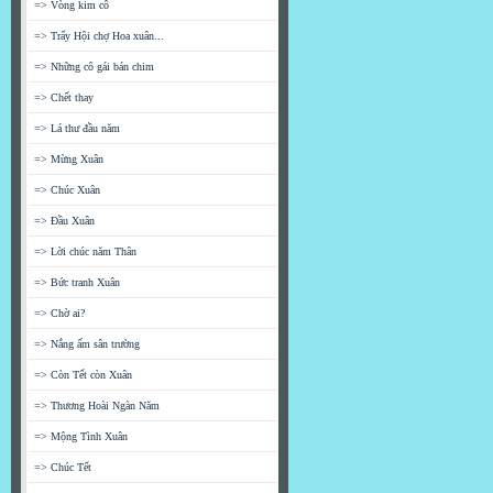
=> Vòng kim cô
=> Trẩy Hội chợ Hoa xuân...
=> Những cô gái bán chim
=> Chết thay
=> Lá thư đầu năm
=> Mừng Xuân
=> Chúc Xuân
=> Đầu Xuân
=> Lời chúc năm Thân
=> Bức tranh Xuân
=> Chờ ai?
=> Nắng ấm sân trường
=> Còn Tết còn Xuân
=> Thương Hoài Ngàn Năm
=> Mộng Tình Xuân
=> Chúc Tết