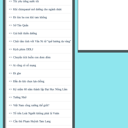
=> Tôi yêu tiếng nước tôi
=> Khỉ chimpanzé mở đường cho ngành dược
=> Đi tìm ba con khỉ tam không
=> Sớ Táo Quân
=> Giả biệt thiên đường
=> Chút tâm tình với Văn Ni từ "quê hương da vàng"
=> Kịch phim DDLJ
=> Chuyện tích buồn con đom đóm
=> Ai cũng có số mạng
=> Đi ghe
=> Đắn đo khi chọn lựa chồng
=> Kỷ niệm 60 năm thành lập Đại Học Nông Lâm
=> Tưởng Nhớ
=> Việt Nam công xưởng thế giới?
=> Tổ tiên Loài Người không phải là Vượn
=> Cầu thủ Phạm Huỳnh Tam Lang