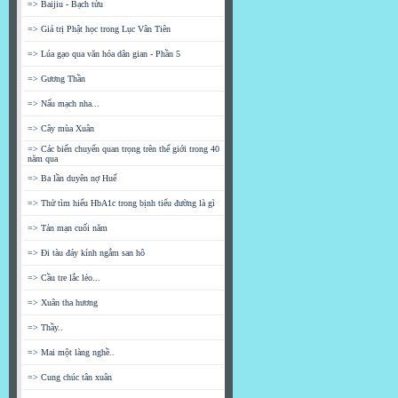
=> Baijiu - Bạch tửu
=> Giá trị Phật học trong Lục Vân Tiên
=> Lúa gạo qua văn hóa dân gian - Phần 5
=> Gương Thần
=> Nấu mạch nha...
=> Cây mùa Xuân
=> Các biến chuyển quan trọng trên thế giới trong 40
năm qua
=> Ba lần duyên nợ Huế
=> Thử tìm hiểu HbA1c trong bịnh tiểu đường là gì
=> Tản mạn cuối năm
=> Đi tàu đáy kính ngắm san hô
=> Cầu tre lắc lẻo...
=> Xuân tha hương
=> Thầy..
=> Mai một làng nghề..
=> Cung chúc tân xuân