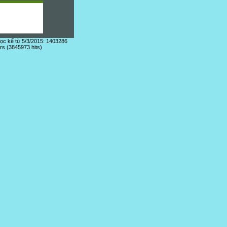
đọc kể từ 5/3/2015: 1403286
ors (3845973 hits)