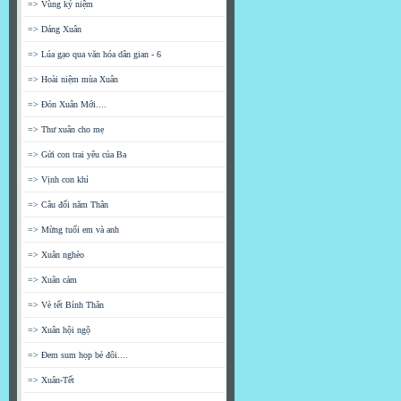
=> Vùng kỷ niệm
=> Dáng Xuân
=> Lúa gạo qua văn hóa dân gian - 6
=> Hoài niệm mùa Xuân
=> Đón Xuân Mới....
=> Thư xuân cho mẹ
=> Gửi con trai yêu của Ba
=> Vịnh con khỉ
=> Câu đối năm Thân
=> Mừng tuổi em và anh
=> Xuân nghèo
=> Xuân cảm
=> Vè tết Bính Thân
=> Xuân hội ngộ
=> Đem sum họp bẻ đôi....
=> Xuân-Tết