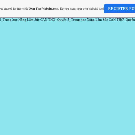
REGISTER FO
as created for free with
Own-Free-Website.com
. Do you want your own website too?
5_Trung hoc Nông Lâm Súc CẦN THƠ- Quyển 5_Trung hoc Nông Lâm Súc CẦN THƠ- Quyển