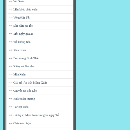
=> Vui Xuân
=> Liên khúc chúc xuân
=> Về quê ăn Tết
=> Đầu năm hái lộc
=> Mỗi ngày qua đi
=> Tết không tiền
=> Khúc xuân
=> Đón mừng Bính Thân
=> Kiêng cử đầu năm
=> Mùa Xuân
=> Giải trí: Ảo thật Mừng Xuân
=> Chuyến xe Bảo Lộc
=> Khúc xuân thương
=> Lục bát xuân
=> Hương vị Miền Nam trong ba ngày Tết
=> Chén cơm trộn