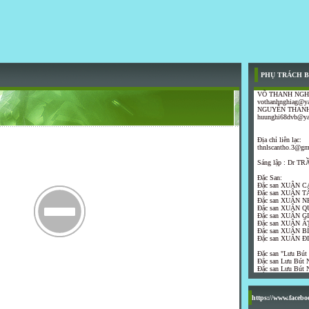
PHỤ TRÁCH B
VÕ THANH NGH
vothanhnghiag@y
NGUYỄN THANH
huunghi68dvb@y
Địa chỉ liên lạc:
thnlscantho.3@gm
Sáng lập : Dr 
Đặc San:
Đặc san XUÂN C
Đặc san XUÂN T
Đặc san XUÂN N
Đặc san XUÂN Q
Đặc san XUÂN G
Đặc san XUÂN ẤT
Đặc san XUÂN B
Đặc san XUÂN Đ
Đặc san "Lưu Bút
Đặc san Lưu Bút N
Đặc san Lưu Bút N
https://www.faceb