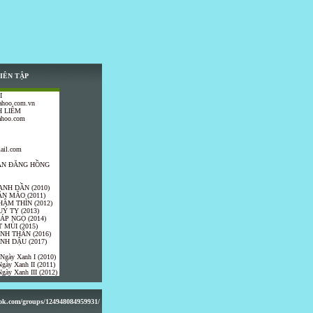
IÊN TẬP
I
ahoo.com.vn
 LIÊM
ahoo.com
ail.com
TRẦN ĐĂNG HỒNG
ANH DẦN (2010)
ÂN MÃO (2011)
HÂM THÌN (2012)
UÝ TỴ (2013)
IÁP NGỌ (2014)
 MÙI (2015)
ÍNH THÂN (2016)
INH DẬU (2017)
 Ngày Xanh I (2010)
gày Xanh II (2011)
gày Xanh III (2012)
ook.com/groups/124948084959931/