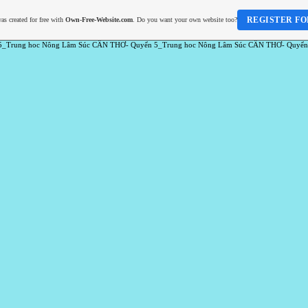
REGISTER FO
as created for free with
Own-Free-Website.com
. Do you want your own website too?
5_Trung hoc Nông Lâm Súc CẦN THƠ- Quyển 5_Trung hoc Nông Lâm Súc CẦN THƠ- Quyển