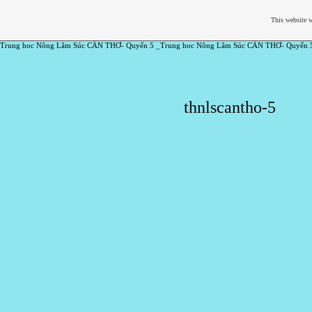
This website w
Trung hoc Nông Lâm Súc CẦN THƠ- Quyển 5 _Trung hoc Nông Lâm Súc CẦN THƠ- Quyển 
thnlscantho-5