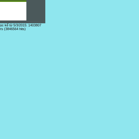
đọc kể từ 5/3/2015: 1403807
ors (3846564 hits)