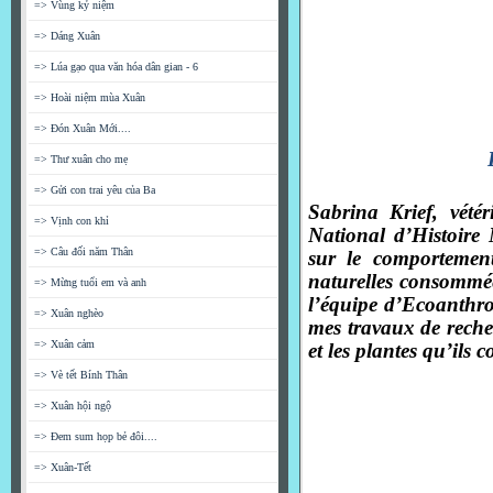
=> Vùng kỷ niệm
=> Dáng Xuân
=> Lúa gạo qua văn hóa dân gian - 6
=> Hoài niệm mùa Xuân
=> Đón Xuân Mới....
=> Thư xuân cho mẹ
=> Gửi con trai yêu của Ba
Sabrina Krief, vété
=> Vịnh con khỉ
National d’Histoire 
=> Câu đối năm Thân
sur le comportement
naturelles consommée
=> Mừng tuổi em và anh
l’équipe d’Ecoanthr
=> Xuân nghèo
mes travaux de recher
=> Xuân cảm
et les plantes qu’ils
=> Vè tết Bính Thân
=> Xuân hội ngộ
=> Đem sum họp bẻ đôi....
=> Xuân-Tết