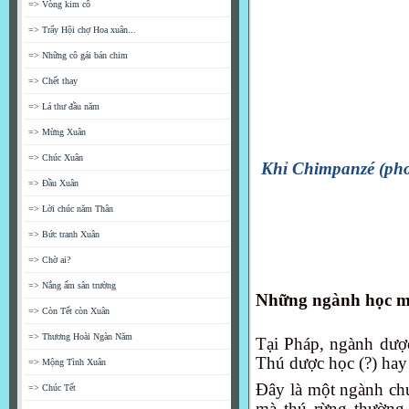
=> Vòng kim cô
=> Trẩy Hội chợ Hoa xuân...
=> Những cô gái bán chim
=> Chết thay
=> Lá thư đầu năm
=> Mừng Xuân
=> Chúc Xuân
Khỉ Chimpanzé (photo
=> Đầu Xuân
=> Lời chúc năm Thân
=> Bức tranh Xuân
=> Chờ ai?
=> Nắng ấm sân trường
Những ngành học m
=> Còn Tết còn Xuân
=> Thương Hoài Ngàn Năm
Tại Pháp, ngành dượ
Thú dược học (?) ha
=> Mộng Tình Xuân
Đây là một ngành chu
=> Chúc Tết
mà thú rừng thường 