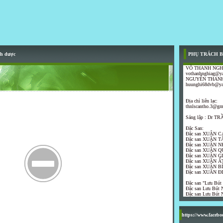
nh dược
PHỤ TRÁCH B
VÕ THANH NGH
vothanhnghiag@y
NGUYỄN THANH
huunghi68dvb@y
Địa chỉ liên lạc:
thnlscantho.3@gm
Sáng lập : Dr 
Đặc San:
Đặc san XUÂN C
Đặc san XUÂN T
Đặc san XUÂN N
Đặc san XUÂN Q
Đặc san XUÂN G
Đặc san XUÂN ẤT
Đặc san XUÂN B
Đặc san XUÂN Đ
Đặc san "Lưu Bút
Đặc san Lưu Bút N
Đặc san Lưu Bút N
https://www.faceb