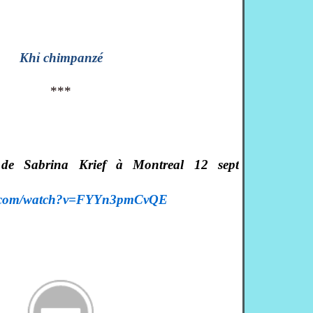
Khỉ chimpanzé
***
 de Sabrina Krief à Montreal 12 sept
be.com/watch?v=FYYn3pmCvQE