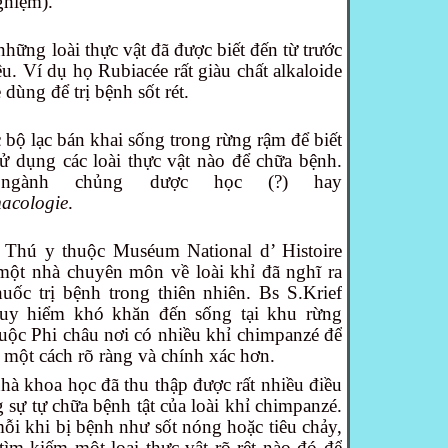
ghiệm).
những loài thực vật đã được biết đến từ trước
liệu. Ví dụ họ Rubiacée rất giàu chất alkaloide
dùng để trị bệnh sốt rét.
 bộ lạc bán khai sống trong rừng rậm để biết
ử dụng các loài thực vật nào để chữa bệnh.
ngành chủng dược học (?) hay
acologie
.
s Thú y thuộc Muséum National d’ Histoire
à một nhà chuyên môn về loài khỉ đã nghĩ ra
huốc trị bệnh trong thiên nhiên.
Bs S.Krief
uy hiểm khó khăn đến sống tại khu rừng
ộc Phi châu nơi có nhiều khỉ chimpanzé để
 một cách rõ ràng và chính xác hơn.
hà khoa học đã thu thập được rất nhiều điều
g sự tự chữa bệnh tật của loài khỉ chimpanzé.
ỗi khi bị bệnh như sốt nóng hoặc tiêu chảy,
i tìm kiếm một loại thực vật rõ rệt nào đó để