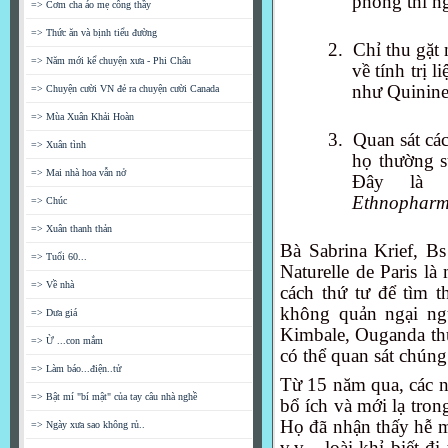
phòng thí n
=> Cơm cha áo mẹ công thầy
=> Thức ăn và bịnh tiểu đường
2.
Chỉ thu gặt 
=> Năm mới kể chuyện xưa - Phi Châu
về tính trị 
như Quinine 
=> Chuyện cười VN đẻ ra chuyện cười Canada
=> Mùa Xuân Khải Hoàn
3.
Quan sát các
=> Xuân tình
họ thường s
=> Mai nhà hoa vẫn nở
Đây là 
Ethnopharm
=> Chúc
=> Xuân thanh thản
Bà Sabrina Krief, B
=> Tuổi 60...
Naturelle de Paris l
=> Về nhà
cách thứ tư để tìm t
không quản ngại ng
=> Dưa giá
Kimbale, Ouganda thu
=> Ừ ...con mắm
có thể quan sát chúng
=> Làm báo...điện..tử
Từ 15 năm qua, các n
=> Bật mí "bí mật" của tay câu nhà nghề
bổ ích và mới lạ tron
Họ đã nhận thấy hễ m
=> Ngày xưa sao không rủ..
v.v... loài khỉ biết đ