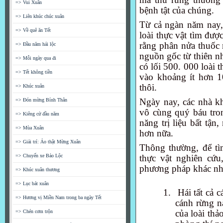
=> Vui Xuân
bệnh tật của chúng.
=> Liên khúc chúc xuân
Từ cả ngàn năm nay,
=> Về quê ăn Tết
loài thực vật tìm đượ
rằng phân nửa thuốc
=> Đầu năm hái lộc
nguồn gốc từ thiên n
=> Mỗi ngày qua đi
có lối 500. 000 loài 
=> Tết không tiền
vào khoảng ít hơn 1
thôi.
=> Khúc xuân
Ngày nay, các nhà kh
=> Đón mừng Bính Thân
vô cùng quý báu tro
=> Kiêng cử đầu năm
năng trị liệu bất tậ
=> Mùa Xuân
hơn nữa.
=> Giải trí: Ảo thật Mừng Xuân
Thông thường, để tìm
=> Chuyến xe Bảo Lộc
thực vật nghiên cứ
phương pháp khác nh
=> Khúc xuân thương
=> Lục bát xuân
1.
Hái tất cả 
=> Hương vị Miền Nam trong ba ngày Tết
cánh rừng nà
của loài thả
=> Chén cơm trộn