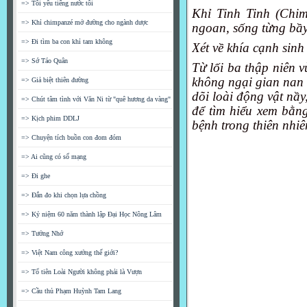
=> Tôi yêu tiếng nước tôi
Khỉ Tinh Tinh (Chim
=> Khỉ chimpanzé mở đường cho ngành dược
ngoan, sống từng bầy
=> Đi tìm ba con khỉ tam không
Xét về khía cạnh sinh
=> Sớ Táo Quân
Từ lối ba thập niên 
không ngại gian nan 
=> Giả biệt thiên đường
dõi loài động vật nầy
=> Chút tâm tình với Văn Ni từ "quê hương da vàng"
để tìm hiểu xem bằng
=> Kịch phim DDLJ
bệnh trong thiên nhiê
=> Chuyện tích buồn con đom đóm
=> Ai cũng có số mạng
=> Đi ghe
=> Đắn đo khi chọn lựa chồng
=> Kỷ niệm 60 năm thành lập Đại Học Nông Lâm
=> Tưởng Nhớ
=> Việt Nam công xưởng thế giới?
=> Tổ tiên Loài Người không phải là Vượn
=> Cầu thủ Phạm Huỳnh Tam Lang