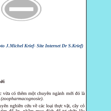
 J.Michel Krief- Site Internet Dr S.Krief)
ới
c vừa có thêm một chuyên ngành mới đó là
y
(zoopharmacognosie)
.
yên nghiên cứu về các loại thực vật, cây cỏ
tìm để ăn, nhằm mục đích để tự chữa lấy