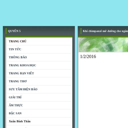
QUYỂN 5
Khỉ chimpanzé mở đường cho ngà
TRANG CHỦ
TIN TỨC
1/2/2016
THÔNG BÁO
TRANG KHOA HỌC
TRANG BẠN VIẾT
TRANG THƠ
SƯU TẦM ĐIỆN BÁO
GIẢI TRÍ
ẨM THỰC
ĐẶC SAN
Xuân Bính Thân