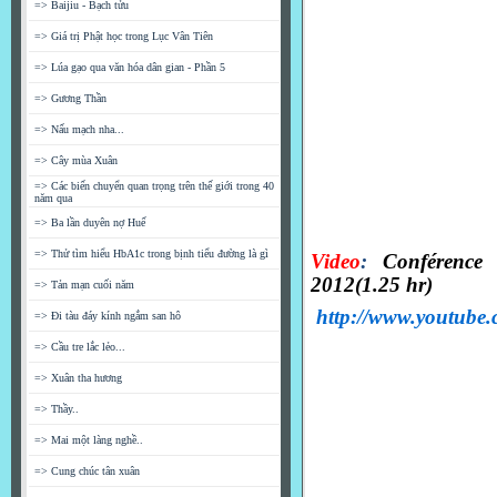
=> Baijiu - Bạch tửu
=> Giá trị Phật học trong Lục Vân Tiên
=> Lúa gạo qua văn hóa dân gian - Phần 5
=> Gương Thần
=> Nấu mạch nha...
=> Cây mùa Xuân
=> Các biến chuyển quan trọng trên thế giới trong 40
năm qua
=> Ba lần duyên nợ Huế
=> Thử tìm hiểu HbA1c trong bịnh tiểu đường là gì
Video
:
Conférence
2012(1.25 hr)
=> Tản mạn cuối năm
http://www.youtu
=> Đi tàu đáy kính ngắm san hô
=> Cầu tre lắc lẻo...
=> Xuân tha hương
=> Thầy..
=> Mai một làng nghề..
=> Cung chúc tân xuân