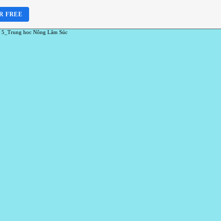
R FREE
 5_Trung hoc Nông Lâm Súc