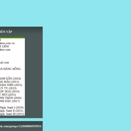
IÊN TẬP
I
ahoo.com.vn
 LIÊM
ahoo.com
ail.com
TRẦN ĐĂNG HỒNG
ANH DẦN (2010)
ÂN MÃO (2011)
HÂM THÌN (2012)
UÝ TỴ (2013)
IÁP NGỌ (2014)
 MÙI (2015)
ÍNH THÂN (2016)
INH DẬU (2017)
 Ngày Xanh I (2010)
gày Xanh II (2011)
gày Xanh III (2012)
ook.com/groups/124948084959931/