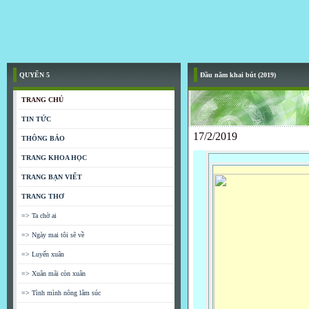
QUYỂN 5
Đầu năm khai bút (2019)
TRANG CHỦ
TIN TỨC
17/2/2019
THÔNG BÁO
TRANG KHOA HỌC
TRANG BẠN VIẾT
TRANG THƠ
=> Ta chờ ai
=> Ngày mai tôi sẽ về
=> Luyến xuân
=> Xuân mãi còn xuân
=> Tình mình nông lâm súc