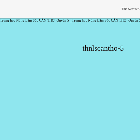
This website w
Trung hoc Nông Lâm Súc CẦN THƠ- Quyển 5 _Trung hoc Nông Lâm Súc CẦN THƠ- Quyển 
thnlscantho-5