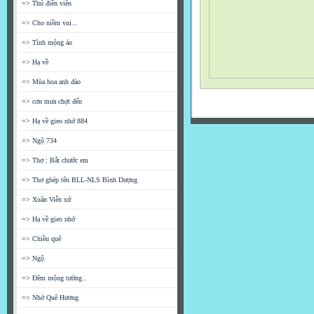
=> Thú điền viên
=> Cho niềm vui...
=> Tình mộng ảo
=> Hạ về
=> Mùa hoa anh đào
=> cơn mưa chợt đến
=> Hạ về gieo nhớ 884
=> Ngộ 734
=> Thơ : Bắt chước em
=> Thơ ghép tên BLL-NLS Bình Dượng
=> Xuân Viễn xứ
=> Hạ về gieo nhớ
=> Chiều quê
=> Ngộ
=> Đêm mộng tưởng..
=> Nhớ Quê Hương