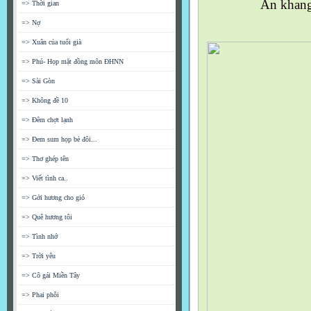
An khang
=> Thời gian
=> Nợ
=> Xuân của tuổi già
=> Phú- Họp mặt đồng môn ĐHNN
=> Sài Gòn
=> Không đề 10
=> Đêm chợt lạnh
=> Đem sum họp bẻ đôi...
=> Thơ ghép tên
=> Viết tình ca..
=> Gởi hương cho gió
=> Quê hương tôi
=> Tình nhớ
=> Trời yêu
=> Cô gái Miền Tây
=> Phai phôi