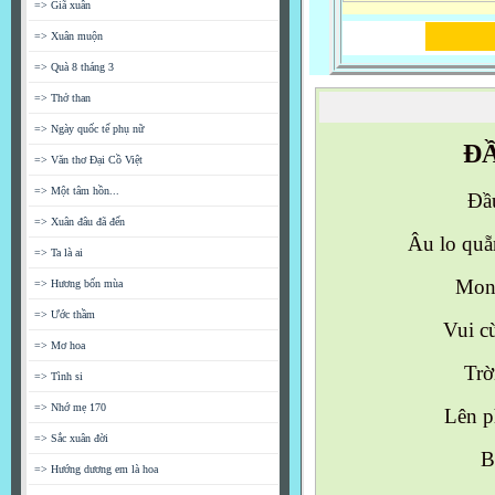
=> Giã xuân
=> Xuân muộn
=> Quà 8 tháng 3
=> Thở than
=> Ngày quốc tế phụ nữ
Đ
=> Văn thơ Đại Cồ Việt
=> Một tâm hồn...
Đầ
=> Xuân đâu đã đến
Âu lo quẵ
=> Ta là ai
Mong
=> Hương bốn mùa
=> Ước thầm
Vui cù
=> Mơ hoa
Trờ
=> Tình si
=> Nhớ mẹ 170
Lên p
=> Sắc xuân đời
B
=> Hướng dương em là hoa