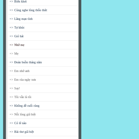
=> Biển khơi
=> Cùng nghe lòng thổn thức
=> Lãng mạn tình
=> Tự khúc
=> Gió hát
=> Nhớ mẹ
=> Mẹ
=> Đoản buồn tháng năm
=> Em nhớ anh
=> Em của ngày xưa
=> Say!
=> Tôi vẫn là tôi
=> Không đề cuối cùng
=> Nỗi lòng giã biệt
=> Có lẽ nào
=> Bài thơ giã biệt