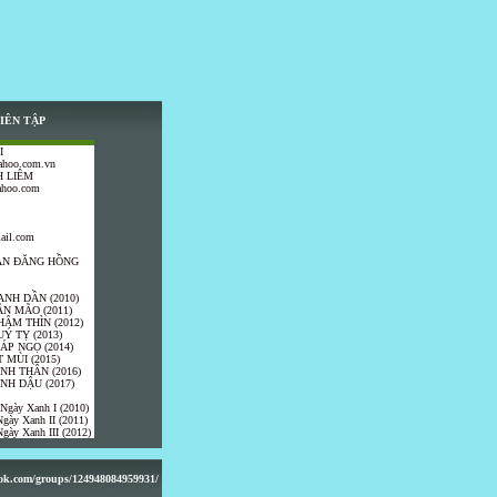
IÊN TẬP
I
ahoo.com.vn
 LIÊM
ahoo.com
ail.com
TRẦN ĐĂNG HỒNG
ANH DẦN (2010)
ÂN MÃO (2011)
HÂM THÌN (2012)
UÝ TỴ (2013)
IÁP NGỌ (2014)
 MÙI (2015)
ÍNH THÂN (2016)
INH DẬU (2017)
 Ngày Xanh I (2010)
gày Xanh II (2011)
gày Xanh III (2012)
ook.com/groups/124948084959931/