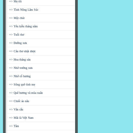
=> Mẹ tôi
=> Tình Nông Lâm Súc
=> Một chút
=> Yêu kiều tháng năm
=> Tuổi thơ
=> Đường xưa
=> Câu thơ nhặt được
=> Hoa tháng sáu
=> Nhớ trường xưa
=> Nhớ cố hương
=> Sông quê tình mẹ
=> Quê hương và mùa xuân
=> Chiếc áo nâu
=> Vân cẩu
=> Mãi là Việt Nam
=> Tâm