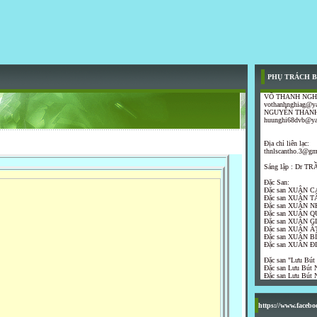
PHỤ TRÁCH B
VÕ THANH NGH
vothanhnghiag@y
NGUYỄN THANH
huunghi68dvb@y
Địa chỉ liên lạc:
thnlscantho.3@gm
Sáng lập : Dr 
Đặc San:
Đặc san XUÂN C
Đặc san XUÂN T
Đặc san XUÂN N
Đặc san XUÂN Q
Đặc san XUÂN G
Đặc san XUÂN ẤT
Đặc san XUÂN B
Đặc san XUÂN Đ
Đặc san "Lưu Bút
Đặc san Lưu Bút N
Đặc san Lưu Bút N
https://www.faceb