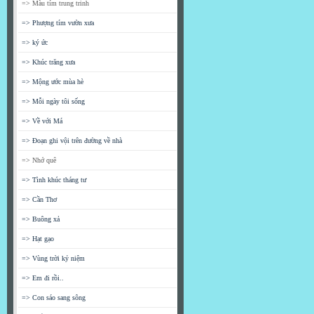
=> Màu tím trung trinh
=> Phượng tím vườn xưa
=> ký ức
=> Khúc trăng xưa
=> Mộng ước mùa hè
=> Mỗi ngày tôi sống
=> Về với Má
=> Đoạn ghi vội trên đường về nhà
=> Nhớ quê
=> Tình khúc tháng tư
=> Cần Thơ
=> Buông xả
=> Hạt gạo
=> Vùng trời kỷ niệm
=> Em đi rồi..
=> Con sáo sang sông