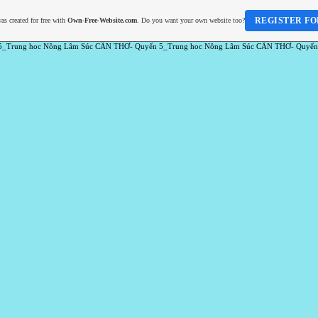
REGISTER FO
as created for free with
Own-Free-Website.com
. Do you want your own website too?
5_Trung hoc Nông Lâm Súc CẦN THƠ- Quyển 5_Trung hoc Nông Lâm Súc CẦN THƠ- Quyển