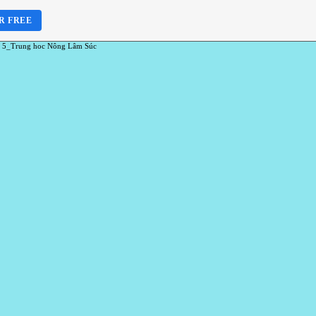
R FREE
 5_Trung hoc Nông Lâm Súc