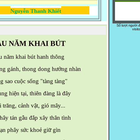
Nguyễn Thanh Khiết
Số lượt người 
visit
ẦU NĂM KHAI BÚT
u năm khai bút hanh thông
ng gánh, thong dong hưởng nhàn
 sao cuộc sống "tàng tàng"
ng hiện tại, thiên đàng là đây
i trăng, cảnh vật, gió mây...
hây tán gẫu đắp xây thân tình
ạn phây sức khoẻ giữ gìn