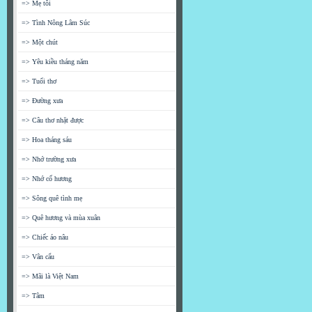
=> Mẹ tôi
=> Tình Nông Lâm Súc
=> Một chút
=> Yêu kiều tháng năm
=> Tuổi thơ
=> Đường xưa
=> Câu thơ nhặt được
=> Hoa tháng sáu
=> Nhớ trường xưa
=> Nhớ cố hương
=> Sông quê tình mẹ
=> Quê hương và mùa xuân
=> Chiếc áo nâu
=> Vân cẩu
=> Mãi là Việt Nam
=> Tâm