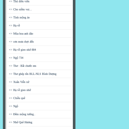
=> Thú điền viên
=> Cho niềm vui...
=> Tình mộng ảo
=> Hạ về
=> Mùa hoa anh đào
=> cơn mưa chợt đến
=> Hạ về gieo nhớ 884
=> Ngộ 734
=> Thơ : Bắt chước em
=> Thơ ghép tên BLL-NLS Bình Dượng
=> Xuân Viễn xứ
=> Hạ về gieo nhớ
=> Chiều quê
=> Ngộ
=> Đêm mộng tưởng..
=> Nhớ Quê Hương