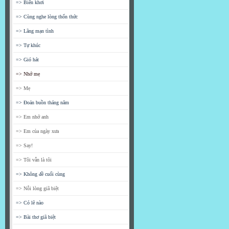
=> Biển khơi
=> Cùng nghe lòng thổn thức
=> Lãng mạn tình
=> Tự khúc
=> Gió hát
=> Nhớ mẹ
=> Mẹ
=> Đoản buồn tháng năm
=> Em nhớ anh
=> Em của ngày xưa
=> Say!
=> Tôi vẫn là tôi
=> Không đề cuối cùng
=> Nỗi lòng giã biệt
=> Có lẽ nào
=> Bài thơ giã biệt