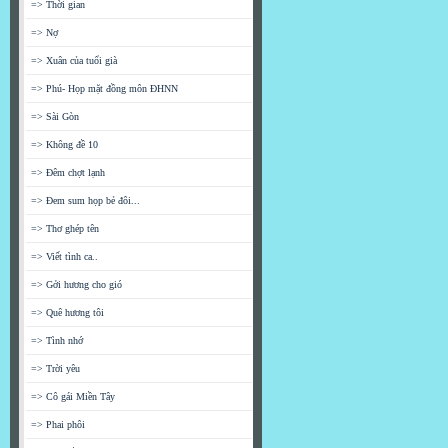
=> Thời gian
=> Nợ
=> Xuân của tuổi già
=> Phú- Họp mặt đồng môn ĐHNN
=> Sài Gòn
=> Không đề 10
=> Đêm chợt lạnh
=> Đem sum họp bẻ đôi...
=> Thơ ghép tên
=> Viết tình ca..
=> Gởi hương cho gió
=> Quê hương tôi
=> Tình nhớ
=> Trời yêu
=> Cô gái Miền Tây
=> Phai phôi