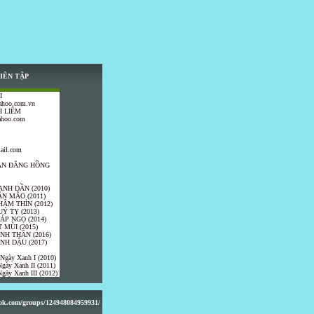
IÊN TẬP
I
ahoo.com.vn
 LIÊM
ahoo.com
ail.com
TRẦN ĐĂNG HỒNG
ANH DẦN (2010)
ÂN MÃO (2011)
HÂM THÌN (2012)
UÝ TỴ (2013)
IÁP NGỌ (2014)
 MÙI (2015)
ÍNH THÂN (2016)
INH DẬU (2017)
 Ngày Xanh I (2010)
gày Xanh II (2011)
gày Xanh III (2012)
ook.com/groups/124948084959931/