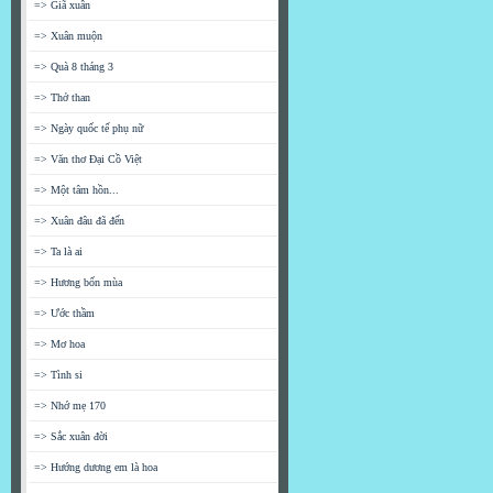
=> Giã xuân
=> Xuân muộn
=> Quà 8 tháng 3
=> Thở than
=> Ngày quốc tế phụ nữ
=> Văn thơ Đại Cồ Việt
=> Một tâm hồn...
=> Xuân đâu đã đến
=> Ta là ai
=> Hương bốn mùa
=> Ước thầm
=> Mơ hoa
=> Tình si
=> Nhớ mẹ 170
=> Sắc xuân đời
=> Hướng dương em là hoa