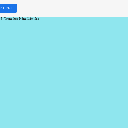
R FREE
 5_Trung hoc Nông Lâm Súc