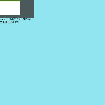
đọc kể từ 5/3/2015: 1407657
ors (3851683 hits)