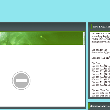
PHỤ TRÁCH B
VÕ THANH NGH
vothanhnghiag@y
NGUYỄN THANH
huunghi68dvb@y
Địa chỉ liên lạc:
thnlscantho.3@gm
Sáng lập : Dr 
Đặc San:
Đặc san XUÂN C
Đặc san XUÂN T
Đặc san XUÂN N
Đặc san XUÂN Q
Đặc san XUÂN G
Đặc san XUÂN ẤT
Đặc san XUÂN B
Đặc san XUÂN Đ
Đặc san "Lưu Bút
Đặc san Lưu Bút N
Đặc san Lưu Bút N
https://www.faceb