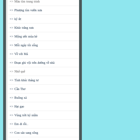
=> Màu tím trung trinh
=> Phượng tím vườn xưa
=> ký ức
=> Khúc trăng xưa
=> Mộng ước mùa hè
=> Mỗi ngày tôi sống
=> Về với Má
=> Đoạn ghi vội trên đường về nhà
=> Nhớ quê
=> Tình khúc tháng tư
=> Cần Thơ
=> Buông xả
=> Hạt gạo
=> Vùng trời kỷ niệm
=> Em đi rồi..
=> Con sáo sang sông