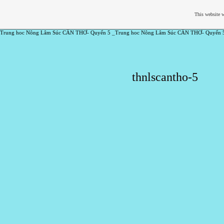
This website w
Trung hoc Nông Lâm Súc CẦN THƠ- Quyển 5 _Trung hoc Nông Lâm Súc CẦN THƠ- Quyển 
thnlscantho-5