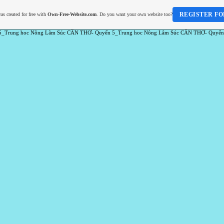
REGISTER FO
as created for free with
Own-Free-Website.com
. Do you want your own website too?
5_Trung hoc Nông Lâm Súc CẦN THƠ- Quyển 5_Trung hoc Nông Lâm Súc CẦN THƠ- Quyển