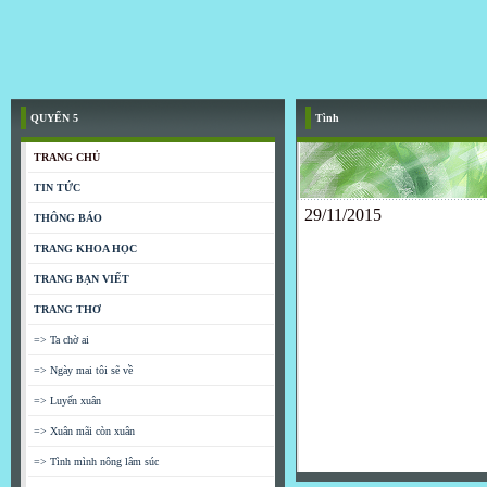
QUYỂN 5
Tình
TRANG CHỦ
TIN TỨC
29/11/2015
THÔNG BÁO
TRANG KHOA HỌC
TRANG BẠN VIẾT
TRANG THƠ
=> Ta chờ ai
=> Ngày mai tôi sẽ về
=> Luyến xuân
=> Xuân mãi còn xuân
=> Tình mình nông lâm súc