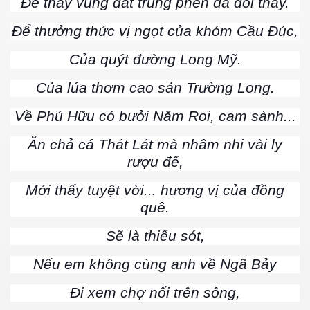
Để thấy vùng đất trũng phèn đã đổi thay.
Để thưởng thức vị ngọt của khóm Cầu Đúc,
Của quýt đường Long Mỹ.
Của lúa thơm cao sản Trường Long.
Về Phú Hữu có bưởi Năm Roi, cam sành...
Ăn chả cá Thát Lát mà nhâm nhi vài ly
rượu đế,
Mới thấy tuyệt vời... hương vị của đồng
quê.
Sẽ là thiếu sót,
Nếu em không cùng anh về Ngã Bảy
Đi xem chợ nổi trên sông,