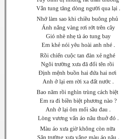
Vẫn tung tăng dòng người qua lại .
Nhớ làm sao khi chiều buông phủ
Ánh nắng vàng rơi rớt trên cây
Gió nhè nhẹ tà áo tung bay
Em khẻ nói yêu hoài anh nhé .
Rồi chiến cuộc tan đàn xẻ nghé
Ngôi trường xưa đã đổi tên rồi
Định mệnh buồn hai đứa hai nơi
Anh ở lại em rời xa đất nước .
Bao năm rồi nghìn trùng cách biệt
Em ra đi biền biệt phương nào ?
Anh ở lại ôm mối sầu đau .
Lòng vương vấn áo nâu thuở đó .
Màu áo xưa giờ không còn nữa
Sân trường xưa vắng màu áo nâu .