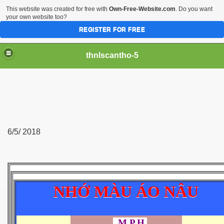
This website was created for free with
Own-Free-Website.com
. Do you want
your own website too?
REGISTER FOR FREE
thnlscantho-5
6/5/ 2018
NHỚ MÀU ÁO NÂU
M.P.H