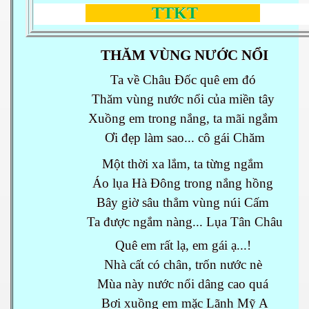
TTKT
THĂM VÙNG NƯỚC NỔI
Ta về Châu Đốc quê em đó
Thăm vùng nước nổi của miền tây
Xuồng em trong nắng, ta mãi ngắm
Ơi đẹp làm sao... cô gái Chăm
Một thời xa lắm, ta từng ngắm
Áo lụa Hà Đông trong nắng hồng
Bây giờ sâu thẳm vùng núi Cấm
Ta được ngắm nàng... Lụa Tân Châu
Quê em rất lạ, em gái ạ...!
Nhà cất có chân, trốn nước nè
Mùa này nước nổi dâng cao quá
Bơi xuồng em mặc Lãnh Mỹ A