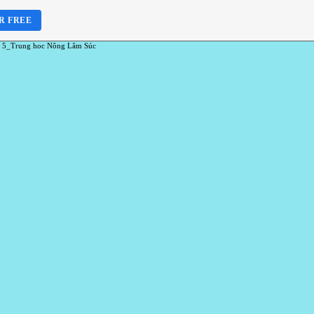
R FREE
 5_Trung hoc Nông Lâm Súc