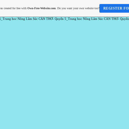
REGISTER FO
as created for free with
Own-Free-Website.com
. Do you want your own website too?
5_Trung hoc Nông Lâm Súc CẦN THƠ- Quyển 5_Trung hoc Nông Lâm Súc CẦN THƠ- Quyển