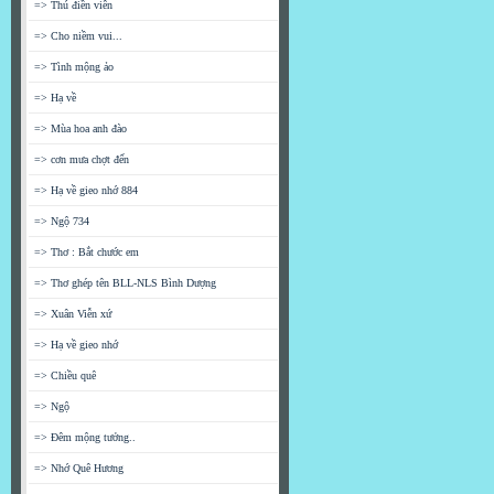
=> Thú điền viên
=> Cho niềm vui...
=> Tình mộng ảo
=> Hạ về
=> Mùa hoa anh đào
=> cơn mưa chợt đến
=> Hạ về gieo nhớ 884
=> Ngộ 734
=> Thơ : Bắt chước em
=> Thơ ghép tên BLL-NLS Bình Dượng
=> Xuân Viễn xứ
=> Hạ về gieo nhớ
=> Chiều quê
=> Ngộ
=> Đêm mộng tưởng..
=> Nhớ Quê Hương