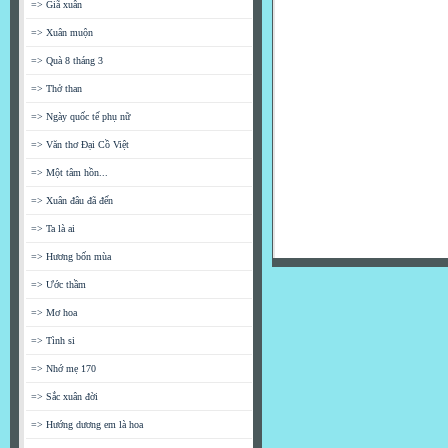
=> Giã xuân
=> Xuân muộn
=> Quà 8 tháng 3
=> Thở than
=> Ngày quốc tế phụ nữ
=> Văn thơ Đại Cồ Việt
=> Một tâm hồn...
=> Xuân đâu đã đến
=> Ta là ai
=> Hương bốn mùa
=> Ước thầm
=> Mơ hoa
=> Tình si
=> Nhớ mẹ 170
=> Sắc xuân đời
=> Hướng dương em là hoa