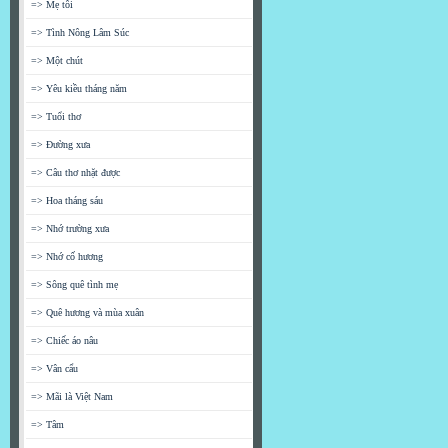
=> Mẹ tôi
=> Tình Nông Lâm Súc
=> Một chút
=> Yêu kiều tháng năm
=> Tuổi thơ
=> Đường xưa
=> Câu thơ nhặt được
=> Hoa tháng sáu
=> Nhớ trường xưa
=> Nhớ cố hương
=> Sông quê tình mẹ
=> Quê hương và mùa xuân
=> Chiếc áo nâu
=> Vân cẩu
=> Mãi là Việt Nam
=> Tâm