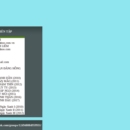
IÊN TẬP
I
ahoo.com.vn
 LIÊM
ahoo.com
ail.com
TRẦN ĐĂNG HỒNG
ANH DẦN (2010)
ÂN MÃO (2011)
HÂM THÌN (2012)
UÝ TỴ (2013)
IÁP NGỌ (2014)
 MÙI (2015)
ÍNH THÂN (2016)
INH DẬU (2017)
 Ngày Xanh I (2010)
gày Xanh II (2011)
gày Xanh III (2012)
ook.com/groups/124948084959931/