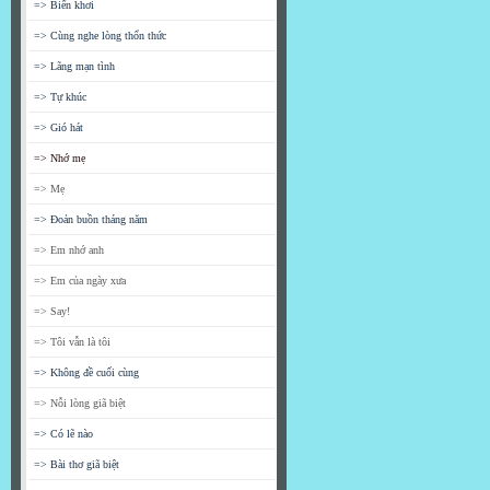
=> Biển khơi
=> Cùng nghe lòng thổn thức
=> Lãng mạn tình
=> Tự khúc
=> Gió hát
=> Nhớ mẹ
=> Mẹ
=> Đoản buồn tháng năm
=> Em nhớ anh
=> Em của ngày xưa
=> Say!
=> Tôi vẫn là tôi
=> Không đề cuối cùng
=> Nỗi lòng giã biệt
=> Có lẽ nào
=> Bài thơ giã biệt