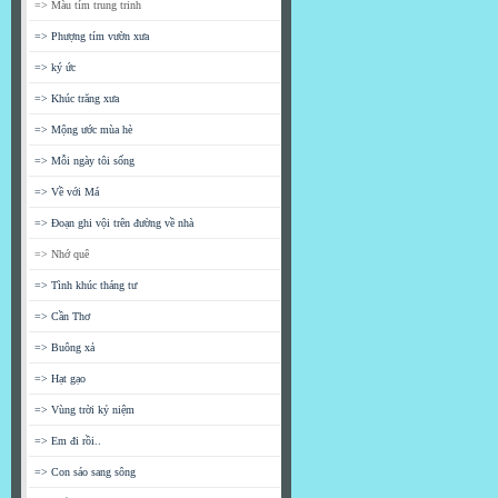
=> Màu tím trung trinh
=> Phượng tím vườn xưa
=> ký ức
=> Khúc trăng xưa
=> Mộng ước mùa hè
=> Mỗi ngày tôi sống
=> Về với Má
=> Đoạn ghi vội trên đường về nhà
=> Nhớ quê
=> Tình khúc tháng tư
=> Cần Thơ
=> Buông xả
=> Hạt gạo
=> Vùng trời kỷ niệm
=> Em đi rồi..
=> Con sáo sang sông