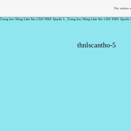
This website w
Trung hoc Nông Lâm Súc CẦN THƠ- Quyển 5 _Trung hoc Nông Lâm Súc CẦN THƠ- Quyển 
thnlscantho-5