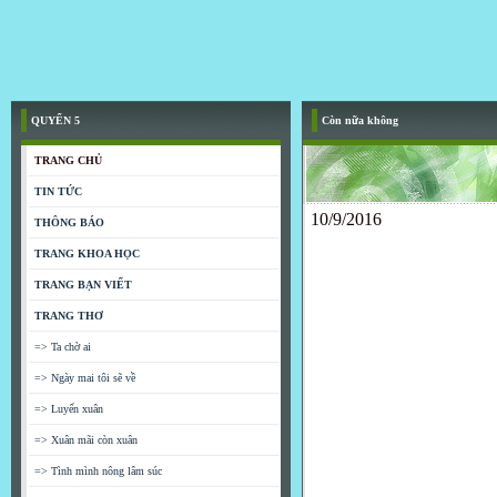
QUYỂN 5
Còn nữa không
TRANG CHỦ
TIN TỨC
10/9/2016
THÔNG BÁO
TRANG KHOA HỌC
TRANG BẠN VIẾT
TRANG THƠ
=> Ta chờ ai
=> Ngày mai tôi sẽ về
=> Luyến xuân
=> Xuân mãi còn xuân
=> Tình mình nông lâm súc