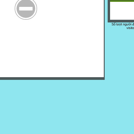
Số lượt người 
visit