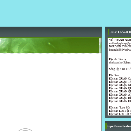
PHỤ TRÁCH B
VÕ THANH NGH
vothanhnghiag@y
NGUYỄN THANH
huunghi68dvb@y
Địa chỉ liên lạc:
thnlscantho.3@gm
Sáng lập : Dr 
Đặc San:
Đặc san XUÂN C
Đặc san XUÂN T
Đặc san XUÂN N
Đặc san XUÂN Q
Đặc san XUÂN G
Đặc san XUÂN ẤT
Đặc san XUÂN B
Đặc san XUÂN Đ
Đặc san "Lưu Bút
Đặc san Lưu Bút N
Đặc san Lưu Bút N
https://www.faceb