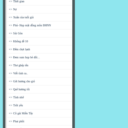
=> Thời gian
=> Nợ
=> Xuân của tuổi già
=> Phú- Họp mặt đồng môn ĐHNN
=> Sài Gòn
=> Không đề 10
=> Đêm chợt lạnh
=> Đem sum họp bẻ đôi...
=> Thơ ghép tên
=> Viết tình ca..
=> Gởi hương cho gió
=> Quê hương tôi
=> Tình nhớ
=> Trời yêu
=> Cô gái Miền Tây
=> Phai phôi