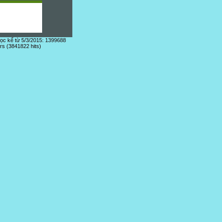
đọc kể từ 5/3/2015: 1399688
ors (3841822 hits)