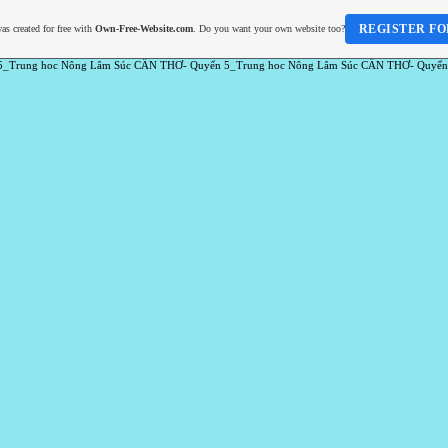
REGISTER FO
as created for free with
Own-Free-Website.com
. Do you want your own website too?
5_Trung hoc Nông Lâm Súc CẦN THƠ- Quyển 5_Trung hoc Nông Lâm Súc CẦN THƠ- Quyển