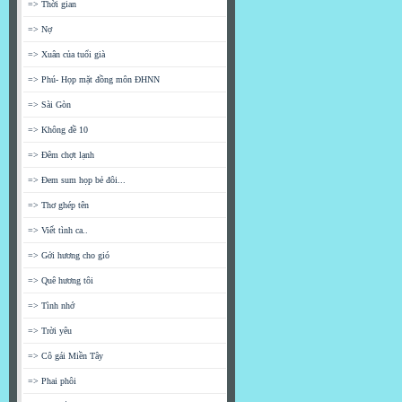
=> Thời gian
=> Nợ
=> Xuân của tuổi già
=> Phú- Họp mặt đồng môn ĐHNN
=> Sài Gòn
=> Không đề 10
=> Đêm chợt lạnh
=> Đem sum họp bẻ đôi...
=> Thơ ghép tên
=> Viết tình ca..
=> Gởi hương cho gió
=> Quê hương tôi
=> Tình nhớ
=> Trời yêu
=> Cô gái Miền Tây
=> Phai phôi