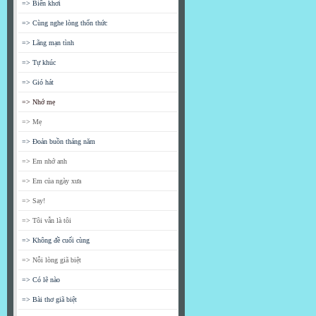
=> Biển khơi
=> Cùng nghe lòng thổn thức
=> Lãng mạn tình
=> Tự khúc
=> Gió hát
=> Nhớ mẹ
=> Mẹ
=> Đoản buồn tháng năm
=> Em nhớ anh
=> Em của ngày xưa
=> Say!
=> Tôi vẫn là tôi
=> Không đề cuối cùng
=> Nỗi lòng giã biệt
=> Có lẽ nào
=> Bài thơ giã biệt