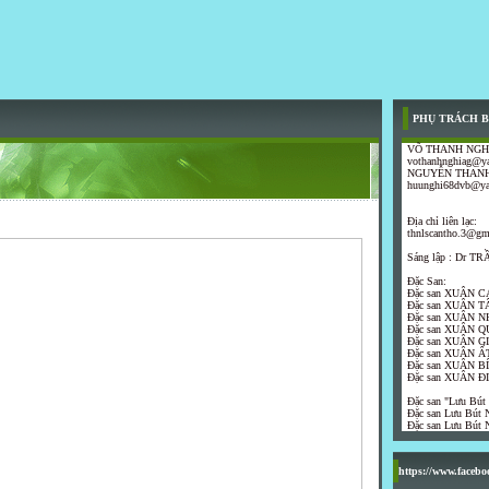
PHỤ TRÁCH B
VÕ THANH NGH
vothanhnghiag@y
NGUYỄN THANH
huunghi68dvb@y
Địa chỉ liên lạc:
thnlscantho.3@gm
Sáng lập : Dr 
Đặc San:
Đặc san XUÂN C
Đặc san XUÂN T
Đặc san XUÂN N
Đặc san XUÂN Q
Đặc san XUÂN G
Đặc san XUÂN ẤT
Đặc san XUÂN B
Đặc san XUÂN Đ
Đặc san "Lưu Bút
Đặc san Lưu Bút N
Đặc san Lưu Bút N
https://www.faceb