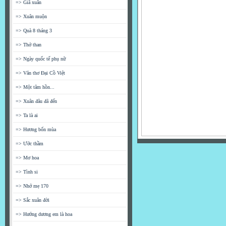
=> Giã xuân
=> Xuân muộn
=> Quà 8 tháng 3
=> Thở than
=> Ngày quốc tế phụ nữ
=> Văn thơ Đại Cồ Việt
=> Một tâm hồn...
=> Xuân đâu đã đến
=> Ta là ai
=> Hương bốn mùa
=> Ước thầm
=> Mơ hoa
=> Tình si
=> Nhớ mẹ 170
=> Sắc xuân đời
=> Hướng dương em là hoa