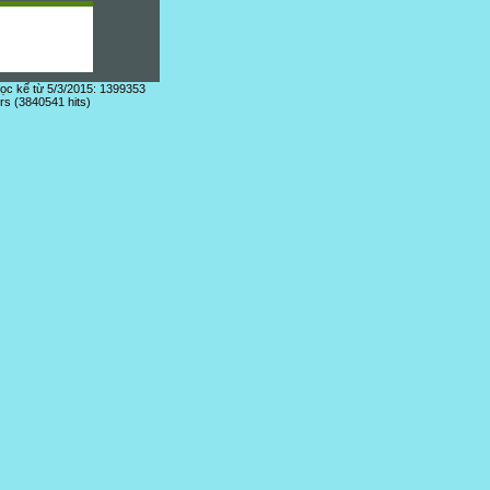
đọc kể từ 5/3/2015: 1399353
ors (3840541 hits)