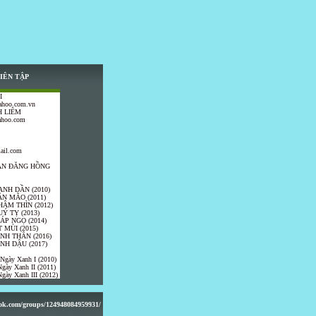
IÊN TẬP
I
ahoo.com.vn
 LIÊM
ahoo.com
ail.com
TRẦN ĐĂNG HỒNG
ANH DẦN (2010)
ÂN MÃO (2011)
HÂM THÌN (2012)
UÝ TỴ (2013)
IÁP NGỌ (2014)
 MÙI (2015)
ÍNH THÂN (2016)
INH DẬU (2017)
 Ngày Xanh I (2010)
gày Xanh II (2011)
gày Xanh III (2012)
ook.com/groups/124948084959931/