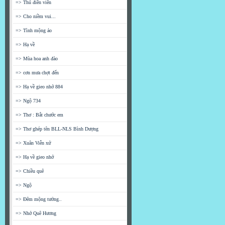
=> Thú điền viên
=> Cho niềm vui...
=> Tình mộng ảo
=> Hạ về
=> Mùa hoa anh đào
=> cơn mưa chợt đến
=> Hạ về gieo nhớ 884
=> Ngộ 734
=> Thơ : Bắt chước em
=> Thơ ghép tên BLL-NLS Bình Dượng
=> Xuân Viễn xứ
=> Hạ về gieo nhớ
=> Chiều quê
=> Ngộ
=> Đêm mộng tưởng..
=> Nhớ Quê Hương