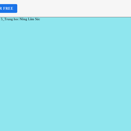
R FREE
 5_Trung hoc Nông Lâm Súc