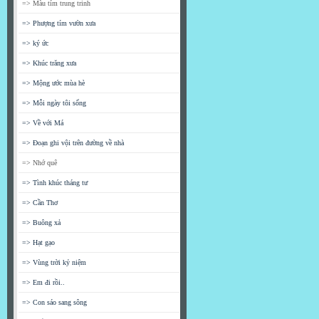
=> Màu tím trung trinh
=> Phượng tím vườn xưa
=> ký ức
=> Khúc trăng xưa
=> Mộng ước mùa hè
=> Mỗi ngày tôi sống
=> Về với Má
=> Đoạn ghi vội trên đường về nhà
=> Nhớ quê
=> Tình khúc tháng tư
=> Cần Thơ
=> Buông xả
=> Hạt gạo
=> Vùng trời kỷ niệm
=> Em đi rồi..
=> Con sáo sang sông