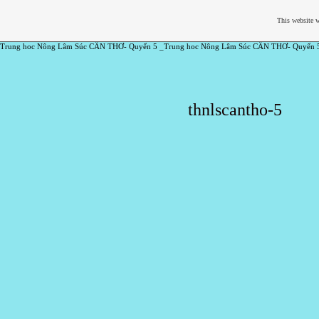
This website w
Trung hoc Nông Lâm Súc CẦN THƠ- Quyển 5 _Trung hoc Nông Lâm Súc CẦN THƠ- Quyển 
thnlscantho-5