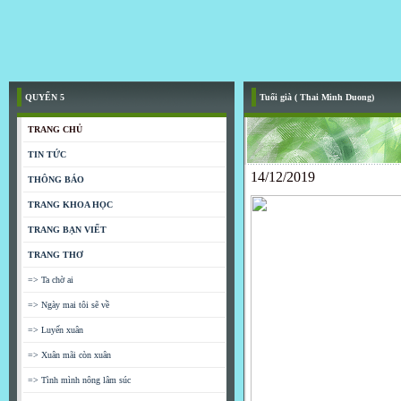
QUYỂN 5
Tuổi già ( Thai Minh Duong)
TRANG CHỦ
TIN TỨC
14/12/2019
THÔNG BÁO
TRANG KHOA HỌC
TRANG BẠN VIẾT
TRANG THƠ
=> Ta chờ ai
=> Ngày mai tôi sẽ về
=> Luyến xuân
=> Xuân mãi còn xuân
=> Tình mình nông lâm súc