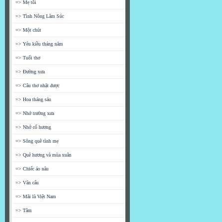
=> Mẹ tôi
=> Tình Nông Lâm Súc
=> Một chút
=> Yêu kiều tháng năm
=> Tuổi thơ
=> Đường xưa
=> Câu thơ nhặt được
=> Hoa tháng sáu
=> Nhớ trường xưa
=> Nhớ cố hương
=> Sông quê tình mẹ
=> Quê hương và mùa xuân
=> Chiếc áo nâu
=> Vân cẩu
=> Mãi là Việt Nam
=> Tâm