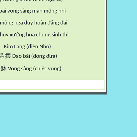
bãi võng sàng mãn mộng nhi
mộng ngã duy hoàn đẵng đãi
hùy xướng họa chung sinh thi.
Kim Lang (diễn Nho)
摆
揺
Dao bãi (đong đưa)
牀
Võng sàng (chiếc võng)