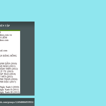
IÊN TẬP
I
ahoo.com.vn
 LIÊM
ahoo.com
ail.com
TRẦN ĐĂNG HỒNG
ANH DẦN (2010)
ÂN MÃO (2011)
HÂM THÌN (2012)
UÝ TỴ (2013)
IÁP NGỌ (2014)
 MÙI (2015)
ÍNH THÂN (2016)
INH DẬU (2017)
 Ngày Xanh I (2010)
gày Xanh II (2011)
gày Xanh III (2012)
ook.com/groups/124948084959931/