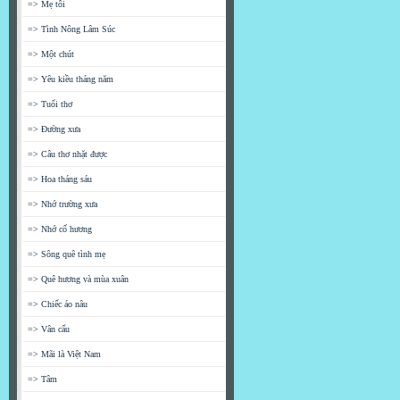
=> Mẹ tôi
=> Tình Nông Lâm Súc
=> Một chút
=> Yêu kiều tháng năm
=> Tuổi thơ
=> Đường xưa
=> Câu thơ nhặt được
=> Hoa tháng sáu
=> Nhớ trường xưa
=> Nhớ cố hương
=> Sông quê tình mẹ
=> Quê hương và mùa xuân
=> Chiếc áo nâu
=> Vân cẩu
=> Mãi là Việt Nam
=> Tâm