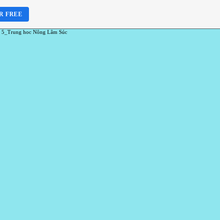
R FREE
 5_Trung hoc Nông Lâm Súc