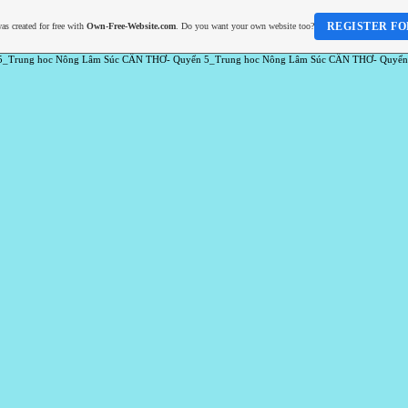
REGISTER FO
as created for free with
Own-Free-Website.com
. Do you want your own website too?
5_Trung hoc Nông Lâm Súc CẦN THƠ- Quyển 5_Trung hoc Nông Lâm Súc CẦN THƠ- Quyển