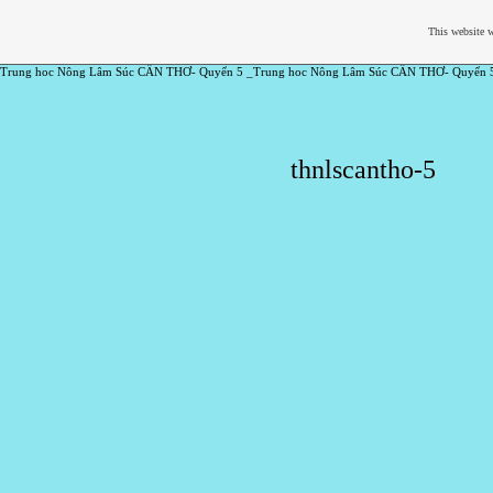
This website w
Trung hoc Nông Lâm Súc CẦN THƠ- Quyển 5 _Trung hoc Nông Lâm Súc CẦN THƠ- Quyển 
thnlscantho-5