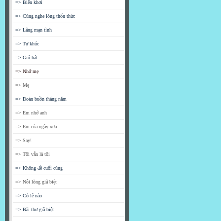
=> Biển khơi
=> Cùng nghe lòng thổn thức
=> Lãng mạn tình
=> Tự khúc
=> Gió hát
=> Nhớ mẹ
=> Mẹ
=> Đoản buồn tháng năm
=> Em nhớ anh
=> Em của ngày xưa
=> Say!
=> Tôi vẫn là tôi
=> Không đề cuối cùng
=> Nỗi lòng giã biệt
=> Có lẽ nào
=> Bài thơ giã biệt