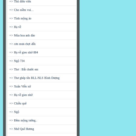
=> Thú điền viên
=> Cho niềm vui...
=> Tình mộng ảo
=> Hạ về
=> Mùa hoa anh đào
=> cơn mưa chợt đến
=> Hạ về gieo nhớ 884
=> Ngộ 734
=> Thơ : Bắt chước em
=> Thơ ghép tên BLL-NLS Bình Dượng
=> Xuân Viễn xứ
=> Hạ về gieo nhớ
=> Chiều quê
=> Ngộ
=> Đêm mộng tưởng..
=> Nhớ Quê Hương