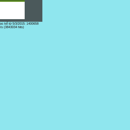
đọc kể từ 5/3/2015: 1400658
ors (3843034 hits)