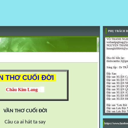
PHỤ TRÁCH B
VÕ THANH NGH
vothanhnghiag@y
NGUYỄN THANH
huunghi68dvb@y
Địa chỉ liên lạc:
thnlscantho.3@gm
Sáng lập : Dr 
Đặc San:
 THƠ CUỐI ĐỜI
Đặc san XUÂN C
Đặc san XUÂN T
Đặc san XUÂN N
Đặc san XUÂN Q
Châu Kim Lang
Đặc san XUÂN G
Đặc san XUÂN ẤT
Đặc san XUÂN B
Đặc san XUÂN Đ
Đặc san "Lưu Bút
Đặc san Lưu Bút N
VẦN THƠ CUỐI ĐỜI
Đặc san Lưu Bút N
Câu ca ai hát ta say
https://www.faceb