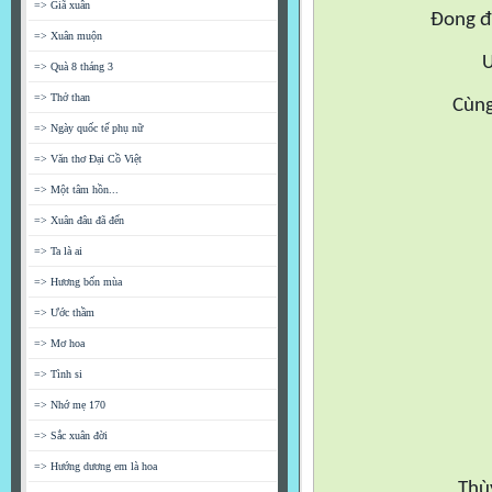
=> Giã xuân
Đong đ
=> Xuân muộn
Ư
=> Quà 8 tháng 3
=> Thở than
Cùng
=> Ngày quốc tế phụ nữ
=> Văn thơ Đại Cồ Việt
=> Một tâm hồn...
=> Xuân đâu đã đến
=> Ta là ai
=> Hương bốn mùa
=> Ước thầm
=> Mơ hoa
=> Tình si
=> Nhớ mẹ 170
=> Sắc xuân đời
=> Hướng dương em là hoa
Thù