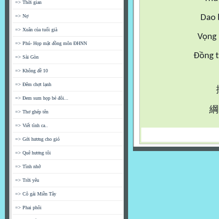
=> Thời gian
=> Nợ
Dao 
=> Xuân của tuổi già
Vọng 
=> Phú- Họp mặt đồng môn ĐHNN
Đồng t
=> Sài Gòn
=> Không đề 10
=> Đêm chợt lạnh
=> Đem sum họp bẻ đôi...
綱
=> Thơ ghép tên
=> Viết tình ca..
=> Gởi hương cho gió
=> Quê hương tôi
=> Tình nhớ
=> Trời yêu
=> Cô gái Miền Tây
=> Phai phôi