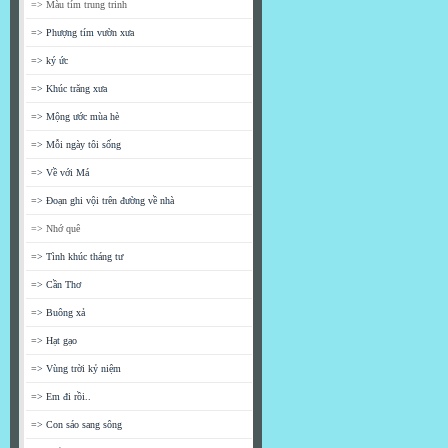
=> Màu tím trung trinh
=> Phượng tím vườn xưa
=> ký ức
=> Khúc trăng xưa
=> Mộng ước mùa hè
=> Mỗi ngày tôi sống
=> Về với Má
=> Đoạn ghi vội trên đường về nhà
=> Nhớ quê
=> Tình khúc tháng tư
=> Cần Thơ
=> Buông xả
=> Hạt gạo
=> Vùng trời kỷ niệm
=> Em đi rồi..
=> Con sáo sang sông