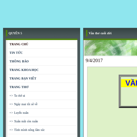
QUYỂN 5
Vần thơ cuối đời
TRANG CHỦ
TIN TỨC
9/4/2017
THÔNG BÁO
TRANG KHOA HỌC
TRANG BẠN VIẾT
VẦN
TRANG THƠ
=> Ta chờ ai
=> Ngày mai tôi sẽ về
=> Luyến xuân
=> Xuân mãi còn xuân
=> Tình mình nông lâm súc