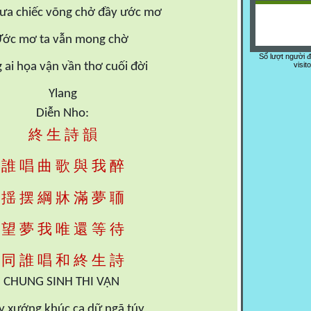
ưa chiếc võng chở đầy ước mơ
ớc mơ ta vẫn mong chờ
Số lượt người 
 ai họa vận vần thơ cuối đời
visit
Ylang
Diễn Nho:
終
生
詩
韻
誰
唱
曲
歌
與
我
醉
摆
聏
揺
綱
牀
滿
夢
望
夢
我
唯
還
等
待
同
誰
唱
和
終
生
詩
CHUNG SINH THI VẬN
y xướng khúc ca dữ ngã túy