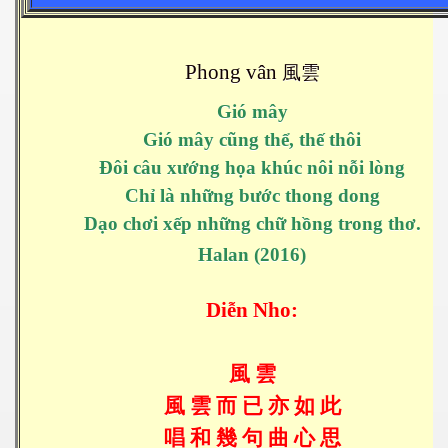
Phong vân
風
雲
Gió mây
Gió mây cũng thể, thế thôi
Đôi câu xướng họa khúc nôi nỗi lòng
Chỉ là những bước thong dong
Dạo chơi xếp những chữ hồng trong thơ.
Halan (2016)
Diễn Nho:
風
雲
風
雲
而
已
亦
如
此
唱
和
幾
句
曲
心
思