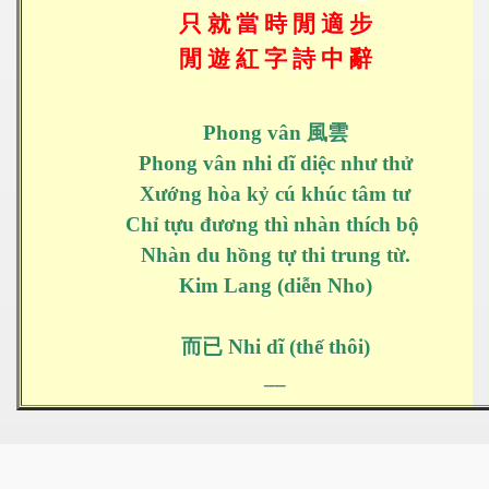
只
就
當
時
閒
適
步
閒
遊
紅
字
詩
中
辭
Phong vân
風雲
Phong vân nhi dĩ diệc như thử
Xướng hòa kỷ cú khúc tâm tư
Chỉ tựu đương thì nhàn thích bộ
Nhàn du hồng tự thi trung từ.
Kim Lang (diễn Nho)
而已
Nhi dĩ (thế thôi)
__