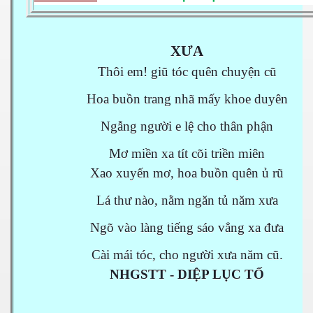
XƯA
Thôi em! giũ tóc quên chuyện cũ
Hoa buồn trang nhã mấy khoe duyên
Ngẫng người e lệ cho thân phận
Mơ miền xa tít cõi triền miên
Xao xuyến mơ, hoa buồn quên ủ rũ
Lá thư nào, nằm ngăn tủ năm xưa
Ngõ vào làng tiếng sáo vẳng xa đưa
Cài mái tóc, cho người xưa năm cũ.
NHGSTT - DIỆP LỤC TỐ