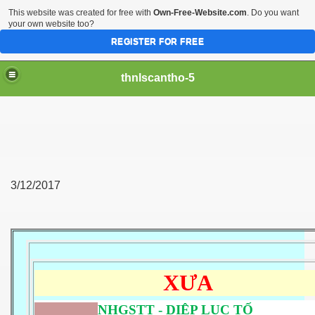
This website was created for free with
Own-Free-Website.com
. Do you want
your own website too?
REGISTER FOR FREE
thnlscantho-5
3/12/2017
X
Ư
A
NHGSTT - DIỆP LỤC TỐ