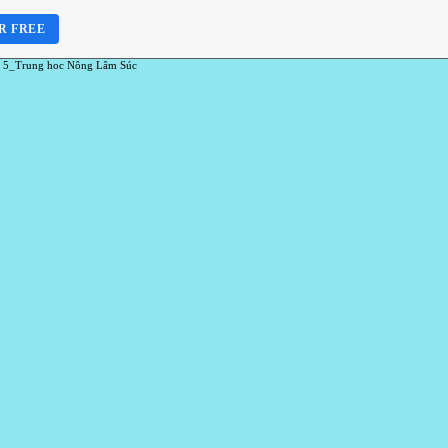
R FREE
 5_Trung hoc Nông Lâm Súc