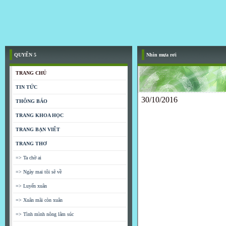
QUYỂN 5
Nhìn mưa rơi
TRANG CHỦ
TIN TỨC
30/10/2016
THÔNG BÁO
TRANG KHOA HỌC
TRANG BẠN VIẾT
TRANG THƠ
=> Ta chờ ai
=> Ngày mai tôi sẽ về
=> Luyến xuân
=> Xuân mãi còn xuân
=> Tình mình nông lâm súc