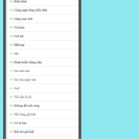
=> Biển khơi
=> Cùng nghe lòng thổn thức
=> Lãng mạn tình
=> Tự khúc
=> Gió hát
=> Nhớ mẹ
=> Mẹ
=> Đoản buồn tháng năm
=> Em nhớ anh
=> Em của ngày xưa
=> Say!
=> Tôi vẫn là tôi
=> Không đề cuối cùng
=> Nỗi lòng giã biệt
=> Có lẽ nào
=> Bài thơ giã biệt