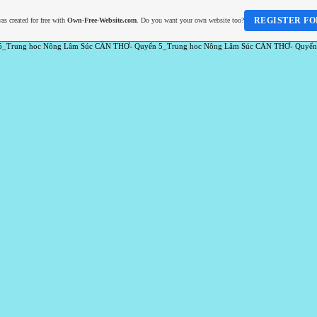
REGISTER FO
as created for free with
Own-Free-Website.com
. Do you want your own website too?
5_Trung hoc Nông Lâm Súc CẦN THƠ- Quyển 5_Trung hoc Nông Lâm Súc CẦN THƠ- Quyển