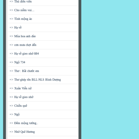
=> Thú điền viên
=> Cho niềm vui...
=> Tình mộng ảo
=> Hạ về
=> Mùa hoa anh đào
=> cơn mưa chợt đến
=> Hạ về gieo nhớ 884
=> Ngộ 734
=> Thơ : Bắt chước em
=> Thơ ghép tên BLL-NLS Bình Dượng
=> Xuân Viễn xứ
=> Hạ về gieo nhớ
=> Chiều quê
=> Ngộ
=> Đêm mộng tưởng..
=> Nhớ Quê Hương