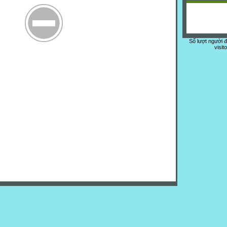
Số lượt người 
visit