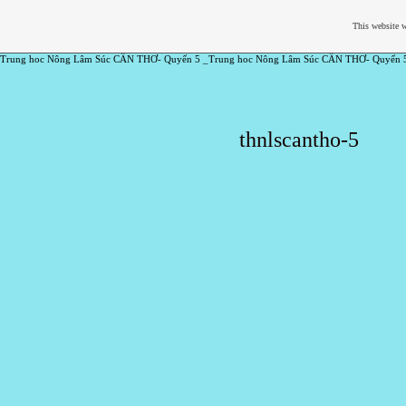
This website w
Trung hoc Nông Lâm Súc CẦN THƠ- Quyển 5 _Trung hoc Nông Lâm Súc CẦN THƠ- Quyển 
thnlscantho-5