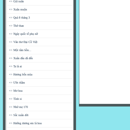
=> Giã xuân
=> Xuân muộn
=> Quà 8 tháng 3
=> Thở than
=> Ngày quốc tế phụ nữ
=> Văn thơ Đại Cồ Việt
=> Một tâm hồn...
=> Xuân đâu đã đến
=> Ta là ai
=> Hương bốn mùa
=> Ước thầm
=> Mơ hoa
=> Tình si
=> Nhớ mẹ 170
=> Sắc xuân đời
=> Hướng dương em là hoa