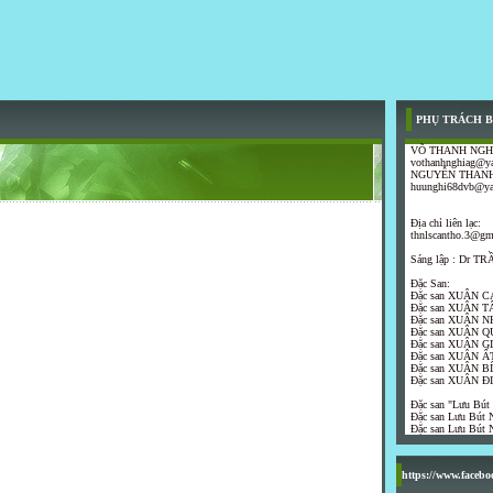
PHỤ TRÁCH B
VÕ THANH NGH
vothanhnghiag@y
NGUYỄN THANH
huunghi68dvb@y
Địa chỉ liên lạc:
thnlscantho.3@gm
Sáng lập : Dr 
Đặc San:
Đặc san XUÂN C
Đặc san XUÂN T
Đặc san XUÂN N
Đặc san XUÂN Q
Đặc san XUÂN G
Đặc san XUÂN ẤT
Đặc san XUÂN B
Đặc san XUÂN Đ
Đặc san "Lưu Bút
Đặc san Lưu Bút N
Đặc san Lưu Bút N
https://www.faceb