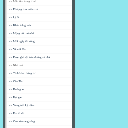
=> Màu tím trung trinh
=> Phượng tím vườn xưa
=> ký ức
=> Khúc trăng xưa
=> Mộng ước mùa hè
=> Mỗi ngày tôi sống
=> Về với Má
=> Đoạn ghi vội trên đường về nhà
=> Nhớ quê
=> Tình khúc tháng tư
=> Cần Thơ
=> Buông xả
=> Hạt gạo
=> Vùng trời kỷ niệm
=> Em đi rồi..
=> Con sáo sang sông