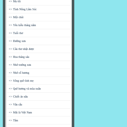
=> Mẹ tôi
=> Tình Nông Lâm Súc
=> Một chút
=> Yêu kiều tháng năm
=> Tuổi thơ
=> Đường xưa
=> Câu thơ nhặt được
=> Hoa tháng sáu
=> Nhớ trường xưa
=> Nhớ cố hương
=> Sông quê tình mẹ
=> Quê hương và mùa xuân
=> Chiếc áo nâu
=> Vân cẩu
=> Mãi là Việt Nam
=> Tâm