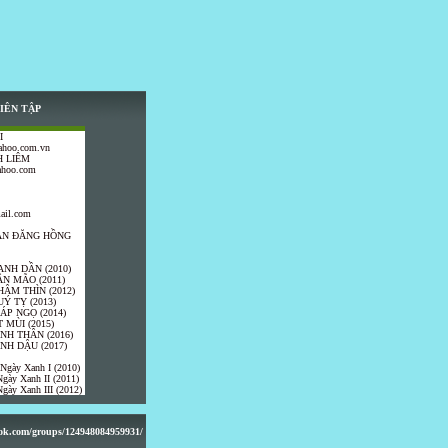
IÊN TẬP
I
ahoo.com.vn
 LIÊM
ahoo.com
ail.com
TRẦN ĐĂNG HỒNG
ANH DẦN (2010)
ÂN MÃO (2011)
HÂM THÌN (2012)
UÝ TỴ (2013)
IÁP NGỌ (2014)
 MÙI (2015)
ÍNH THÂN (2016)
INH DẬU (2017)
 Ngày Xanh I (2010)
gày Xanh II (2011)
gày Xanh III (2012)
ook.com/groups/124948084959931/