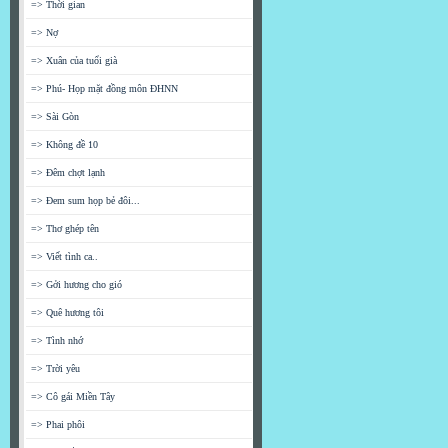
=> Thời gian
=> Nợ
=> Xuân của tuổi già
=> Phú- Họp mặt đồng môn ĐHNN
=> Sài Gòn
=> Không đề 10
=> Đêm chợt lạnh
=> Đem sum họp bẻ đôi...
=> Thơ ghép tên
=> Viết tình ca..
=> Gởi hương cho gió
=> Quê hương tôi
=> Tình nhớ
=> Trời yêu
=> Cô gái Miền Tây
=> Phai phôi