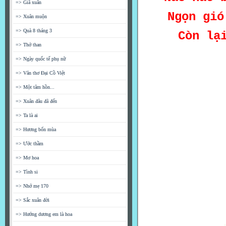
=> Giã xuân
Ngọn gió
=> Xuân muộn
=> Quà 8 tháng 3
Còn lạ
=> Thở than
=> Ngày quốc tế phụ nữ
=> Văn thơ Đại Cồ Việt
=> Một tâm hồn...
=> Xuân đâu đã đến
=> Ta là ai
=> Hương bốn mùa
=> Ước thầm
=> Mơ hoa
=> Tình si
=> Nhớ mẹ 170
=> Sắc xuân đời
=> Hướng dương em là hoa