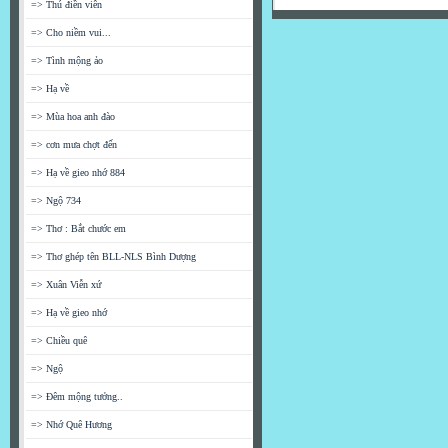
=> Thú điền viên
=> Cho niềm vui...
=> Tình mộng ảo
=> Hạ về
=> Mùa hoa anh đào
=> cơn mưa chợt đến
=> Hạ về gieo nhớ 884
=> Ngộ 734
=> Thơ : Bắt chước em
=> Thơ ghép tên BLL-NLS Bình Dượng
=> Xuân Viễn xứ
=> Hạ về gieo nhớ
=> Chiều quê
=> Ngộ
=> Đêm mộng tưởng..
=> Nhớ Quê Hương