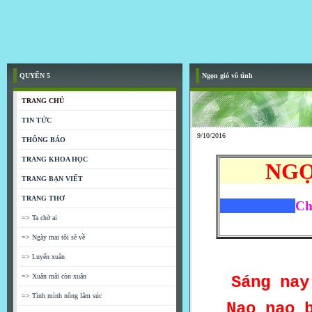
QUYỂN 5
Ngọn gió vô tình
TRANG CHỦ
TIN TỨC
9/10/2016
THÔNG BÁO
TRANG KHOA HỌC
NGỌ
TRANG BẠN VIẾT
TRANG THƠ
Ch
=> Ta chờ ai
=> Ngày mai tôi sẽ về
=> Luyến xuân
=> Xuân mãi còn xuân
Sáng nay
=> Tình mình nông lâm súc
Nao nao 