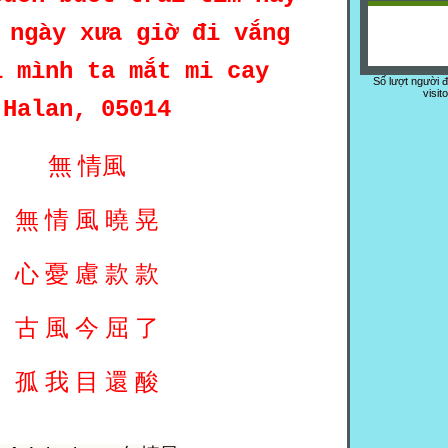
 ngày xưa giờ đi vắng
i mình ta mắt mi cay
Số lượt người 
visit
Halan, 05014
無
情風
無
情
風
曉
晃
心
憂
慮
款
款
古
風
今
屈
了
孤
我
目
還
酸