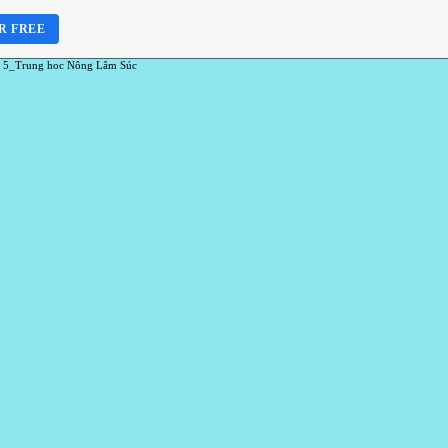
R FREE
 5_Trung hoc Nông Lâm Súc