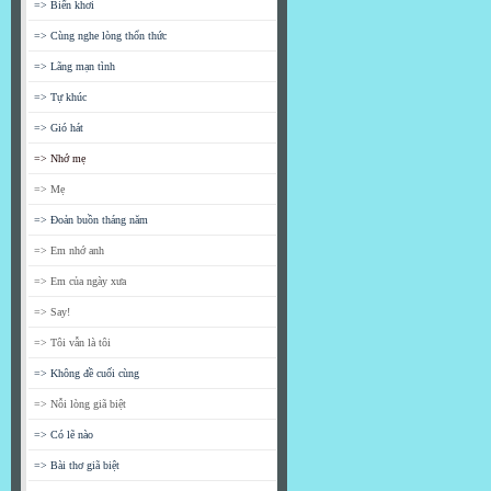
=> Biển khơi
=> Cùng nghe lòng thổn thức
=> Lãng mạn tình
=> Tự khúc
=> Gió hát
=> Nhớ mẹ
=> Mẹ
=> Đoản buồn tháng năm
=> Em nhớ anh
=> Em của ngày xưa
=> Say!
=> Tôi vẫn là tôi
=> Không đề cuối cùng
=> Nỗi lòng giã biệt
=> Có lẽ nào
=> Bài thơ giã biệt