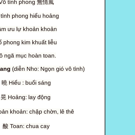
Vô tình phong
無情風
 tình phong hiểu hoảng
âm ưu lự khoản khoản
 phong kim khuất liễu
ô ngã mục hoàn toan.
Lang
(diễn Nho: Ngọn gió vô tình)
曉
Hiểu : buổi sáng
晃
Hoảng: lay động
̉n khoản: chập chờn, lê thê
酸
Toan: chua ca
y