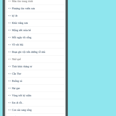
=> Màu tím trung trinh
=> Phượng tím vườn xưa
=> ký ức
=> Khúc trăng xưa
=> Mộng ước mùa hè
=> Mỗi ngày tôi sống
=> Về với Má
=> Đoạn ghi vội trên đường về nhà
=> Nhớ quê
=> Tình khúc tháng tư
=> Cần Thơ
=> Buông xả
=> Hạt gạo
=> Vùng trời kỷ niệm
=> Em đi rồi..
=> Con sáo sang sông