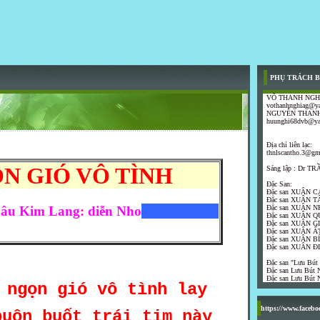
PHỤ TRÁCH B
VÕ THANH NGH
vothanhnghiag@y
NGUYỄN THANH
huunghi68dvb@y
Địa chỉ liên lạc:
thnlscantho.3@gm
N GIÓ VÔ TÌNH
Sáng lập : Dr 
Đặc San:
Đặc san XUÂN C
Đặc san XUÂN T
âu Kim Lang: diễn Nho
Đặc san XUÂN N
Đặc san XUÂN Q
Đặc san XUÂN G
Đặc san XUÂN ẤT
Đặc san XUÂN B
Đặc san XUÂN Đ
Đặc san "Lưu Bút
Đặc san Lưu Bút N
Đặc san Lưu Bút N
 ngọn gió vô tình lay
https://www.faceb
buôn buốt trái tim này