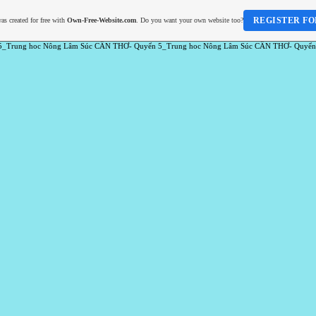
REGISTER FO
as created for free with
Own-Free-Website.com
. Do you want your own website too?
5_Trung hoc Nông Lâm Súc CẦN THƠ- Quyển 5_Trung hoc Nông Lâm Súc CẦN THƠ- Quyển