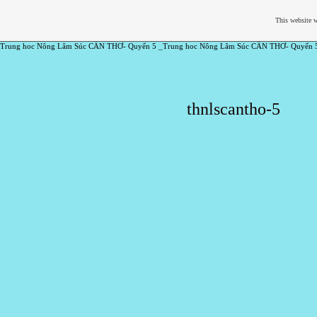
This website w
Trung hoc Nông Lâm Súc CẦN THƠ- Quyển 5 _Trung hoc Nông Lâm Súc CẦN THƠ- Quyển 
thnlscantho-5