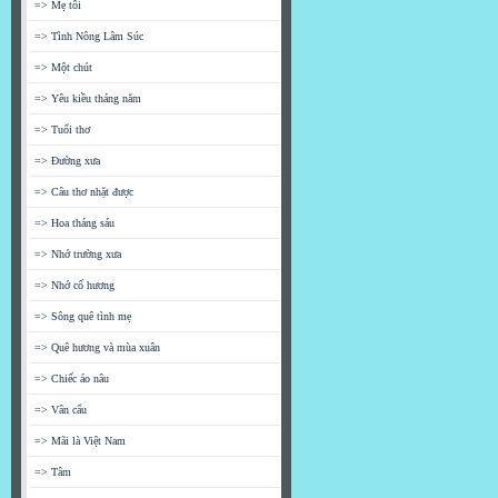
=> Mẹ tôi
=> Tình Nông Lâm Súc
=> Một chút
=> Yêu kiều tháng năm
=> Tuổi thơ
=> Đường xưa
=> Câu thơ nhặt được
=> Hoa tháng sáu
=> Nhớ trường xưa
=> Nhớ cố hương
=> Sông quê tình mẹ
=> Quê hương và mùa xuân
=> Chiếc áo nâu
=> Vân cẩu
=> Mãi là Việt Nam
=> Tâm