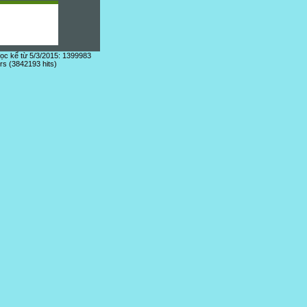
đọc kể từ 5/3/2015: 1399983
ors (3842193 hits)