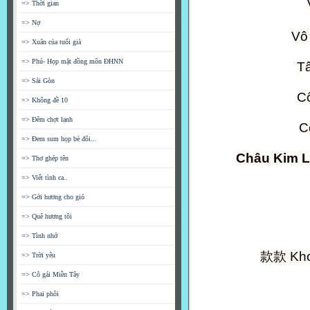
=> Thời gian
=> Nợ
Vô
=> Xuân của tuổi già
=> Phú- Họp mặt đồng môn ĐHNN
T
=> Sài Gòn
Cổ
=> Không đề 10
=> Đêm chợt lạnh
C
=> Đem sum họp bẻ đôi...
Châu Kim 
=> Thơ ghép tên
=> Viết tình ca..
=> Gởi hương cho gió
=> Quê hương tôi
=> Tình nhớ
款款
Khoa
=> Trời yêu
=> Cô gái Miền Tây
=> Phai phôi