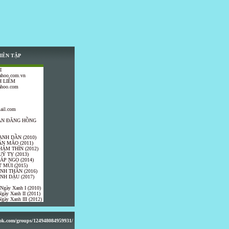
IÊN TẬP
I
ahoo.com.vn
 LIÊM
ahoo.com
ail.com
TRẦN ĐĂNG HỒNG
ANH DẦN (2010)
ÂN MÃO (2011)
HÂM THÌN (2012)
UÝ TỴ (2013)
IÁP NGỌ (2014)
 MÙI (2015)
ÍNH THÂN (2016)
INH DẬU (2017)
 Ngày Xanh I (2010)
gày Xanh II (2011)
gày Xanh III (2012)
ook.com/groups/124948084959931/