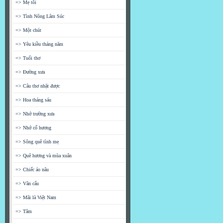
=> Mẹ tôi
=> Tình Nông Lâm Súc
=> Một chút
=> Yêu kiều tháng năm
=> Tuổi thơ
=> Đường xưa
=> Câu thơ nhặt được
=> Hoa tháng sáu
=> Nhớ trường xưa
=> Nhớ cố hương
=> Sông quê tình mẹ
=> Quê hương và mùa xuân
=> Chiếc áo nâu
=> Vân cẩu
=> Mãi là Việt Nam
=> Tâm