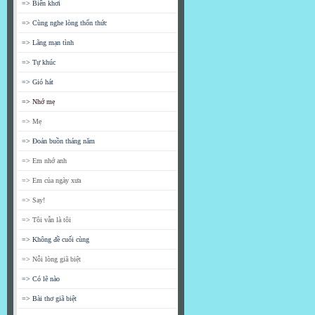
=> Biển khơi
=> Cùng nghe lòng thổn thức
=> Lãng mạn tình
=> Tự khúc
=> Gió hát
=> Nhớ mẹ
=> Mẹ
=> Đoản buồn tháng năm
=> Em nhớ anh
=> Em của ngày xưa
=> Say!
=> Tôi vẫn là tôi
=> Không đề cuối cùng
=> Nỗi lòng giã biệt
=> Có lẽ nào
=> Bài thơ giã biệt