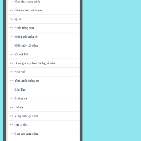
=> Màu tím trung trinh
=> Phượng tím vườn xưa
=> ký ức
=> Khúc trăng xưa
=> Mộng ước mùa hè
=> Mỗi ngày tôi sống
=> Về với Má
=> Đoạn ghi vội trên đường về nhà
=> Nhớ quê
=> Tình khúc tháng tư
=> Cần Thơ
=> Buông xả
=> Hạt gạo
=> Vùng trời kỷ niệm
=> Em đi rồi..
=> Con sáo sang sông