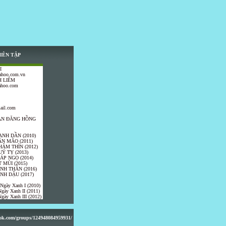
IÊN TẬP
I
ahoo.com.vn
 LIÊM
ahoo.com
ail.com
TRẦN ĐĂNG HỒNG
ANH DẦN (2010)
ÂN MÃO (2011)
HÂM THÌN (2012)
UÝ TỴ (2013)
IÁP NGỌ (2014)
 MÙI (2015)
ÍNH THÂN (2016)
INH DẬU (2017)
 Ngày Xanh I (2010)
gày Xanh II (2011)
gày Xanh III (2012)
ook.com/groups/124948084959931/