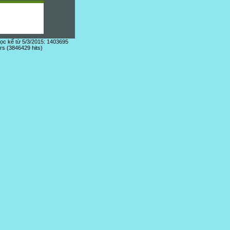
đọc kể từ 5/3/2015: 1403695
ors (3846429 hits)