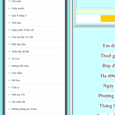
=> Giã xuân
=> Xuân muộn
=> Quà 8 tháng 3
Di
=> Thở than
=> Ngày quốc tế phụ nữ
=> Văn thơ Đại Cồ Việt
=> Một tâm hồn...
Em đã
=> Xuân đâu đã đến
Thuở gi
=> Ta là ai
Búp đ
=> Hương bốn mùa
=> Ước thầm
Hạ ướm
=> Mơ hoa
Ngày 
=> Tình si
Phượng 
=> Nhớ mẹ 170
=> Sắc xuân đời
Tháng b
=> Hướng dương em là hoa