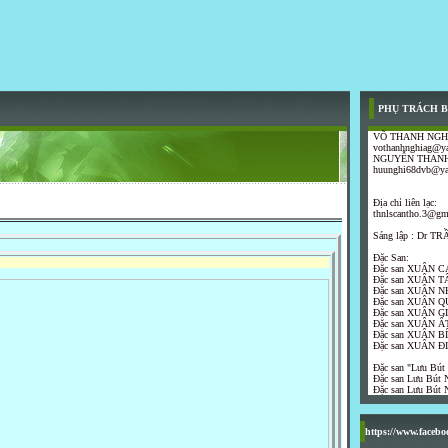
PHỤ TRÁCH B
VÕ THANH NGH
vothanhnghiag@y
NGUYỄN THANH
huunghi68dvb@y
Địa chỉ liên lạc:
thnlscantho.3@gm
Sáng lập : Dr 
Đặc San:
Đặc san XUÂN C
Đặc san XUÂN T
Đặc san XUÂN N
Đặc san XUÂN Q
Đặc san XUÂN G
Đặc san XUÂN ẤT
Đặc san XUÂN B
Đặc san XUÂN Đ
Đặc san "Lưu Bút
Đặc san Lưu Bút N
Đặc san Lưu Bút N
https://www.faceb