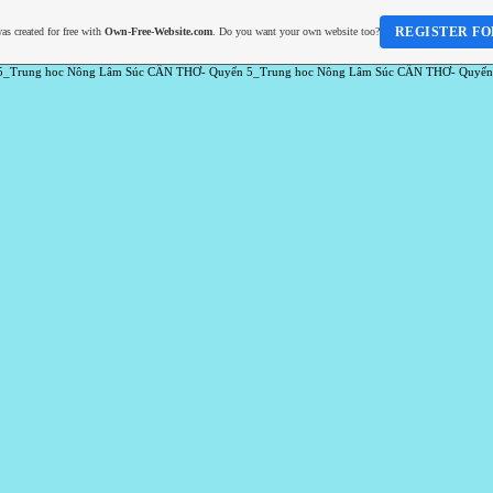
REGISTER FO
as created for free with
Own-Free-Website.com
. Do you want your own website too?
5_Trung hoc Nông Lâm Súc CẦN THƠ- Quyển 5_Trung hoc Nông Lâm Súc CẦN THƠ- Quyển