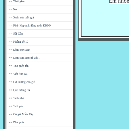
Em nhoẻn
=> Thời gian
=> Nợ
=> Xuân của tuổi già
=> Phú- Họp mặt đồng môn ĐHNN
=> Sài Gòn
=> Không đề 10
=> Đêm chợt lạnh
=> Đem sum họp bẻ đôi...
=> Thơ ghép tên
=> Viết tình ca..
=> Gởi hương cho gió
=> Quê hương tôi
=> Tình nhớ
=> Trời yêu
=> Cô gái Miền Tây
=> Phai phôi