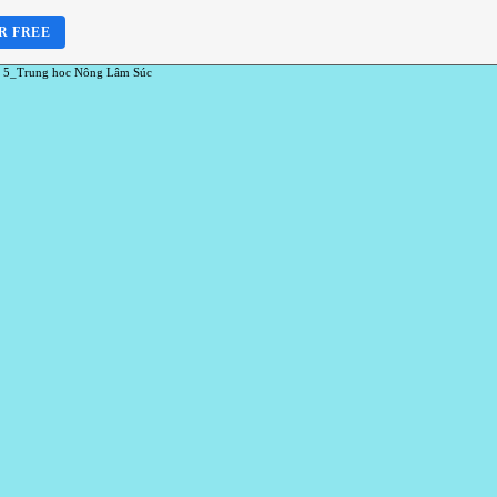
R FREE
 5_Trung hoc Nông Lâm Súc