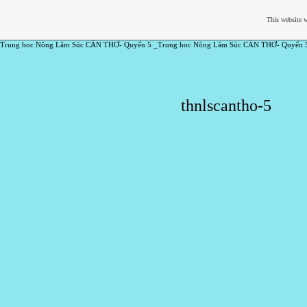
This website w
Trung hoc Nông Lâm Súc CẦN THƠ- Quyển 5 _Trung hoc Nông Lâm Súc CẦN THƠ- Quyển 
thnlscantho-5