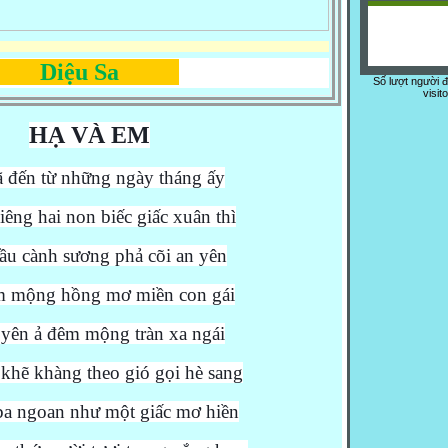
ệu Sa
Số lượt người 
visit
HẠ VÀ EM
 đến từ những ngày tháng ấy
êng hai non biếc giấc xuân thì
ầu cành sương phả cõi an yên
 mộng hồng mơ miền con gái
yên ả đêm mộng tràn xa ngái
khẽ khàng theo gió gọi hè sang
a ngoan như một giấc mơ hiền