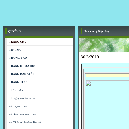
QUYỂN 5
Ha va em ( Diệu Sa)
TRANG CHỦ
TIN TỨC
30/3/2019
THÔNG BÁO
TRANG KHOA HỌC
TRANG BẠN VIẾT
TRANG THƠ
=> Ta chờ ai
=> Ngày mai tôi sẽ về
=> Luyến xuân
=> Xuân mãi còn xuân
=> Tình mình nông lâm súc