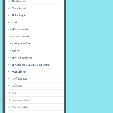
=> Thú điền viên
=> Cho niềm vui...
=> Tình mộng ảo
=> Hạ về
=> Mùa hoa anh đào
=> cơn mưa chợt đến
=> Hạ về gieo nhớ 884
=> Ngộ 734
=> Thơ : Bắt chước em
=> Thơ ghép tên BLL-NLS Bình Dượng
=> Xuân Viễn xứ
=> Hạ về gieo nhớ
=> Chiều quê
=> Ngộ
=> Đêm mộng tưởng..
=> Nhớ Quê Hương