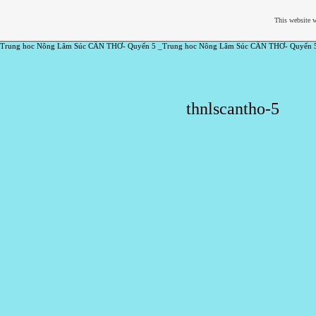
This website w
Trung hoc Nông Lâm Súc CẦN THƠ- Quyển 5 _Trung hoc Nông Lâm Súc CẦN THƠ- Quyển 
thnlscantho-5