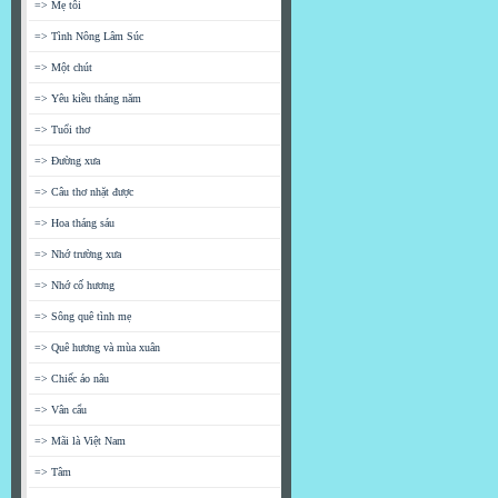
=> Mẹ tôi
=> Tình Nông Lâm Súc
=> Một chút
=> Yêu kiều tháng năm
=> Tuổi thơ
=> Đường xưa
=> Câu thơ nhặt được
=> Hoa tháng sáu
=> Nhớ trường xưa
=> Nhớ cố hương
=> Sông quê tình mẹ
=> Quê hương và mùa xuân
=> Chiếc áo nâu
=> Vân cẩu
=> Mãi là Việt Nam
=> Tâm