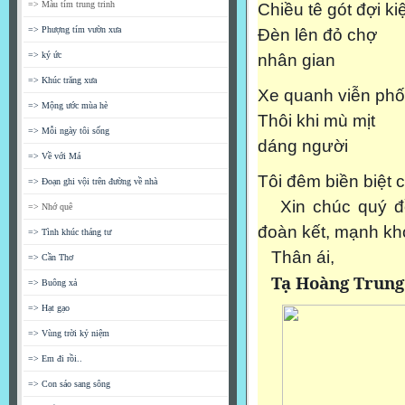
=> Màu tím trung trinh
Chiều tê gót đợi ki
=> Phượng tím vườn xưa
Đèn lên đỏ chợ
=> ký ức
nhân gian
=> Khúc trăng xưa
Xe quanh viễn phố
=> Mộng ước mùa hè
Thôi khi mù mịt
=> Mỗi ngày tôi sống
dáng người
=> Về với Má
Tôi đêm biền biệt 
=> Đoạn ghi vội trên đường về nhà
Xin chúc quý đồ
=> Nhớ quê
đoàn kết, mạnh kho
=> Tình khúc tháng tư
Thân ái,
=> Cần Thơ
Tạ Hoàng Trung
=> Buông xả
=> Hạt gạo
=> Vùng trời kỷ niệm
=> Em đi rồi..
=> Con sáo sang sông