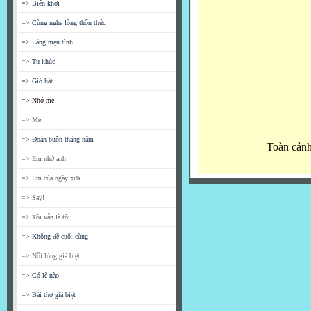
=> Biển khơi
=> Cùng nghe lòng thổn thức
=> Lãng mạn tình
=> Tự khúc
=> Gió hát
=> Nhớ mẹ
=> Mẹ
=> Đoản buồn tháng năm
Toàn cảnh
=> Em nhớ anh
=> Em của ngày xưa
=> Say!
=> Tôi vẫn là tôi
=> Không đề cuối cùng
=> Nỗi lòng giã biệt
=> Có lẽ nào
=> Bài thơ giã biệt