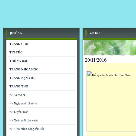
QUYỂN 5
Tâm tình
TRANG CHỦ
TIN TỨC
20/11/2016
THÔNG BÁO
TRANG KHOA HỌC
TRANG BẠN VIẾT
TRANG THƠ
=> Ta chờ ai
=> Ngày mai tôi sẽ về
=> Luyến xuân
=> Xuân mãi còn xuân
=> Tình mình nông lâm súc