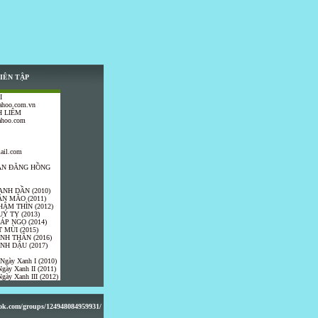
IÊN TẬP
I
ahoo.com.vn
 LIÊM
ahoo.com
ail.com
TRẦN ĐĂNG HỒNG
ANH DẦN (2010)
ÂN MÃO (2011)
HÂM THÌN (2012)
UÝ TỴ (2013)
IÁP NGỌ (2014)
 MÙI (2015)
ÍNH THÂN (2016)
INH DẬU (2017)
 Ngày Xanh I (2010)
gày Xanh II (2011)
gày Xanh III (2012)
ook.com/groups/124948084959931/