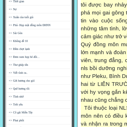
=> Thời gian
tôi được bay nhảy
=> Nợ
phá mọi gai gông 
=> Xuân của tuổi già
tin vào cuộc số
=> Phú- Họp mặt đồng môn ĐHNN
những tâm tình, l
=> Sài Gòn
cảm giác như trở v
=> Không đề 10
Quý đồng môn mu
=> Đêm chợt lạnh
lớn mạnh và đoàn 
=> Đem sum họp bẻ đôi...
viên, trung đẳng,
=> Thơ ghép tên
nls bồi dưỡng ngh
=> Viết tình ca..
như Pleku, Bình 
=> Gởi hương cho gió
hai từ LIÊN TRƯỜ
=> Quê hương tôi
với hy vọng gắn kế
=> Tình nhớ
nhau cũng chẳng có
=> Trời yêu
Tôi thuộc loại NL
=> Cô gái Miền Tây
môn nên có điều k
=> Phai phôi
và nhận ra trong