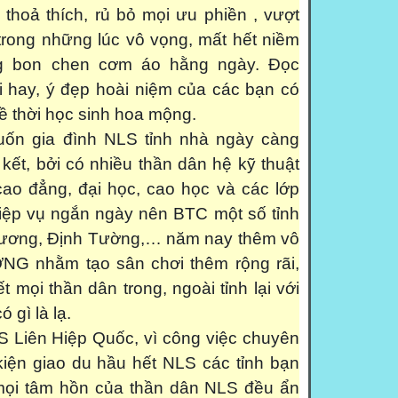
 thoả thích, rủ bỏ mọi ưu phiền , vượt
trong những lúc vô vọng, mất hết niềm
ng bon chen cơm áo hằng ngày. Đọc
ời hay, ý đẹp hoài niệm của các bạn có
ề thời học sinh hoa mộng.
ốn gia đình NLS tỉnh nhà ngày càng
kết, bởi có nhiều thần dân hệ kỹ thuật
 cao đẳng, đại học, cao học và các lớp
iệp vụ ngắn ngày nên BTC một số tỉnh
Dương, Định Tường,… năm nay thêm vô
NG nhằm tạo sân chơi thêm rộng rãi,
t mọi thần dân trong, ngoài tỉnh lại với
 gì là lạ.
S Liên Hiệp Quốc, vì công việc chuyên
iện giao du hầu hết NLS các tỉnh bạn
 mọi tâm hồn của thần dân NLS đều ẩn