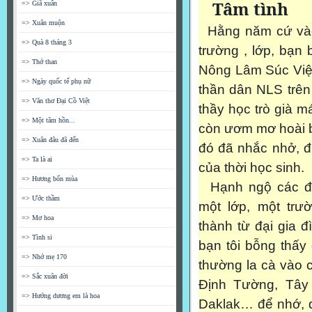
Tâm tình
=> Giã xuân
=> Xuân muộn
Hằng năm cứ vào 
=> Quà 8 tháng 3
trường , lớp, bạn 
=> Thở than
Nông Lâm Súc Việt
=> Ngày quốc tế phụ nữ
thần dân NLS trên
=> Văn thơ Đại Cồ Việt
thầy học trò già 
=> Một tâm hồn...
còn ươm mơ hoài b
=> Xuân đâu đã đến
đó đã nhắc nhở, đ
=> Ta là ai
của thời học sinh.
=> Hương bốn mùa
Hạnh ngộ các đ
=> Ước thầm
một lớp, một trư
=> Mơ hoa
thành từ đại gia 
=> Tình si
bạn tôi bỗng thấy 
=> Nhớ mẹ 170
thường la cà vào 
=> Sắc xuân đời
Định Tường, Tây
=> Hướng dương em là hoa
Daklak… để nhớ, để