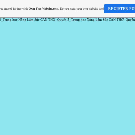
REGISTER FO
as created for free with
Own-Free-Website.com
. Do you want your own website too?
5_Trung hoc Nông Lâm Súc CẦN THƠ- Quyển 5_Trung hoc Nông Lâm Súc CẦN THƠ- Quyển