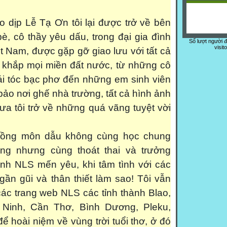
dịp Lễ Tạ Ơn tôi lại được trở về bên
bè, cô thầy yêu dấu, trong đại gia đình
Số lượt người 
visit
 Nam, được gặp gỡ giao lưu với tất cả
 khắp mọi miền đất nước, từ những cô
mái tóc bạc phơ đến những em sinh viên
ảo nơi ghế nhà trường, tất cả hình ảnh
ưa tôi trở về những quá vãng tuyệt vời
ồng môn dẫu không cùng học chung
ờng nhưng cùng thoát thai và trưởng
đình NLS mến yêu, khi tâm tình với các
gần gũi và thân thiết làm sao! Tôi vẫn
các trang web NLS các tỉnh thành Blao,
 Ninh, Cần Thơ, Bình Dương, Pleku,
 hoài niệm về vùng trời tuổi thơ, ở đó