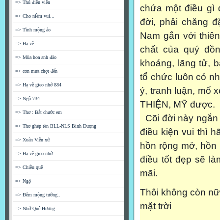
=> Thú điền viên
chứa một điều gì 
=> Cho niềm vui...
đời, phải chăng 
=> Tình mộng ảo
Nam gắn với thiên
=> Hạ về
chất của quý đồ
=> Mùa hoa anh đào
khoáng, lãng tử, 
=> cơn mưa chợt đến
tổ chức luôn có n
=> Hạ về gieo nhớ 884
ý, tranh luận, mổ 
=> Ngộ 734
THIỆN, MỸ được.
=> Thơ : Bắt chước em
Cõi đời này ngắn 
=> Thơ ghép tên BLL-NLS Bình Dượng
điều kiện vui thì 
=> Xuân Viễn xứ
hồn rộng mở, hồn
=> Hạ về gieo nhớ
điều tốt đẹp sẽ l
=> Chiều quê
mãi.
=> Ngộ
Thôi không còn n
=> Đêm mộng tưởng..
mặt trời
=> Nhớ Quê Hương