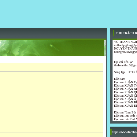
PHỤ TRÁCH B
VÕ THANH NGH
vothanhnghiag@y
NGUYỄN THANH
huunghi68dvb@y
Địa chỉ liên lạc:
thnlscantho.3@gm
Sáng lập : Dr 
Đặc San:
Đặc san XUÂN C
Đặc san XUÂN T
Đặc san XUÂN N
Đặc san XUÂN Q
Đặc san XUÂN G
Đặc san XUÂN ẤT
Đặc san XUÂN B
Đặc san XUÂN Đ
Đặc san "Lưu Bút
Đặc san Lưu Bút N
Đặc san Lưu Bút N
https://www.faceb