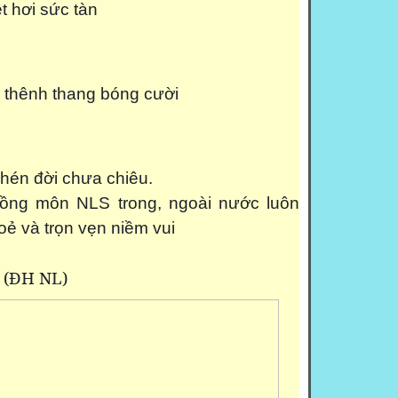
ệt hơi sức tàn
 thênh thang bóng cười
chén đời chưa chiêu.
ng môn NLS trong, ngoài nước luôn
ẻ và trọn vẹn niềm vui
(ĐH NL)