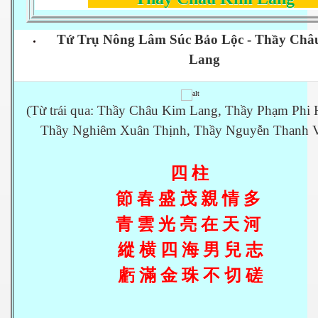
Tứ Trụ Nông Lâm Súc Bảo Lộc - Thầy Châ
Lang
(Từ trái qua: Thầy Châu Kim Lang, Thầy Phạm Phi 
Thầy Nghiêm Xuân Thịnh, Thầy Nguyễn Thanh 
四
柱
節
春
盛
茂
親
情
多
青
雲
光
亮
在
天
河
縱
横
四
海
男
兒
志
虧
滿
金
珠
不
切
磋