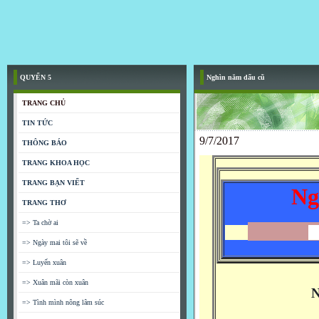
QUYỂN 5
Nghìn năm dấu cũ
TRANG CHỦ
TIN TỨC
9/7/2017
THÔNG BÁO
TRANG KHOA HỌC
TRANG BẠN VIẾT
Ng
TRANG THƠ
=> Ta chờ ai
N
=> Ngày mai tôi sẽ về
=> Luyến xuân
=> Xuân mãi còn xuân
=> Tình mình nông lâm súc