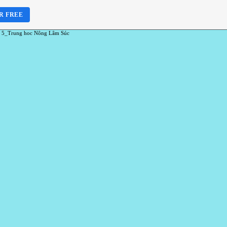
R FREE
 5_Trung hoc Nông Lâm Súc