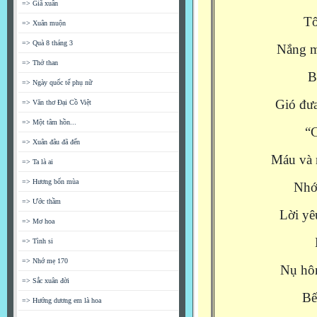
=> Giã xuân
Tô
=> Xuân muộn
=> Quà 8 tháng 3
Nắng m
=> Thở than
B
=> Ngày quốc tế phụ nữ
Gió đưa
=> Văn thơ Đại Cồ Việt
=> Một tâm hồn...
“C
=> Xuân đâu đã đến
Máu và 
=> Ta là ai
=> Hương bốn mùa
Nhớ
=> Ước thầm
Lời yê
=> Mơ hoa
=> Tình si
=> Nhớ mẹ 170
Nụ hôn
=> Sắc xuân đời
Bế
=> Hướng dương em là hoa