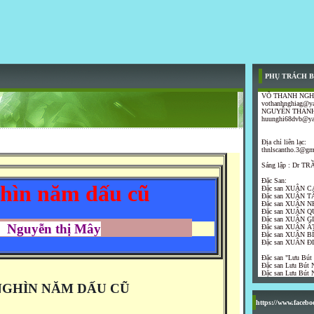
PHỤ TRÁCH B
VÕ THANH NGH
vothanhnghiag@y
NGUYỄN THANH
huunghi68dvb@y
Địa chỉ liên lạc:
thnlscantho.3@gm
Sáng lập : Dr 
Đặc San:
hìn năm dấu cũ
Đặc san XUÂN C
Đặc san XUÂN T
Đặc san XUÂN N
Đặc san XUÂN Q
Đặc san XUÂN G
guyễn thị Mây
Đặc san XUÂN ẤT
Đặc san XUÂN B
Đặc san XUÂN Đ
Đặc san "Lưu Bút
Đặc san Lưu Bút N
Đặc san Lưu Bút N
NGHÌN NĂM DẤU CŨ
https://www.faceb