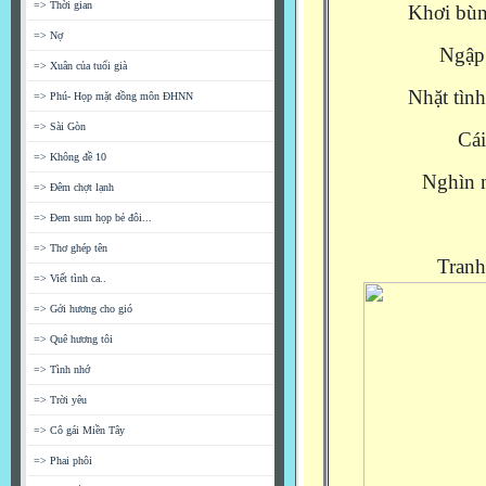
=> Thời gian
Khơi bùn
=> Nợ
Ngập 
=> Xuân của tuổi già
Nhặt tình
=> Phú- Họp mặt đồng môn ĐHNN
=> Sài Gòn
Cái
=> Không đề 10
Nghìn n
=> Đêm chợt lạnh
=> Đem sum họp bẻ đôi...
=> Thơ ghép tên
Tranh
=> Viết tình ca..
=> Gởi hương cho gió
=> Quê hương tôi
=> Tình nhớ
=> Trời yêu
=> Cô gái Miền Tây
=> Phai phôi