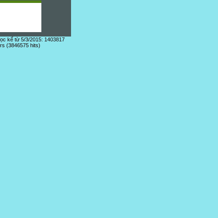
đọc kể từ 5/3/2015: 1403817
ors (3846575 hits)