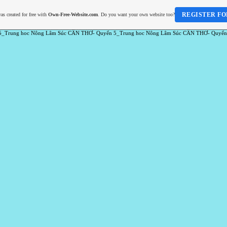
REGISTER FO
as created for free with
Own-Free-Website.com
. Do you want your own website too?
5_Trung hoc Nông Lâm Súc CẦN THƠ- Quyển 5_Trung hoc Nông Lâm Súc CẦN THƠ- Quyển