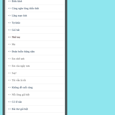
=> Biển khơi
=> Cùng nghe lòng thổn thức
=> Lãng mạn tình
=> Tự khúc
=> Gió hát
=> Nhớ mẹ
=> Mẹ
=> Đoản buồn tháng năm
=> Em nhớ anh
=> Em của ngày xưa
=> Say!
=> Tôi vẫn là tôi
=> Không đề cuối cùng
=> Nỗi lòng giã biệt
=> Có lẽ nào
=> Bài thơ giã biệt