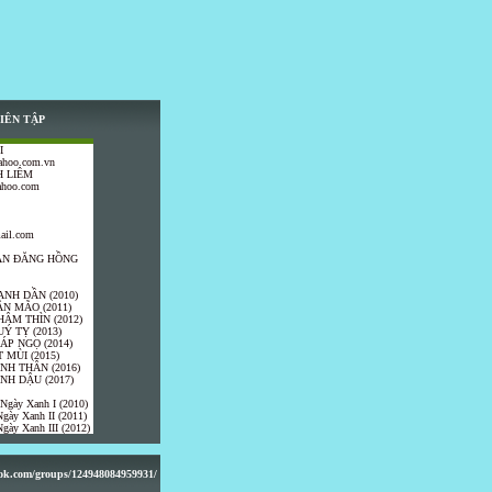
IÊN TẬP
I
ahoo.com.vn
 LIÊM
ahoo.com
ail.com
TRẦN ĐĂNG HỒNG
ANH DẦN (2010)
ÂN MÃO (2011)
HÂM THÌN (2012)
UÝ TỴ (2013)
IÁP NGỌ (2014)
 MÙI (2015)
ÍNH THÂN (2016)
INH DẬU (2017)
 Ngày Xanh I (2010)
gày Xanh II (2011)
gày Xanh III (2012)
ook.com/groups/124948084959931/