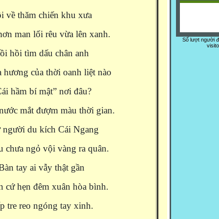
i về thăm chiến khu xưa
ơn man lối rêu vừa lên xanh.
Số lượt người 
visit
ồi hồi tìm dấu chân anh
 hương của thời oanh liệt nào
ái hầm bí mật” nơi đâu?
nước mắt đượm màu thời gian.
 người du kích Cái Ngang
u chưa ngỏ vội vàng ra quân.
Bàn tay ai vẫy thật gần
 cứ hẹn đêm xuân hòa bình.
p tre reo ngóng tay xinh.