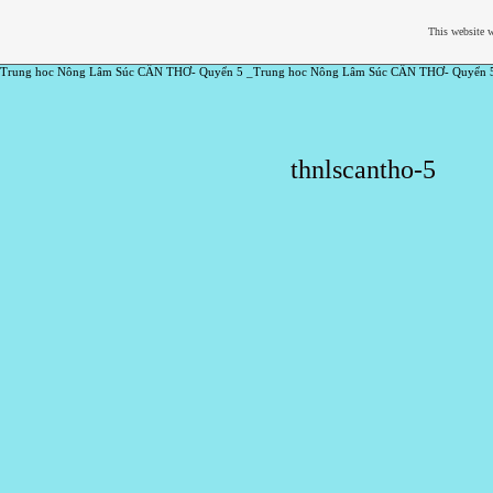
This website w
Trung hoc Nông Lâm Súc CẦN THƠ- Quyển 5 _Trung hoc Nông Lâm Súc CẦN THƠ- Quyển 
thnlscantho-5