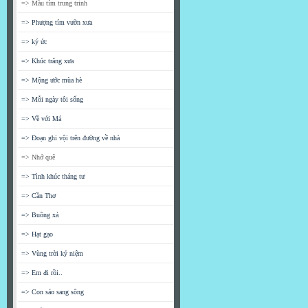
=> Màu tím trung trinh
=> Phượng tím vườn xưa
=> ký ức
=> Khúc trăng xưa
=> Mộng ước mùa hè
=> Mỗi ngày tôi sống
=> Về với Má
=> Đoạn ghi vội trên đường về nhà
=> Nhớ quê
=> Tình khúc tháng tư
=> Cần Thơ
=> Buông xả
=> Hạt gạo
=> Vùng trời kỷ niệm
=> Em đi rồi..
=> Con sáo sang sông