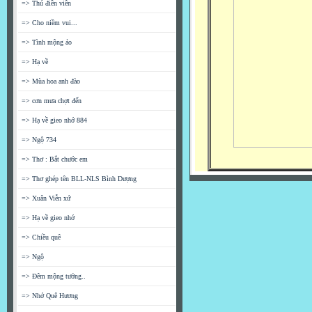
=> Thú điền viên
=> Cho niềm vui...
=> Tình mộng ảo
=> Hạ về
=> Mùa hoa anh đào
=> cơn mưa chợt đến
=> Hạ về gieo nhớ 884
=> Ngộ 734
=> Thơ : Bắt chước em
=> Thơ ghép tên BLL-NLS Bình Dượng
=> Xuân Viễn xứ
=> Hạ về gieo nhớ
=> Chiều quê
=> Ngộ
=> Đêm mộng tưởng..
=> Nhớ Quê Hương