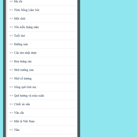
=> Mẹ tôi
=> Tình Nông Lâm Súc
=> Một chút
=> Yêu kiều tháng năm
=> Tuổi thơ
=> Đường xưa
=> Câu thơ nhặt được
=> Hoa tháng sáu
=> Nhớ trường xưa
=> Nhớ cố hương
=> Sông quê tình mẹ
=> Quê hương và mùa xuân
=> Chiếc áo nâu
=> Vân cẩu
=> Mãi là Việt Nam
=> Tâm