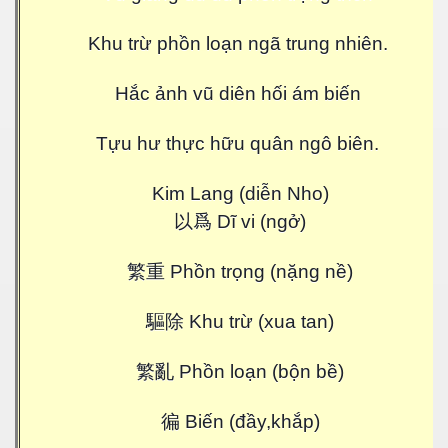
Khu trừ phồn loạn ngã trung nhiên.
N
Hắc ảnh vũ diên hối ám biến
Tựu hư thực hữu quân ngô biên.
Kim Lang (diễn Nho)
以爲
Dĩ vi (ngở)
繁重
Phồn trọng (nặng nề)
驅除
Khu trừ (xua tan)
繁亂
Phồn loạn (bộn bề)
徧
Biến (đầy,khắp)