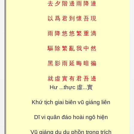
去
夕
階
邊
雨
降
連
以
爲
君
到
懷
吾
現
雨
降
悠
悠
繁
重
滴
驅
除
繁
亂
我
中
然
黑
影
雨
延
晦
暗
徧
虛
就
實
有
君
吾
邊
虛
Hư ...thực
...
實
Khứ tịch giai biên vũ giáng liên
Dĩ vi quân đáo hoài ngô hiện
Vũ giáng du du phồn trọng trích