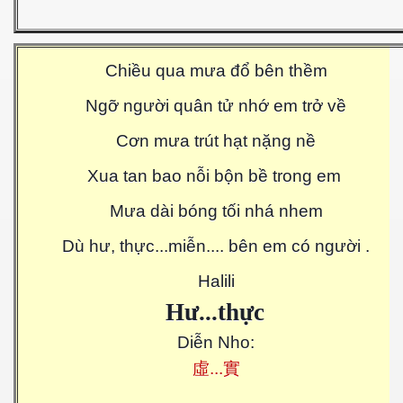
Chiều qua mưa đổ bên thềm
Ngỡ người quân tử nhớ em trở về
Cơn mưa trút hạt nặng nề
Xua tan bao nỗi bộn bề trong em
Mưa dài bóng tối nhá nhem
Dù hư, thực...miễn.... bên em có người .
Halili
H
ư
...th
ự
c
Diễn Nho:
虛
...
實