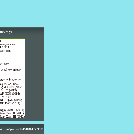
IÊN TẬP
I
ahoo.com.vn
 LIÊM
ahoo.com
ail.com
TRẦN ĐĂNG HỒNG
ANH DẦN (2010)
ÂN MÃO (2011)
HÂM THÌN (2012)
UÝ TỴ (2013)
IÁP NGỌ (2014)
 MÙI (2015)
ÍNH THÂN (2016)
INH DẬU (2017)
 Ngày Xanh I (2010)
gày Xanh II (2011)
gày Xanh III (2012)
ook.com/groups/124948084959931/