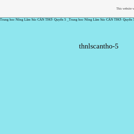
This website w
Trung hoc Nông Lâm Súc CẦN THƠ- Quyển 5 _Trung hoc Nông Lâm Súc CẦN THƠ- Quyển 
thnlscantho-5