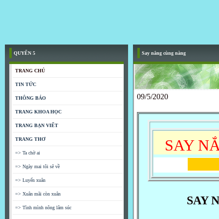
QUYỂN 5
Say nắng cùng nàng
TRANG CHỦ
TIN TỨC
09/5/2020
THÔNG BÁO
TRANG KHOA HỌC
TRANG BẠN VIẾT
TRANG THƠ
SAY N
=> Ta chờ ai
Di
=> Ngày mai tôi sẽ về
=> Luyến xuân
=> Xuân mãi còn xuân
SAY 
=> Tình mình nông lâm súc