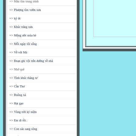
=> Màu tím trung trinh
=> Phượng tím vườn xưa
=> ký ức
=> Khúc trăng xưa
=> Mộng ước mùa hè
=> Mỗi ngày tôi sống
=> Về với Má
=> Đoạn ghi vội trên đường về nhà
=> Nhớ quê
=> Tình khúc tháng tư
=> Cần Thơ
=> Buông xả
=> Hạt gạo
=> Vùng trời kỷ niệm
=> Em đi rồi..
=> Con sáo sang sông