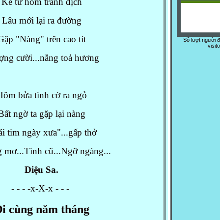
Kể từ hôm tránh dịch
Lâu mới lại ra đường
Gặp "Nàng" trên cao tít
Số lượt người 
visit
ợng cười...nắng toả hương
Hôm bửa tình cờ ra ngỏ
Bất ngờ ta gặp lại nàng
ái tim ngày xưa"...gấp thở
 mơ...Tình cũ...Ngỡ ngàng...
Diệu Sa.
- - - -x-X-x - - -
i cùng năm tháng