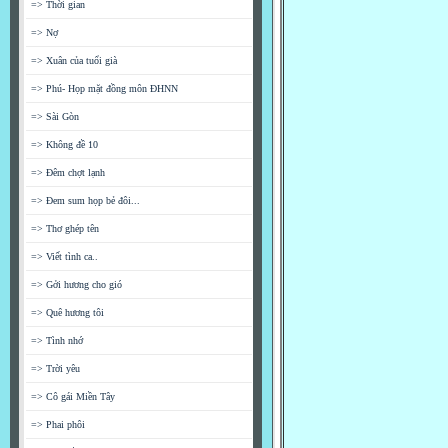
=> Thời gian
=> Nợ
=> Xuân của tuổi già
=> Phú- Họp mặt đồng môn ĐHNN
=> Sài Gòn
=> Không đề 10
=> Đêm chợt lạnh
=> Đem sum họp bẻ đôi...
=> Thơ ghép tên
=> Viết tình ca..
=> Gởi hương cho gió
=> Quê hương tôi
=> Tình nhớ
=> Trời yêu
=> Cô gái Miền Tây
=> Phai phôi