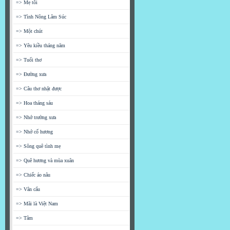
=> Mẹ tôi
=> Tình Nông Lâm Súc
=> Một chút
=> Yêu kiều tháng năm
=> Tuổi thơ
=> Đường xưa
=> Câu thơ nhặt được
=> Hoa tháng sáu
=> Nhớ trường xưa
=> Nhớ cố hương
=> Sông quê tình mẹ
=> Quê hương và mùa xuân
=> Chiếc áo nâu
=> Vân cẩu
=> Mãi là Việt Nam
=> Tâm