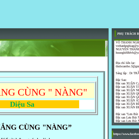
PHỤ TRÁCH B
VÕ THANH NGH
vothanhnghiag@y
NGUYỄN THANH
huunghi68dvb@y
Địa chỉ liên lạc:
thnlscantho.3@gm
Sáng lập : Dr 
Đặc San:
Đặc san XUÂN C
Đặc san XUÂN T
ẮNG CÙNG " NÀNG"
Đặc san XUÂN N
Đặc san XUÂN Q
Đặc san XUÂN G
Đặc san XUÂN ẤT
ệu Sa
Đặc san XUÂN B
Đặc san XUÂN Đ
Đặc san "Lưu Bút
Đặc san Lưu Bút N
Đặc san Lưu Bút N
NẮNG CÙNG "NÀNG”
https://www.faceb