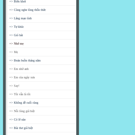
=> Biển khơi
=> Cùng nghe lòng thổn thức
=> Lãng mạn tình
=> Tự khúc
=> Gió hát
=> Nhớ mẹ
=> Mẹ
=> Đoản buồn tháng năm
=> Em nhớ anh
=> Em của ngày xưa
=> Say!
=> Tôi vẫn là tôi
=> Không đề cuối cùng
=> Nỗi lòng giã biệt
=> Có lẽ nào
=> Bài thơ giã biệt