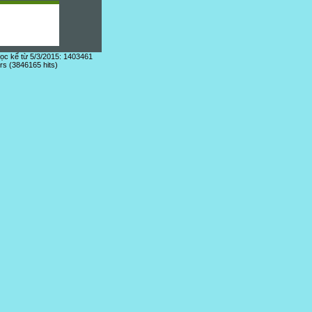
đọc kể từ 5/3/2015: 1403461
ors (3846165 hits)