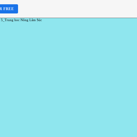
R FREE
 5_Trung hoc Nông Lâm Súc