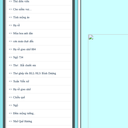
=> Thú điền viên
=> Cho niềm vui...
=> Tình mộng ảo
=> Hạ về
=> Mùa hoa anh đào
=> cơn mưa chợt đến
=> Hạ về gieo nhớ 884
=> Ngộ 734
=> Thơ : Bắt chước em
=> Thơ ghép tên BLL-NLS Bình Dượng
=> Xuân Viễn xứ
=> Hạ về gieo nhớ
=> Chiều quê
=> Ngộ
=> Đêm mộng tưởng..
=> Nhớ Quê Hương