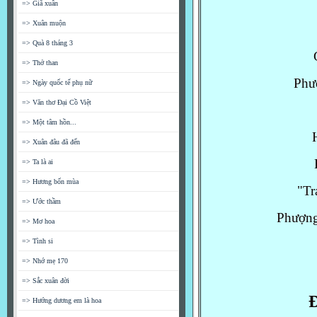
=> Giã xuân
=> Xuân muộn
=> Quà 8 tháng 3
=> Thở than
Phư
=> Ngày quốc tế phụ nữ
=> Văn thơ Đại Cồ Việt
=> Một tâm hồn...
=> Xuân đâu đã đến
=> Ta là ai
=> Hương bốn mùa
"Tr
=> Ước thầm
Phượng
=> Mơ hoa
=> Tình si
=> Nhớ mẹ 170
=> Sắc xuân đời
Đ
=> Hướng dương em là hoa