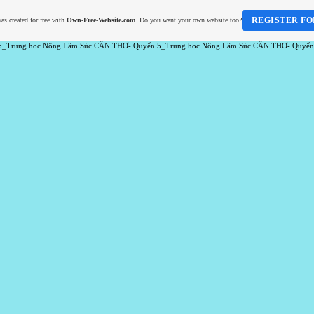
REGISTER FO
as created for free with
Own-Free-Website.com
. Do you want your own website too?
5_Trung hoc Nông Lâm Súc CẦN THƠ- Quyển 5_Trung hoc Nông Lâm Súc CẦN THƠ- Quyển