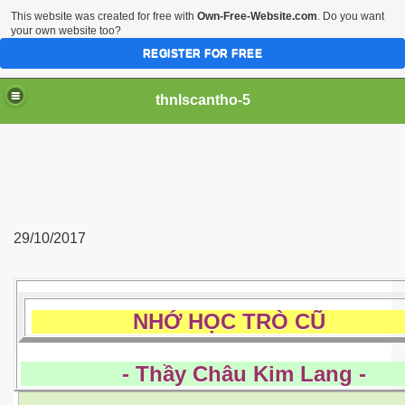
This website was created for free with
Own-Free-Website.com
. Do you want
your own website too?
REGISTER FOR FREE
thnlscantho-5
29/10/2017
NHỚ HỌC TRÒ 
- Thầy Châu Kim La