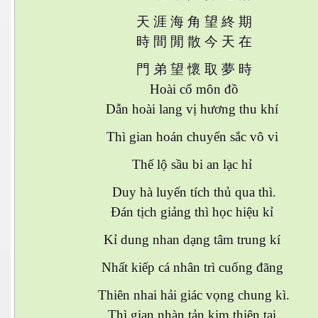
天
涯
海
角
望
終
期
時
間
閒
散
今
天
在
N
門
弟
望
懷
取
夢
時
Hoài cổ môn đồ
Dẫn hoài lang vị hương thu khí
Thì gian hoán chuyển sắc vô vi
Thế lộ sầu bi an lạc hỉ
Duy hà luyến tích thủ qua thì.
Đán tịch giảng thì học hiệu kỉ
Kỉ dung nhan dạng tâm trung kí
Nhất kiếp cá nhân trì cuống đãng
Thiên nhai hải giác vọng chung kì.
Thì gian nhàn tản kim thiên tại