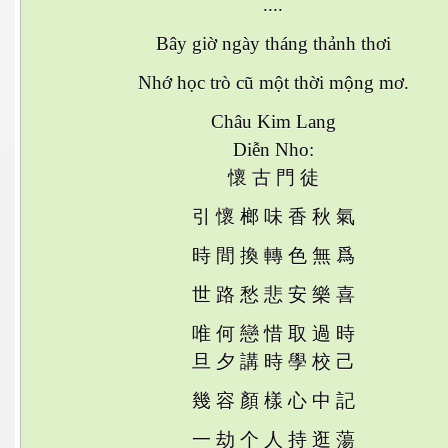
....
Bây giờ ngày tháng thảnh thơi
Nhớ học trò cũ một thời mộng mơ.
Châu Kim Lang
Diễn Nho:
懷
古
門
徒
引
懷
榔
味
香
秋
氣
時
間
換
轉
色
無
爲
世
路
愁
悲
安
樂
喜
唯
何
戀
惜
取
過
時
旦
夕
講
時
學
校
己
幾
容
顏
樣
心
中
記
一
劫
个
人
持
逛
蕩