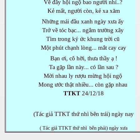
Về đây hội ngộ bao người nhỉ..?
Kẻ mất, người còn, kẻ xa xăm
Những mái đầu xanh ngày xưa ấy
Trở về tóc bạc... ngắm trường xây
Dượng
Tìm trong ký ức khung trời cũ
Một phút chạnh lòng... mắt cay cay
Bạn ơi, cô hỡi, thưa thầy ạ !
Ta gặp lần này... có lần sau ?
Mời nhau ly rượu mừng hội ngộ
Mong ước thật nhiều... còn gặp nhau
TTKT
24/12/18
(Tác giả TTKT thứ nhì bên trái) ngày nay
( Tác giả TTKT thứ nhì bên phải) ngày xưa