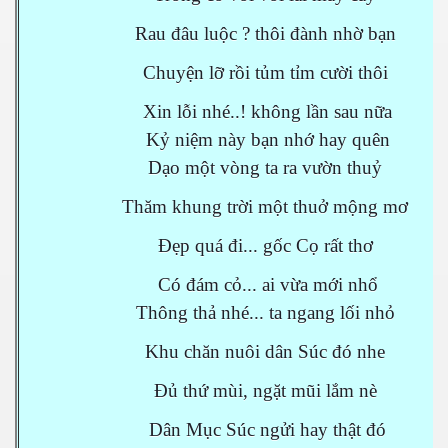
Rau đâu luộc ? thôi đành nhờ bạn
Chuyện lỡ rồi tủm tỉm cười thôi
N
Xin lỗi nhé..! không lần sau nữa
Kỷ niệm này bạn nhớ hay quên
Dạo một vòng ta ra vườn thuỷ
Thăm khung trời một thuở mộng mơ
Đẹp quá đi... gốc Cọ rất thơ
Có đám cỏ... ai vừa mới nhổ
Thông thả nhé... ta ngang lối nhỏ
Khu chăn nuôi dân Súc đó nhe
Đủ thứ mùi, ngặt mũi lắm nè
Dân Mục Súc ngửi hay thật đó