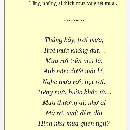
Tặng những ai thích mưa và ghét mưa...
-x-x-x-x-x-x-x-x-
Tháng bảy, trời mưa,
Trời mưa không dứt…
Mưa rơi trên mái lá.
Anh nằm dưới mái lá,
Nghe mưa rơi, hạt rơi.
Tiếng mưa buồn khôn tả…
Mưa thương ai, nhớ ai
Mà rơi suốt đêm dài
Hình như mưa quên ngủ?