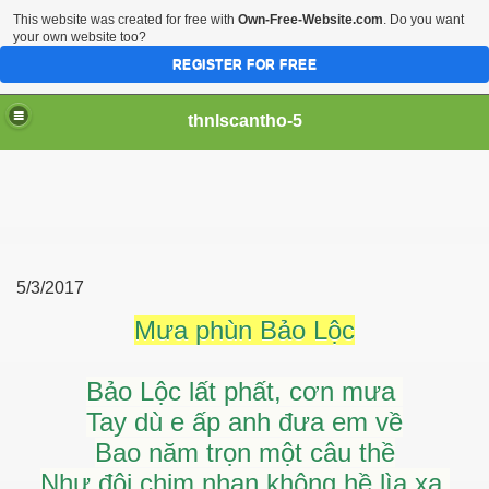
This website was created for free with
Own-Free-Website.com
. Do you want
your own website too?
REGISTER FOR FREE
thnlscantho-5
5/3/2017
Mưa phùn Bảo Lộc
Bảo Lộc lất phất, cơn mưa
Tay dù e ấp anh đưa em về
Bao năm trọn một câu thề
Như đôi chim nhạn không hề lìa xa.