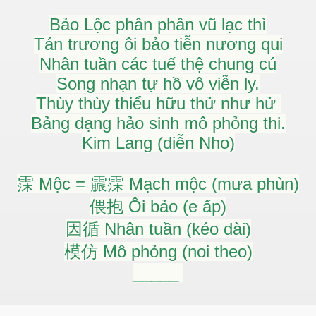
Bảo Lộc phân phân vũ lạc thì
Tán trương ôi bảo tiễn nương qui
Nhân tuần các tuế thệ chung cú
Song nhạn tự hồ vô viễn ly.
Thùy thùy thiểu hữu thử như hử
Bảng dạng hảo sinh mô phỏng thi.
Kim Lang (diễn Nho)
霂 Mộc = 霢霂 Mạch mộc (mưa phùn)
偎抱 Ôi bảo (e ấp)
因循 Nhân tuần (kéo dài)
模仿 Mô phỏng (noi theo)
_____