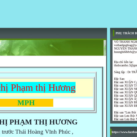
PHỤ TRÁCH B
VÕ THANH NGH
vothanhnghiag@y
NGUYỄN THANH
huunghi68dvb@y
Địa chỉ liên lạc:
thnlscantho.3@gm
Sáng lập : Dr 
Đặc San:
Đặc san XUÂN C
chị Phạm thị Hương
Đặc san XUÂN T
Đặc san XUÂN N
Đặc san XUÂN Q
Đặc san XUÂN G
Đặc san XUÂN ẤT
MPH
Đặc san XUÂN B
Đặc san XUÂN Đ
Đặc san "Lưu Bút
Đặc san Lưu Bút N
Đặc san Lưu Bút N
CHỊ PHẠM THỊ HƯƠNG
trước Thái Hoàng Vĩnh Phúc ,
https://www.faceb