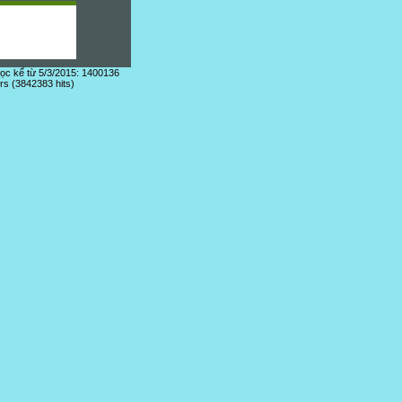
đọc kể từ 5/3/2015: 1400136
ors (3842383 hits)