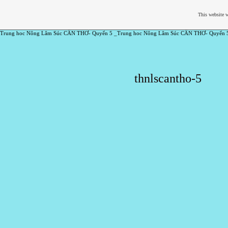
This website w
Trung hoc Nông Lâm Súc CẦN THƠ- Quyển 5 _Trung hoc Nông Lâm Súc CẦN THƠ- Quyển 
thnlscantho-5