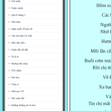
=> Giã xuân
Hôm na
=> Xuân muộn
Các 
=> Quà 8 tháng 3
=> Thở than
Người
=> Ngày quốc tế phụ nữ
Nhớ l
=> Văn thơ Đại Cồ Việt
Hươn
=> Một tâm hồn...
=> Xuân đâu đã đến
Mỗi lần cấ
=> Ta là ai
Buổi cơm trưa
=> Hương bốn mùa
Rồi chị t
=> Ước thầm
Về K
=> Mơ hoa
=> Tình si
Xa bạ
=> Nhớ mẹ 170
Và
=> Sắc xuân đời
Tin chị mất
=> Hướng dương em là hoa