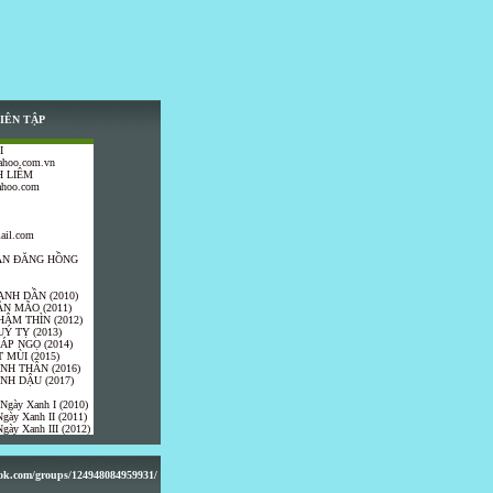
IÊN TẬP
I
ahoo.com.vn
 LIÊM
ahoo.com
ail.com
TRẦN ĐĂNG HỒNG
ANH DẦN (2010)
ÂN MÃO (2011)
HÂM THÌN (2012)
UÝ TỴ (2013)
IÁP NGỌ (2014)
 MÙI (2015)
ÍNH THÂN (2016)
INH DẬU (2017)
 Ngày Xanh I (2010)
gày Xanh II (2011)
gày Xanh III (2012)
ook.com/groups/124948084959931/