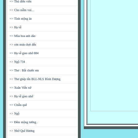
=> Thú điền viên
=> Cho niềm vui...
=> Tình mộng ảo
=> Hạ về
=> Mùa hoa anh đào
=> cơn mưa chợt đến
=> Hạ về gieo nhớ 884
=> Ngộ 734
=> Thơ : Bắt chước em
=> Thơ ghép tên BLL-NLS Bình Dượng
=> Xuân Viễn xứ
=> Hạ về gieo nhớ
=> Chiều quê
=> Ngộ
=> Đêm mộng tưởng..
=> Nhớ Quê Hương