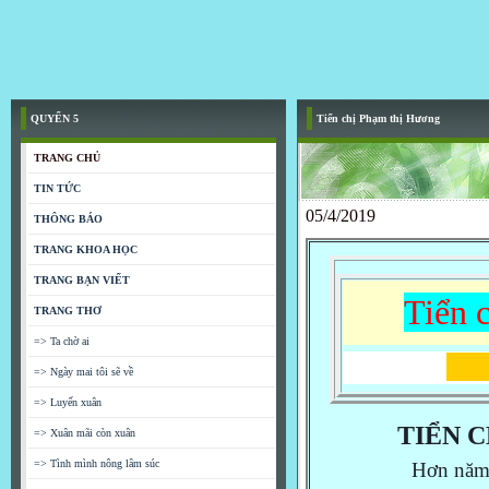
QUYỂN 5
Tiển chị Phạm thị Hương
TRANG CHỦ
TIN TỨC
05/4/2019
THÔNG BÁO
TRANG KHOA HỌC
TRANG BẠN VIẾT
Tiển 
TRANG THƠ
=> Ta chờ ai
=> Ngày mai tôi sẽ về
=> Luyến xuân
TIỂN 
=> Xuân mãi còn xuân
=> Tình mình nông lâm súc
Hơn năm 