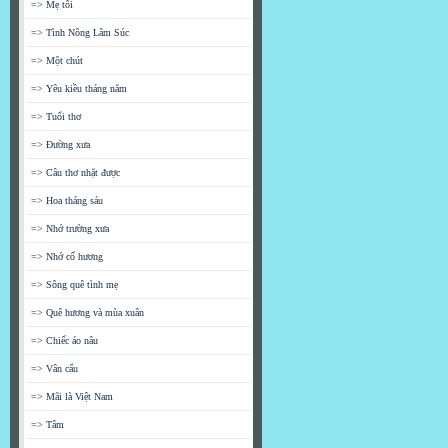
=> Mẹ tôi
=> Tình Nông Lâm Súc
=> Một chút
=> Yêu kiều tháng năm
=> Tuổi thơ
=> Đường xưa
=> Câu thơ nhặt được
=> Hoa tháng sáu
=> Nhớ trường xưa
=> Nhớ cố hương
=> Sông quê tình mẹ
=> Quê hương và mùa xuân
=> Chiếc áo nâu
=> Vân cẩu
=> Mãi là Việt Nam
=> Tâm