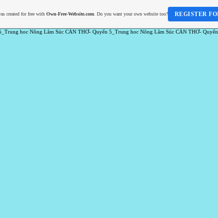
REGISTER FO
as created for free with
Own-Free-Website.com
. Do you want your own website too?
5_Trung hoc Nông Lâm Súc CẦN THƠ- Quyển 5_Trung hoc Nông Lâm Súc CẦN THƠ- Quyển