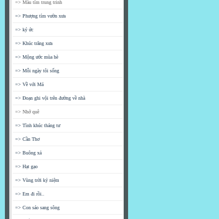
=> Màu tím trung trinh
=> Phượng tím vườn xưa
=> ký ức
=> Khúc trăng xưa
=> Mộng ước mùa hè
=> Mỗi ngày tôi sống
=> Về với Má
=> Đoạn ghi vội trên đường về nhà
=> Nhớ quê
=> Tình khúc tháng tư
=> Cần Thơ
=> Buông xả
=> Hạt gạo
=> Vùng trời kỷ niệm
=> Em đi rồi..
=> Con sáo sang sông