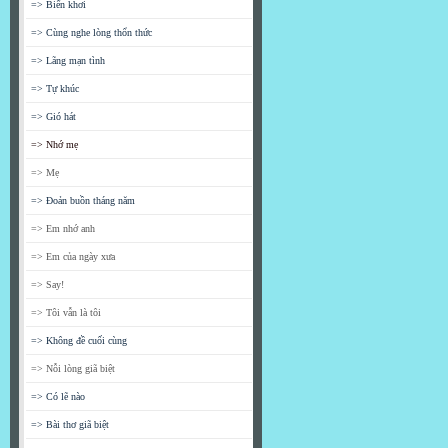
=> Biển khơi
=> Cùng nghe lòng thổn thức
=> Lãng mạn tình
=> Tự khúc
=> Gió hát
=> Nhớ mẹ
=> Mẹ
=> Đoản buồn tháng năm
=> Em nhớ anh
=> Em của ngày xưa
=> Say!
=> Tôi vẫn là tôi
=> Không đề cuối cùng
=> Nỗi lòng giã biệt
=> Có lẽ nào
=> Bài thơ giã biệt