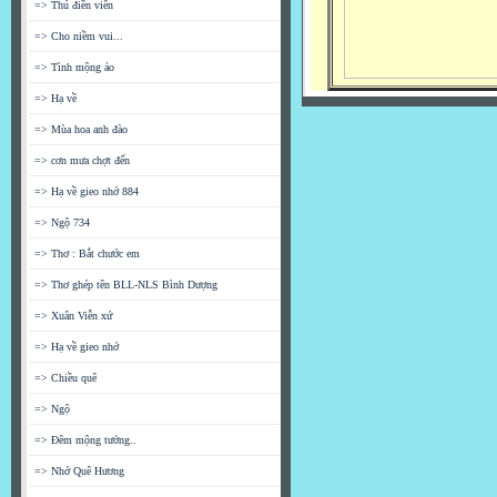
=> Thú điền viên
=> Cho niềm vui...
=> Tình mộng ảo
=> Hạ về
=> Mùa hoa anh đào
=> cơn mưa chợt đến
=> Hạ về gieo nhớ 884
=> Ngộ 734
=> Thơ : Bắt chước em
=> Thơ ghép tên BLL-NLS Bình Dượng
=> Xuân Viễn xứ
=> Hạ về gieo nhớ
=> Chiều quê
=> Ngộ
=> Đêm mộng tưởng..
=> Nhớ Quê Hương