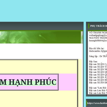
PHỤ TRÁCH B
VÕ THANH NGH
vothanhnghiag@y
NGUYỄN THANH
huunghi68dvb@y
Địa chỉ liên lạc:
thnlscantho.3@gm
Sáng lập : Dr 
Đặc San:
Đặc san XUÂN C
Đặc san XUÂN T
Đặc san XUÂN N
Đặc san XUÂN Q
Đặc san XUÂN G
Đặc san XUÂN ẤT
ỀM HẠNH PHÚC
Đặc san XUÂN B
Đặc san XUÂN Đ
Đặc san "Lưu Bút
Đặc san Lưu Bút N
Đặc san Lưu Bút N
https://www.faceb