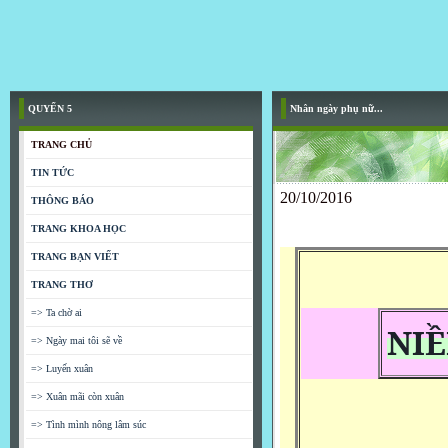
QUYỂN 5
Nhân ngày phụ nữ...
TRANG CHỦ
TIN TỨC
20/10/2016
THÔNG BÁO
TRANG KHOA HỌC
TRANG BẠN VIẾT
TRANG THƠ
=> Ta chờ ai
NI
=> Ngày mai tôi sẽ về
=> Luyến xuân
=> Xuân mãi còn xuân
=> Tình mình nông lâm súc