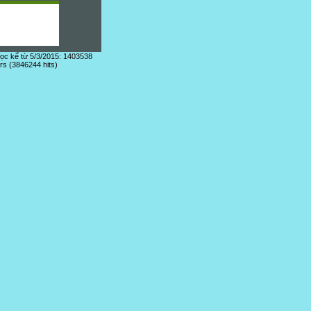
đọc kể từ 5/3/2015: 1403538
ors (3846244 hits)