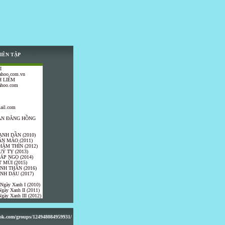
IÊN TẬP
I
ahoo.com.vn
 LIÊM
ahoo.com
ail.com
TRẦN ĐĂNG HỒNG
ANH DẦN (2010)
ÂN MÃO (2011)
HÂM THÌN (2012)
UÝ TỴ (2013)
IÁP NGỌ (2014)
 MÙI (2015)
ÍNH THÂN (2016)
INH DẬU (2017)
 Ngày Xanh I (2010)
gày Xanh II (2011)
gày Xanh III (2012)
ook.com/groups/124948084959931/