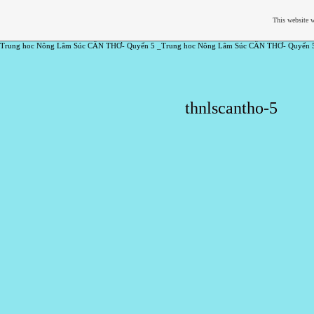
This website w
Trung hoc Nông Lâm Súc CẦN THƠ- Quyển 5 _Trung hoc Nông Lâm Súc CẦN THƠ- Quyển 
thnlscantho-5