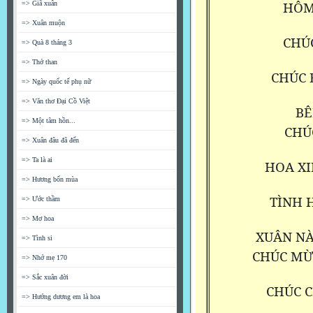
HÔM 
=> Giã xuân
=> Xuân muộn
CHÚ
=> Quà 8 tháng 3
=> Thở than
CHÚC 
=> Ngày quốc tế phụ nữ
=> Văn thơ Đại Cồ Việt
BÊ
=> Một tâm hồn...
CHÚC
=> Xuân đâu đã đến
=> Ta là ai
HOA X
=> Hương bốn mùa
TÌNH 
=> Ước thầm
=> Mơ hoa
XUÂN NÀ
=> Tình si
CHÚC MỪ
=> Nhớ mẹ 170
=> Sắc xuân đời
CHÚC 
=> Hướng dương em là hoa