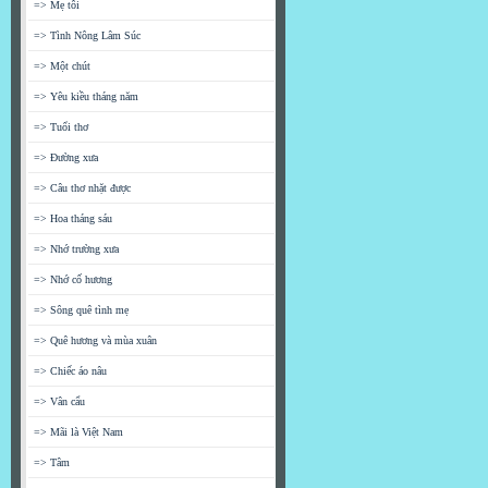
=> Mẹ tôi
=> Tình Nông Lâm Súc
=> Một chút
=> Yêu kiều tháng năm
=> Tuổi thơ
=> Đường xưa
=> Câu thơ nhặt được
=> Hoa tháng sáu
=> Nhớ trường xưa
=> Nhớ cố hương
=> Sông quê tình mẹ
=> Quê hương và mùa xuân
=> Chiếc áo nâu
=> Vân cẩu
=> Mãi là Việt Nam
=> Tâm