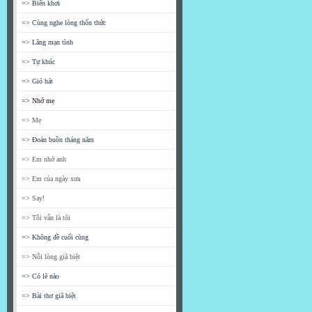
=> Biển khơi
=> Cùng nghe lòng thổn thức
=> Lãng mạn tình
=> Tự khúc
=> Gió hát
=> Nhớ mẹ
=> Mẹ
=> Đoản buồn tháng năm
=> Em nhớ anh
=> Em của ngày xưa
=> Say!
=> Tôi vẫn là tôi
=> Không đề cuối cùng
=> Nỗi lòng giã biệt
=> Có lẽ nào
=> Bài thơ giã biệt