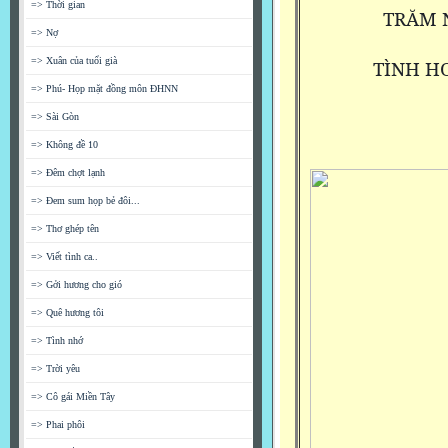
=> Thời gian
TRĂM 
=> Nợ
=> Xuân của tuổi già
TÌNH H
=> Phú- Họp mặt đồng môn ĐHNN
=> Sài Gòn
=> Không đề 10
=> Đêm chợt lạnh
=> Đem sum họp bẻ đôi...
=> Thơ ghép tên
=> Viết tình ca..
=> Gởi hương cho gió
=> Quê hương tôi
=> Tình nhớ
=> Trời yêu
=> Cô gái Miền Tây
=> Phai phôi