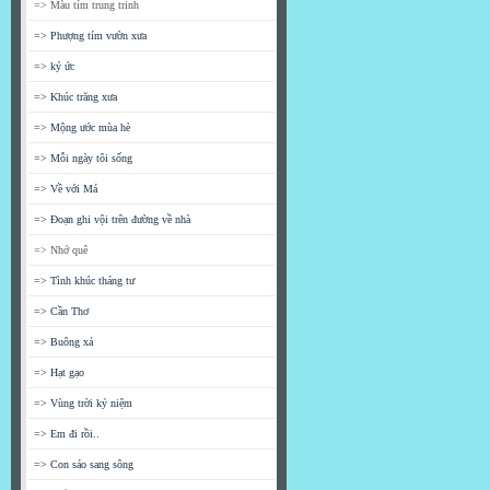
=> Màu tím trung trinh
=> Phượng tím vườn xưa
=> ký ức
=> Khúc trăng xưa
=> Mộng ước mùa hè
=> Mỗi ngày tôi sống
=> Về với Má
=> Đoạn ghi vội trên đường về nhà
=> Nhớ quê
=> Tình khúc tháng tư
=> Cần Thơ
=> Buông xả
=> Hạt gạo
=> Vùng trời kỷ niệm
=> Em đi rồi..
=> Con sáo sang sông