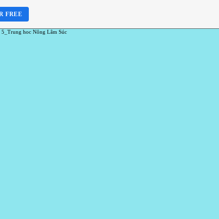
R FREE
 5_Trung hoc Nông Lâm Súc