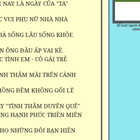
NAY LÀ NGÀY CỦA "TA"
C VUI PHỤ NỮ NHÀ NHÀ
Số lượt người 
visit
BÀ SỐNG LÂU SỐNG KHỎE
N ÔNG ĐẦU ẤP VAI KỀ
 TÌNH EM - CÔ GÁI TRẺ
INH THẮM MÃI TRÊN CÀNH
HỒNG ĐÊM KHÔNG GỐI LẼ
Y "TÌNH THẮM DUYÊN QUÊ"
NG HẠNH PHÚC TRIỀN MIÊN
CHO NHỮNG ĐÔI BẠN HIỀN