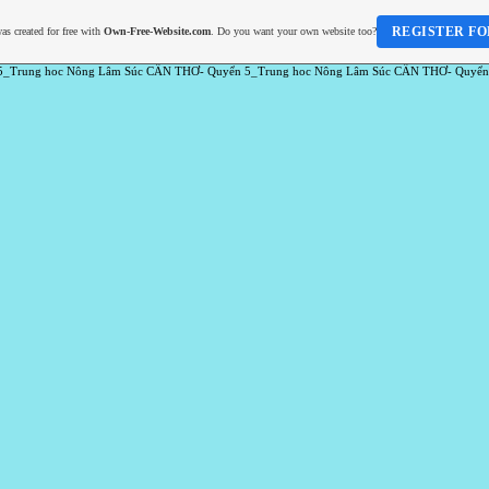
REGISTER FO
as created for free with
Own-Free-Website.com
. Do you want your own website too?
5_Trung hoc Nông Lâm Súc CẦN THƠ- Quyển 5_Trung hoc Nông Lâm Súc CẦN THƠ- Quyển