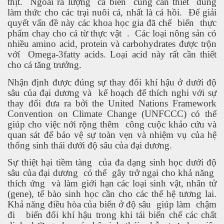
thịt.
Ngoài ra lượng
cá biển
cũng cần thiết
dùng
làm thức cho các trại nuôi cá, nhất là cá hồi.
Để giải
quyết vấn đề này các khoa học gia đã chế
biến
thực
phẩm chay cho cá từ thực vật
.
Các loại nông sản có
nhiều amino acid, protein và carbohydrates được trộn
vớí
Omega-3fatty acids. Loại acid này rất cần thiết
cho cá tăng trưởng.
Nhận định được đúng sự thay đổi khí hậu ở dưới độ
sâu của đại dương và
kế hoạch để thích nghi với sự
thay đổi đưa ra bởi the United Nations Framework
Convention on Climate Change (UNFCCC) có thể
giúp cho việc nới rộng thêm
công cuộc khảo cứu và
quan sát để bảo vệ sự toàn vẹn và nhiệm vụ của hệ
thống sinh thái dưới độ sâu của đại dương.
Sự thiệt hại tiềm tàng
của đa dạng sinh học dưới độ
sâu của đại dương
có thể
gây trở ngại cho khả năng
thích ứng
và làm giới hạn các loại sinh vật, nhân tử
(gene), tế bào sinh học cần cho các thế hệ tương lai.
Khả năng điều hòa của biển ở độ sâu
giúp làm
chậm
đi
biến đổi khí hậu trong khi tái biến chế các chất