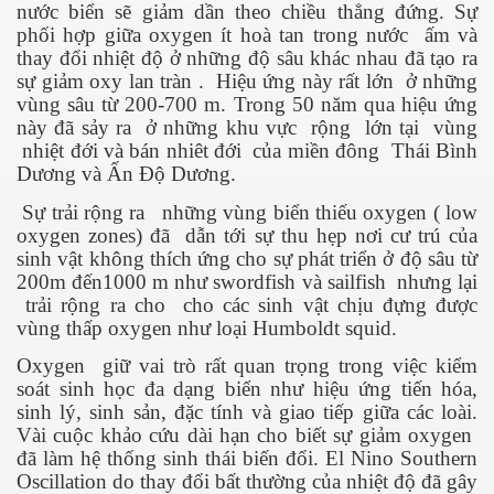
nước biển sẽ giảm dần theo chiều thẳng đứng. Sự
phối hợp giữa oxygen ít hoà tan trong nước
ấm và
thay đổi nhiệt độ ở những độ sâu khác nhau đã tạo ra
ng và ĐBCL
sự giảm oxy lan tràn .
Hiệu ứng này rất lớn
ở những
vùng sâu từ 200-700 m. Trong 50 năm qua hiệu ứng
này đã sảy ra
ở những khu vực
rộng
lớn tại
vùng
nhiệt đới và bán nhiêt đới
của miền đông
Thái Bình
Dương và Ấn Độ Dương.
Sự trải rộng ra
những vùng biển thiếu oxygen ( low
oxygen zones) đã
dẫn tới sự thu hẹp nơi cư trú của
sinh vật không thích ứng cho sự phát triển ở độ sâu từ
200m đến1000 m như swordfish và sailfish
nhưng lại
trải rộng ra cho
cho các sinh vật chịu đựng được
vùng thấp oxygen như loại Humboldt squid.
Oxygen
giữ vai trò rất quan trọng trong việc kiểm
soát sinh học đa dạng biển như hiệu ứng tiến hóa,
sinh lý, sinh sản, đặc tính và giao tiếp giữa các loài.
Vài cuộc khảo cứu dài hạn cho biết sự giảm oxygen
đã làm hệ thống sinh thái biến đổi. El Nino Southern
Oscillation do thay đổi bất thường của nhiệt độ đã gây
inh