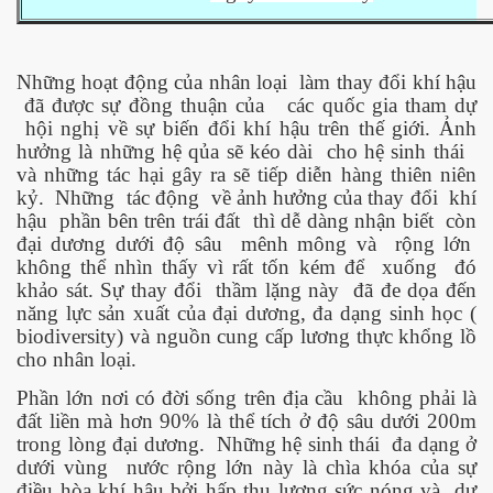
Những hoạt động của nhân loại
làm thay đổi khí hậu
ownes qua đời
đã được sự đồng thuận của
các quốc gia tham dự
hội nghị về sự biến đổi khí hậu trên thế giới. Ảnh
hưởng là những hệ qủa sẽ kéo dài
cho hệ sinh thái
và những tác hại gây ra sẽ tiếp diễn hàng thiên niên
kỷ.
Những
tác động
về ảnh hưởng của thay đổi
khí
hậu
phần bên trên trái đất
thì dễ dàng nhận biết
còn
đại dương dưới độ sâu
mênh mông và
rộng lớn
không thể nhìn thấy vì rất tốn kém để
xuống
đó
khảo sát. Sự thay đổi
thầm lặng này
đã đe dọa đến
năng lực sản xuất của đại dương, đa dạng sinh học (
biodiversity) và nguồn cung cấp lương thực khổng lồ
cho nhân loại.
Phần lớn nơi có đời sống trên địa cầu
không phải là
đất liền mà hơn 90% là thể tích ở độ sâu dưới 200m
n núp
trong lòng đại dương.
Những hệ sinh thái
đa dạng ở
dưới vùng
nước rộng lớn này là chìa khóa của sự
mới
điều hòa khí hậu bởi hấp thụ lượng sức nóng và
dư