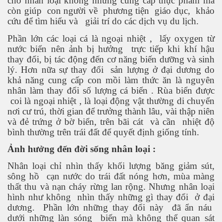
cho nhân loại không những cung cấp thực phẩm mà
còn giúp
con người về
phương tiện
giáo dục,
khảo
cứu để tìm hiểu và
giải trí do các dịch vụ du lịch.
Phần lớn các loại cá là ngoại nhiệt ,
lấy oxygen từ
uyết áp
nước biển nên ảnh bị hưởng
trực tiếp khi khí hậu
thay đổi, bị tác động đến cơ năng biến dưỡng và sinh
...
lý. Hơn nữa sự thay đổi
sản lượng ở đại dương do
khả năng cung cấp con mồi làm thức ăn là nguyên
nhân làm thay đổi số lượng cá biển . Rùa biển được
coi là ngoại nhiệt , là loại động vật thường di chuyển
nơi cư trú, thời gian để trưởng thành lâu, vài thập niên
và đẻ trứng ở bờ biển, trên bãi cát
và cần
nhiệt độ
bình thường trên trái đất để quyết định giống tính.
c
Ảnh hưởng đến đời sống nhân loại :
Nhân loại chỉ nhìn thấy khối lượng băng giảm sút,
sông hồ
cạn nước do trái đất nóng hơn, mùa màng
 đâu
thất thu và nạn cháy rừng lan rộng. Nhưng nhân loại
hình như không
nhìn thấy những gì thay đổi
ở đại
dương.
Phần lớn những thay đổi này
đã ẩn náu
dưới những làn sóng
biển mà không thể quan sát