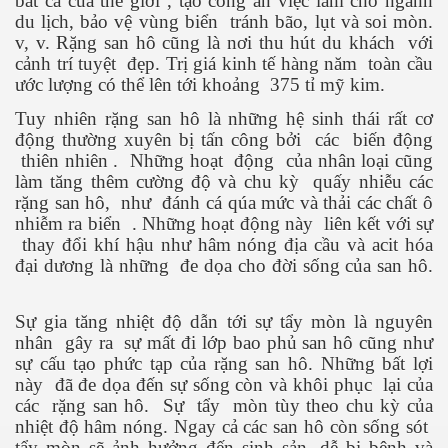
bắt cá của thế giới , tạo công ăn việc làm cho ngành
du lịch, bảo vệ vùng biển
tránh bão, lụt và soi mòn.
v, v. Rặng san hô cũng là nơi thu hút du khách
với
cảnh trí tuyệt
đẹp. Trị giá kinh tế hàng năm
toàn cầu
ước lượng có thể lên tới khoảng
375 tỉ mỹ kim.
Tuy nhiên rặng san hô là những hệ sinh thái rất cơ
động thường xuyên bị tấn công bởi
các
biến động
thiên nhiên .
Những hoạt
động
của nhân loại cũng
làm tăng thêm cường độ và chu kỳ
quấy nhiễu các
rặng san hô,
như
đánh cá qúa mức và thải các chất ô
nhiễm ra biển
. Những hoạt động này
liên kết với sự
thay đổi khí hậu như hâm nóng địa cầu và acit hóa
đại dương là những
đe dọa cho đời sống của san hô.
Sự gia tăng nhiệt độ dẫn tới sự tẩy mòn là nguyên
nhân
gây ra
sự mất đi lớp bao phủ san hô cũng như
sự cấu tạo phức tạp của rặng san hô. Những bất lợi
này
đã đe dọa đến sự sống còn và khôi phục
lại của
các
rặng san hô.
Sự
tẩy
mòn tùy theo chu kỳ của
nhiệt độ hâm nóng. Ngay cả các san hô còn sống sót
tẩy mòn sẽ ảnh hưởng đến sinh sản, dễ bị bệnh và