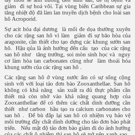
giảm
đi sự hoá vôi. Tại vùng biển Caribbean sự gia
tăng nhiệt độ đã làm lan truyền dịch bệnh cho loài san
hô Acroporid.
Sự acit hóa đại dương
là mối đe dọa thường xuyên
cho các rặng san hô vì làm
giảm đi sự bão hòa của
aragonite, cần thiết cho tạo dựng các khung sườn san
hô.
Hậu qủa là ảnh hưởng đến cấu
tạo
của các rặng
san hô như
tăng trưởng, soi mòn sinh học và
nguy
cơ làm hòa tan carbonates cũng như
làm thoái hóa
khung sườn của các rặng san hô .
Các rặng san hô ở vùng nước ấm có sự sống cộng
sinh với với loại tảo đơn bào Zooxanthellae. San hô
ật. P 200-201
không có khả năng
sản xuất ra đủ thực phẩm cần
thiết mà còn nhờ vào khả năng quang hợp của
Zooxanthellae để có thêm các chất dinh dưỡng cần
thiết
như carbon
hầu tạo ra calcium carbonates cho
san hô .
Để bù đắp lại san hô có nhiệm vụ bảo vệ
môi trường đầy chất dinh dưỡng cho tảo đơn bào phát
triển.
Nếu mật độ tảo đơn bào giảm đi do ảnh hưởng
của các chất ô nhiễm thì san hô sẽ trở nên xanh sao ,