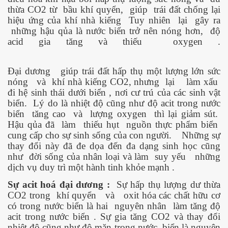
thừa CO2 từ
bầu khí quyển,
giúp
trái đất chống lại
hiệu ứng của khí nhà kiếng
Tuy nhiên
lại
gây ra
những hậu qủa là nước biển trở nên nóng hơn,
độ
acid gia tăng và thiếu
oxygen .
Đại dương
giúp trái đất hấp thụ một lượng lớn sức
nóng
và
khí nhà kiếng CO2, nhưng
lại
làm xấu
đi hệ sinh thái dưới biển , nơi cư trú của các sinh vật
biển.
Lý do là nhiệt độ cũng như độ acit trong nước
biển
tăng cao
và
lượng oxygen
thì lại giảm sút.
Hậu qủa đã
làm
thiếu hụt
nguồn thực phẩm biển
cung cấp cho sự sinh sống của con người.
Những sự
thay đổi này đã đe dọa đến đa dạng sinh học cũng
như
đời sống của nhân loại và làm
suy yếu
những
dịch vụ duy trì một hành tinh khỏe mạnh .
Sự acit hoá đại dương :
Sự hấp thụ lượng dư thừa
CO2 trong
khí quyển
và
oxit hóa các chất hữu cơ
có trong nước biển là hai
nguyên nhân
làm tăng độ
acit trong nước biển . Sự gia tăng CO2 và thay đổi
nhiệt độ cũng như độ mặn trong nước
biển là nguyên