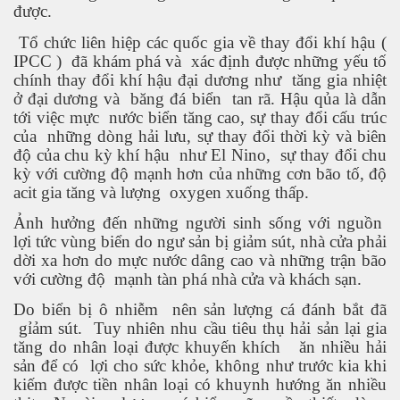
được.
Tổ chức liên hiệp các quốc gia về thay đổi khí hậu (
 Listeria
IPCC )
đã khám phá và
xác định được những yếu tố
chính thay đổi khí hậu đại dương như
tăng gia nhiệt
 làm gì?
ở đại dương và
băng đá biển
tan rã. Hậu qủa là dẫn
tới việc mực
nước biển tăng cao, sự thay đổi cấu trúc
của
những dòng hải lưu, sự thay đổi thời kỳ và biên
độ của chu kỳ khí hậu
như El Nino,
sự thay đổi chu
kỳ với cường độ mạnh hơn của những cơn bão tố, độ
acit gia tăng và lượng
oxygen xuống thấp.
ng ngọt
Ảnh hưởng đến những người sinh sống với nguồn
lợi tức vùng biển do ngư sản bị giảm sút, nhà cửa phải
dời xa hơn do mực nước dâng cao và những trận bão
với cường độ
mạnh tàn phá nhà cửa và khách sạn.
Do biển bị ô nhiễm
nên sản lượng cá đánh bắt đã
gỉảm sút.
Tuy nhiên nhu cầu tiêu thụ hải sản lại gia
tăng do nhân loại được khuyến khích
ăn nhiều hải
ợng ở Hoa Kỳ năm 2015
sản để có
lợi cho sức khỏe, không như trước kia khi
kiếm được tiền nhân loại có khuynh hướng ăn nhiều
ệt