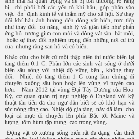
sinh thái rất quan trọng và dễ bị tổn thương, rõ ràng
bị
chi phối bởi các yếu tố khí hậu, góp phần vào
việc
ổn
định kinh tế và thẩm mỹ cho xã hội. Sự thay
đổi khí hậu ảnh hưởng đến động vật biển, trực tiếp
như thay đổi
cơ năng
sinh lý và gián tiếp như phản
ứng hỗ
tương giữa con mồi và động vật săn
bắt mồi,
hoặc sự thay đổi nghiêm trọng đến những nơi cư trú
của
những rặng san hô và cỏ biển.
Khảo cứu cho biết cứ mỗi thập niên thì nước biển lại
tăng thêm 0.1 C. Phần lớn các sinh vật sống ở dưới
biển sâu sống với nhiệt độ vững bền , không thay
đổi.
Nhiệt độ tăng thêm 1 C cũng làm chúng di
chuyển xuống sâu hơn hoặc lên vùng vĩ tuyến cao
 Cập
hơn.
Năm 2012 tại vùng Đại Tây Dương của Hoa
Kỳ, cơ quan quản trị ngư nghiệp ở England với kỹ
ốc - P2
thuật tân tiến đã cho ngư dân biết sẽ có khô hạn và
sức nóng tăng cao. Nhiệt độ gia tăng
này đã làm
cho
loại cá mực di chuyển lên phía Bắc tới Maine và
lượng
tôm hùm tập trung
cao trong vùng.
chứng BBQ
Động vật có xương sống biển rất đa dạng
cần thiết
ình Dương