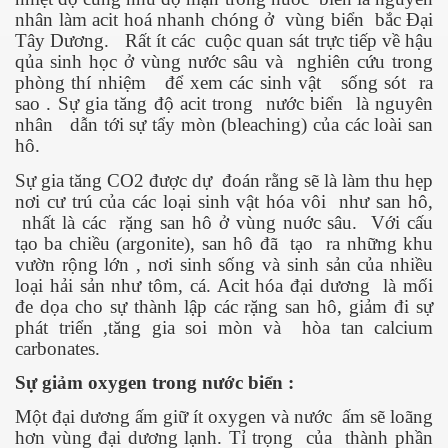
nhân làm acit hoá nhanh chóng ở
vùng biển
bắc Đại
Tây Dương.
Rất ít các
cuộc quan sát trực tiếp về hậu
qủa sinh học ở vùng nước sâu và
nghiên cứu trong
phòng thí nhiệm
để xem các sinh vật
sống sót
ra
sao . Sự gia tăng độ acit trong
nước biển
là nguyên
 hôm nay
nhân
dẫn tới sự tẩy mòn (bleaching) của các loài san
hô.
Sự gia tăng CO2 được dự
đoán rằng sẽ là làm thu hẹp
nơi cư trú của các loại sinh vật hóa vôi
như san hô,
nhất là các
rặng san hô ở vùng nuớc sâu.
Với cấu
tạo ba chiều (argonite), san hô đã
tạo
ra những khu
vườn rộng lớn , nơi sinh sống và sinh sản của nhiều
loại hải sản như tôm, cá. Acit hóa đại dương
là mối
đe dọa cho sự thành lập các rặng san hô, giảm đi sự
phát triển ,tăng gia soi mòn và
hòa tan calcium
carbonates.
Sự giảm oxygen trong nước biển :
Một đại dương ấm giữ ít oxygen và nước
ấm sẽ loãng
hơn vùng đại dương lạnh. Tỉ trọng
của
thành phần