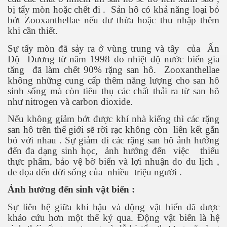
bị tẩy mòn hoặc chết đi .
Sản hô có khả năng loại bỏ
bớt Zooxanthellae nếu dư thừa hoặc thu nhập thêm
khi cần thiết.
ốc
Sự tẩy mòn đã sảy ra ở vùng trung và tây
của
Ấn
Độ
Dương từ năm 1998 do nhiệt độ nước biển gia
tăng
đã làm chết 90% rặng san hô.
Zooxanthellae
không những cung cấp thêm năng lượng cho san hô
sinh sống mà còn tiêu thụ các chất thải ra từ san hô
như nitrogen và carbon dioxide.
Nếu không gỉảm bớt được khí nhà kiếng thì các rặng
san hô trên thế giới sẽ rời rạc không còn
liên kết gắn
bó với nhau . Sự giảm đi các rặng san hô ảnh hưởng
đến đa dạng sinh học,
ảnh hưởng đến
việc
thiếu
thực phẩm, bảo vệ bờ biển và lợi nhuận do du lịch ,
đe dọa đến đời sống của
nhiều
triệu người .
Ảnh hưởng đến sinh vật biển :
Sự liên hệ giữa khí hậu và động vật biển đã được
c
khảo cứu hơn một thế kỷ qua. Động vật biển là hệ