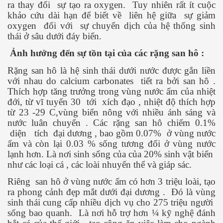
ra thay đổi
sự tạo ra oxygen.
Tuy nhiên rất ít cuộc
khảo cứu dài hạn để biết về
liên hệ giữa
sự giảm
oxygen
đối với
sự chuyển dịch của hệ thống sinh
thái ở sâu dưới đáy biển.
Ảnh hưởng đến sự tồn tại của các rặng san hô :
Rặng san hô là hệ sinh thái dưới nước được gắn liền
với nhau do calcium carbonates
tiết ra bởi san hô .
Thích hợp tăng trưởng trong vùng nước ấm của nhiệt
đới, từ vĩ tuyến 30
tới
xích đạo , nhiệt độ thích hợp
từ 23 -29 C,vùng biển nông với nhiều ánh sáng và
nước luân chuyển . Các rặng san hô chiếm 0.1%
diện
tích
đại dương , bao gồm 0.07%
ở vùng nước
ấm và còn lại 0.03 % sống tương đối ở vùng nước
lạnh hơn. Là nơi sinh sống của của 20% sinh vật biển
như các loại cá , các loài nhuyến thể và giáp sác.
Riêng
san hô ở vùng nước ấm có hơn 3 triệu loài, tạo
ra phong cảnh đẹp mắt dưới đại dương .
Đó là vùng
sinh thái cung cấp nhiều dịch vụ cho 275 triệu người
c ... P2
sống bao quanh.
Là nơi hỗ trợ hơn ¼ kỹ nghệ đánh