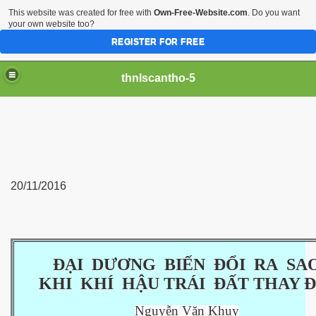
This website was created for free with
Own-Free-Website.com
. Do you want
your own website too?
REGISTER FOR FREE
thnlscantho-5
20/11/2016
iền sư
ĐẠI DƯƠNG BIẾN ĐỔI RA SA
KHI KHÍ HẬU
TRÁI ĐẤT THAY Đ
Nguyễn Văn Khuy