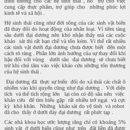
dinh dưỡng cho các hệ sinh thái , hỗ
trợ cho việc
cung cấp thực phẩm, trợ giúp cho
những phúc lợi
kinh tế và xã hội .
Hệ sinh thái cũng như đời sống của các sinh vật biển
đã thay đổi do hoạt động của nhân loại. Vì tiềm tàng
sâu dưới đại dương nên khó nhận thấy mà các cuộc
khảo
sát thì rất hạn chế và tốn kém. Vì thế rất nhiều
các sinh vật dưới đại dương chưa được biết
đến một
cách rõ ràng . Phần lớn ảnh hưởng của sự thay đổi khí
hậu đối với vùng
dưới sâu
đại dương
sẽ chưa biết
trừ khi chú tâm vào việc khảo cứu những tổn thương
của hệ sinh thái .
n Văn Đạt
Đại dương đã
thực sự biến
đổi do xả thải các chất ô
nhiễm vào khí quyển cũng như đại dương .
Với diện
tích
và thể tích rộng lớn
lại còn có độ sâu nên
việc
khảo cứu
để tìm hiểu gặp
rất nhiều trở ngại
và cực
ông Mers-CoV
kỳ
khó khăn.
Những
khảo sát do vệ tinh
và robot
đã cho
thấy ở dưới đáy đại dương
rất phức tạp .
 cho sức khỏe
Các nhà khoa học ước lượng rằng chỉ có khoảng 5%
sinh vật
ở dưới biển cũng như
trên
đất liền đã được