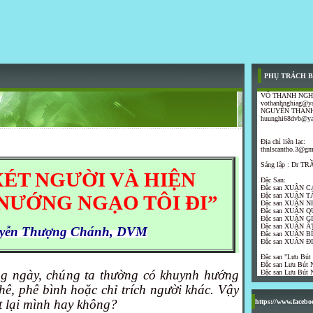
PHỤ TRÁCH B
VÕ THANH NGH
vothanhnghiag@y
NGUYỄN THANH
huunghi68dvb@y
Địa chỉ liên lạc:
thnlscantho.3@gm
Sáng lập : Dr 
ÉT NGƯỜI VÀ HIỆN
Đặc San:
Đặc san XUÂN C
Đặc san XUÂN T
NƯỚNG NGẠO TÔI ĐI”
Đặc san XUÂN N
Đặc san XUÂN Q
Đặc san XUÂN G
Đặc san XUÂN ẤT
yễn Thượng Chánh, DVM
Đặc san XUÂN B
Đặc san XUÂN Đ
Đặc san "Lưu Bút
Đặc san Lưu Bút N
g ngày, chúng ta thường có khuynh hướng
Đặc san Lưu Bút N
hê, phê bình hoặc chỉ trích người khác. Vậy
t lại mình hay không?
https://www.faceb