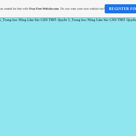
REGISTER FO
as created for free with
Own-Free-Website.com
. Do you want your own website too?
5_Trung hoc Nông Lâm Súc CẦN THƠ- Quyển 5_Trung hoc Nông Lâm Súc CẦN THƠ- Quyển