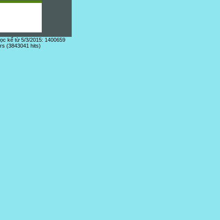
đọc kể từ 5/3/2015: 1400659
ors (3843041 hits)