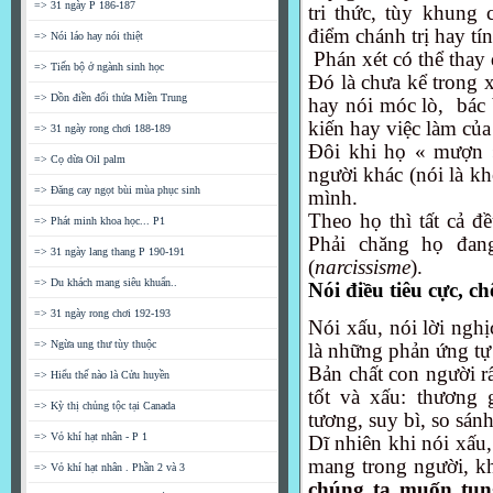
=> 31 ngày P 186-187
tri thức, tùy khung 
điểm chánh trị hay t
=> Nói láo hay nói thiệt
Phán xét có thể thay 
=> Tiến bộ ở ngành sinh học
Đó là chưa kể trong 
=> Dồn điền đổi thửa Miền Trung
hay nói móc lò,
bác 
kiến hay việc làm của
=> 31 ngày rong chơi 188-189
Đôi khi họ « mượn »
=> Cọ dừa Oil palm
người khác (nói là kh
=> Đăng cay ngọt bùi mùa phục sinh
mình.
Theo họ thì tất cả đ
=> Phát minh khoa học... P1
Phải chăng họ đan
=> 31 ngày lang thang P 190-191
(
narcissisme
).
=> Du khách mang siêu khuẩn..
Nói điều tiêu cực, c
=> 31 ngày rong chơi 192-193
Nói xấu, nói lời nghị
=> Ngừa ung thư tùy thuộc
là những phản ứng tự 
Bản chất con người r
=> Hiểu thế nào là Cửu huyền
tốt và xấu: thương 
=> Kỳ thị chủng tộc tại Canada
tương, suy bì, so sán
=> Vỏ khí hạt nhân - P 1
Dĩ nhiên khi nói xấu
mang trong người, khi
=> Vỏ khí hạt nhân . Phần 2 và 3
chúng ta muốn tun