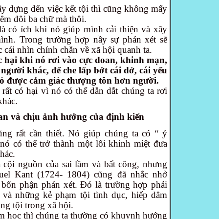
xây dựng dến việc kết tội thì cũng không mấy
hêm đôi ba chữ mà thôi.
à có ích khi nó giúp mình cải thiện và xây
ình. Trong trường hợp nầy sự phán xét sẽ
 cái nhìn chính chắn về xã hội quanh ta.
c hại khi nó rơi vào cực đoan, khinh mạn,
người khác, để che lấp bớt cái dở, cái yếu
ó được cảm giác thượng tôn hơn người.
rất có hại vì nó có thể dẫn dắt chúng ta rơi
khác.
an và chịu ảnh hưởng của định kiến
ng rất cần thiết. Nó giúp chúng ta có “ ý
nó có thể trở thành một lối khinh miệt đưa
khác.
 cội nguồn của sai lầm và bất công, nhưng
nuel Kant (1724- 1804) cũng đã nhắc nhở
 bổn phận phán xét. Đó là trường hợp phải
n và những kẻ phạm tội tình dục, hiếp dâm
ng tội trong xã hội.
m học thì chúng ta thường có khuynh hướng