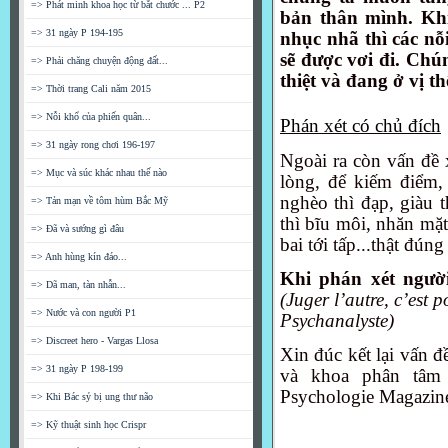
=> Phát minh khoa học từ bắt chước ... P2
bản thân mình. Khi
=> 31 ngày P 194-195
nhục nhã thì các n
sẽ được vơi đi. Chú
=> Phải chăng chuyện động đất...
thiệt và đang ở vị t
=> Thời trang Cali năm 2015
=> Nỗi khổ của phiến quân...
Phán xét có chủ đích
=> 31 ngày rong chơi 196-197
Ngoài ra còn vấn đề x
=> Mục và súc khác nhau thế nào
lòng, để kiếm điểm,
nghèo thì đạp, giàu 
=> Tản mạn về tôm hùm Bắc Mỹ
thì bĩu môi, nhăn mặ
=> Đã và sướng gì đâu
bai tới tấp...thật đún
=> Anh hùng kín đáo...
Khi phán xét ngườ
=> Dã man, tàn nhẫn...
(Juger l’autre, c’est 
=> Nước và con người P1
Psychanalyste)
=> Discreet hero - Vargas Llosa
Xin đúc kết lại vấn đ
=> 31 ngày P 198-199
và khoa phân tâm
Psychologie Magazin
=> Khi Bác sỷ bị ung thư não
=> Kỹ thuật sinh học Crispr