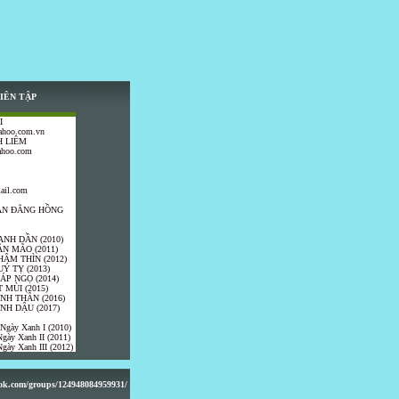
IÊN TẬP
I
ahoo.com.vn
 LIÊM
ahoo.com
ail.com
TRẦN ĐĂNG HỒNG
ANH DẦN (2010)
ÂN MÃO (2011)
HÂM THÌN (2012)
UÝ TỴ (2013)
IÁP NGỌ (2014)
 MÙI (2015)
ÍNH THÂN (2016)
INH DẬU (2017)
 Ngày Xanh I (2010)
gày Xanh II (2011)
gày Xanh III (2012)
ook.com/groups/124948084959931/