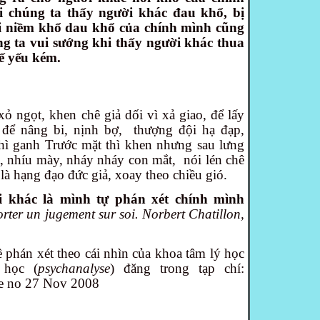
 chúng ta thấy người khác đau khổ, bị
ỗi niềm khổ dau khổ của chính mình cũng
ng ta vui sướng khi thấy người khác thua
hế yếu kém.
ỏ ngọt, khen chê giả dối vì xả giao, để lấy
 để nâng bi, nịnh bợ,
thượng đội hạ đạp,
thì ganh Trước mặt thì khen nhưng sau lưng
t, nhíu mày, nháy nháy con mắt,
nói lén chê
g là hạng đạo đức giả, xoay theo chiều gió.
i khác là mình tự phán xét chính mình
porter un jugement sur
soi. Norbert Chatillon,
ề phán xét theo cái nhìn của khoa tâm lý học
 học (
psychanalyse
) đăng trong tạp chí:
e no 27 Nov 2008