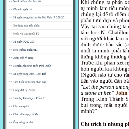
Khi chúng ta phán xé
=> Nuôi dế làm thịt bíp tết
tự mình làm tiêu mòn 
=> Chuyện ngày về
chúng lại để tô điểm
=> 31 ngày rong chơi miền Đất Phật. P 200-201
phần tươi đẹp và pho
Vậy tại sao chúng ta
=> Xử dụng nọc độc nhện
tâm học N. Chatillon
=> Nước và con người P2
với người khác làm m
=> 31 ngày P202-203
định được bản sắc (
i
nhất là mình phải tấ
=> Học trường quản trị...
thừng không thương t
=> Xém chết vì rượu
Trước khi phán xét n
=> Nghiên cứu phát triển Phú Quốc
hơn người kia không
(Người nào tự cho rằ
=> 31 ngày rong chơi...204-Hết
tiên vào người đàn bà
=> Tìm hiểu sinh thái nhân văn
"
Let the person among
=> Động đất tại Nepal
a stone at her."
John 
Trong Kinh Thánh St 
=> Tiến bộ khoa học - Phần 2
bụi trong mắt người
=> Chó và người
mình?”
=> Chào đón ngày lễ Mẹ
=> Ông uông bà chê
Chỉ trích ít nhưng p