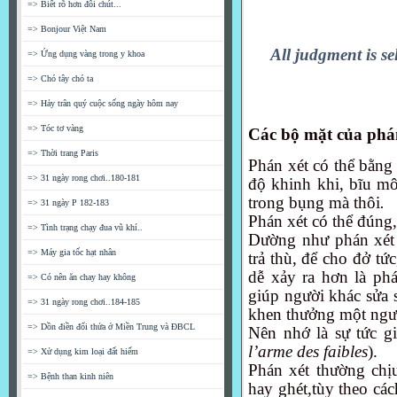
=> Biết rõ hơn đôi chút...
=> Bonjour Việt Nam
All judgment is se
=> Ứng dụng vàng trong y khoa
=> Chó tây chó ta
=> Hảy trân quý cuộc sống ngày hôm nay
=> Tóc tơ vàng
Các bộ mặt của phá
=> Thời trang Paris
Phán xét có thể bằng l
=> 31 ngày rong chơi..180-181
độ khinh khi, bĩu môi
trong bụng mà thôi
.
=> 31 ngày P 182-183
Phán xét có thể đúng,
=> Tình trạng chạy đua vũ khí..
Dường như phán xét t
=> Máy gia tốc hạt nhân
trả thù, để cho đở tứ
dễ xảy ra hơn là ph
=> Có nên ăn chay hay không
giúp người khác sửa s
=> 31 ngày rong chơi..184-185
khen thưởng một ngư
=> Dồn điền đổi thửa ở Miền Trung và ĐBCL
Nên nhớ là sự tức gi
l’arme des faibles
).
=> Xử dụng kim loại đất hiếm
Phán xét thường chị
=> Bệnh than kinh niên
hay ghét,tùy theo các