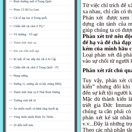
=> Bình thường mới ở Trung Quốc
Từ việc chỉ trích để 
=> Phim Cô Bé Lọ Lem
xa nhau, chỉ cần có t
Phán xét
được xem l
=> Cải tổ đại học ở Trung quốc
dựng căn tánh của m
=> Chấm dứt cải cách ở TQ ?
giúp chúng ta có được
=> Vô thường - Vô ngã
Phán xét trở nên độ
để hạ và để chà đạp 
=> Thách thức thực sự...
kém của mình hầu c
=> Khi cao niên mất ngủ
Loại phán xét đả phá 
=> Bí mật về xác ướp thú vật ở Ai Cập
vào sự chối từ người 
=> Chấm dứt cải cách ở Trung Quốc - P2
Phán xét rất chủ qu
=> Đụng tường
Tuy vậy, phán xét cũ
=> Nướng vỉ, nướng sắt và hội chứng BBQ
kiến” nhưng đôi khi 
đến sự kết tội người 
=> Thách thức thực sự ở Thái Bình Dương
Mặc dù thành kiến là
=> Trường sinh bất tử
triết gia Đức Imma
=> Ăn nhiều muối và bệnh tăng huyết áp
chúng ta cần phải có
phán xét kẻ sát nhâ
=> Vùng thiên nhiên Bình Trị Thiên...
v.v...Đây là những trọ
=> 20 điều biết hơn..
Theo các nhà phân tâ