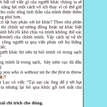
t bất cứ việc gì của người khác chúng ta sẽ
năng lực một cách vô ích thay vì có thể giữ
 cho cuộc sống tinh thần của mình được thêm
ng phú hơn.
 có tật hay phán xét kẻ khác? Theo nhà phân
 thì chính sự tương đồng hoặc sự khác biệt
ình bối rối khó chịu và mình không thể xác
dentité
) của chính mình. Vậy cách tự vệ tốt
n công người ta qua việc phán xét họ thẳng
iếc.
gười khác thì nên tự hỏi mình có trong sạch
?
ng mình là trong sạch,
hãy ném cục đá đầu
)
 you who is without sin be the first to throw
8:7
Luc có viết: “Tại sao các ông để ý tới hạt
 ta nhưng lại bỏ qua khúc gỗ nơi mắt của
hải chỉ trích cho đúng.