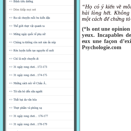
=> Bệnh tiểu đường
“Họ có ý kiến về mỗ
=> Dỏm khắp mọi nơi
hài lòng hết. Không
một cách để chứng tỏ 
=> Ba cái chuyện ruồi bu kiến đậu
=> Thế giới thực vật quanh ta
(“ls ont une opinion
yeux. Incapables de
=> Mừng ngày quốc tế phụ nữ
eux une façon d’exi
=> Chúng ta không còn nơi nào ẩn núp
Psychologie.com
=> Rèn luyện kiến tạo nguyên tố mới
=> Chỉ là một chuyến đi
=> 31 ngày rong chơi...172-173
=> 31 ngày rong chơi...174-175
=> Những sách nói về Châu Á..
=> Từ sữa bò đến sữa người
=> Thất bại đa văn hóa
=> Thực phẩm và phóng xạ
=> 31 ngày rong chơi... 176-177
=> 31 ngày rong chơi...178-179