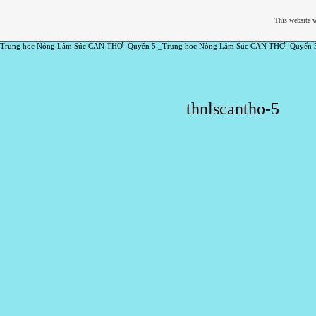
This website w
Trung hoc Nông Lâm Súc CẦN THƠ- Quyển 5 _Trung hoc Nông Lâm Súc CẦN THƠ- Quyển 
thnlscantho-5