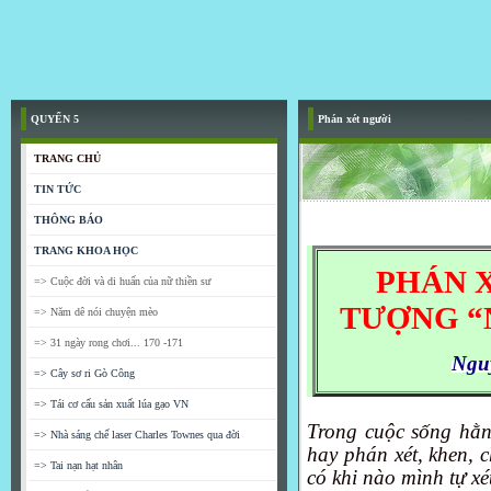
QUYỂN 5
Phán xét người
TRANG CHỦ
TIN TỨC
THÔNG BÁO
TRANG KHOA HỌC
PHÁN X
=> Cuộc đời và di huấn của nữ thiền sư
TƯỢNG “
=> Năm dê nói chuyện mèo
=> 31 ngày rong chơi... 170 -171
Ngu
=> Cây sơ ri Gò Công
=> Tái cơ cấu sản xuất lúa gạo VN
Trong cuộc sống hằn
=> Nhà sáng chế laser Charles Townes qua đời
hay phán xét, khen, c
=> Tai nạn hạt nhân
có khi nào mình tự xé