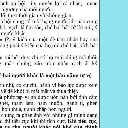
cảnh xã hội, tùy quyền lợi cá nhân,
quan
ín ngưỡng của mỗi người.
đổi theo thời gian và không gian.
xã hội cũng có một hạng người lúc nào cũng
bỏ, vạch lá tìm sâu, chê bai bất cứ lời nói, ý
 người khác.
 (?) ý kiến của một đệ tam nhân hay của
ông phải ý kiến của họ) để chê bai, kích bác
ều sai hết duy chỉ có họ mới đúng mà thôi.
g mắc chứng xáo trộn nhân cách ái kỷ
hê bai người khác là một bản năng tự vệ
ch nhĩ, có cử chỉ, hành vi bạo lực được xem
vệ để khỏi bị mất mặt và thua thiệt.
ất phức tạp vì nó được uốn nắn bởi tình cảm
ghét, tham lam, ham muốn, ganh tị, ghen
h hơn thua, tranh chấp hơn người.
, chúng ta phản ảnh với những gì mình đang
 thì tiêu cực khi thì tích cực.
Khi tiêu cực,
g ra cho người khác nỗi khổ của chính