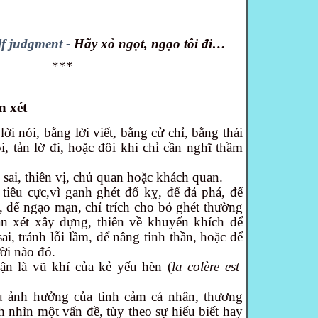
lf judgment -
Hãy xỏ ngọt, ngạo tôi đi…
***
n xét
ời nói, bằng lời viết, bằng cử chỉ, bằng thái
, tản lờ đi, hoặc đôi khi chỉ cần nghĩ thầm
 sai, thiên vị, chủ quan hoặc khách quan.
iêu cực,vì ganh ghét đố kỵ, để đả phá, để
c, để ngạo mạn, chỉ trích cho bỏ ghét thường
án xét xây dựng, thiên về khuyến khích để
ai, tránh lỗi lầm, để nâng tinh thần, hoặc để
ời nào đó.
ận là vũ khí của kẻ yếu hèn (
la
colère est
u ảnh hưởng của tình cảm cá nhân, thương
h nhìn một vấn đề, tùy theo sự hiểu biết hay